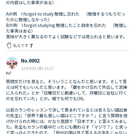
の内容はした事実がある）
Aの例 I forgot to study 勉強し忘れた （勉強するつもりだっ
たのに勉強しなかった）
Bの例 I forgot studying 勉強したこと自体を忘れた （勉強し
た事実はある）
意味が大きく異なるのでよく試験などでは見られると思います。
7
私もです
No.0002
22/04/01 (金) 23:12
Ka*
質問文だけを見ると、そういうことなんだと思います。そして答
えは何でもいいんだと思います。「鍵をかけ忘れて外出して泥棒
に入られた」とか「日曜日だと勘違いして、月曜日に会社に行く
のを忘れていた」とか。嘘でも何でもOK。
以前カランのレッスンで決して恵まれているとは言えない国出身
の先生に「世界で最も貧しい国はどこですか？」と言う質問を投
げかけられた時には、かなり真顔で「日本です」と答えてみまし
た。先生もカランの最中だったにも関わらす「マジで？」と笑っ
て突っ込んできたので、「自分の国以外で答えるの失礼じゃない