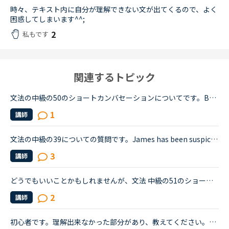
時々、テキスト内に自分が理解できない文が出てくるので、よく
困惑してしまいます^^;
2
私もです
関連するトピック
文法の中級の50のショートカンバセーションについてです。Benjamin's son called him at his law firm while he was busy having a meeting. Benjamin &quot;What did my son say?&quot; Secretary &quot;He sai...
1
講師
文法の中級の39についての質問です。James has been suspicious about Andrew's strange behavior lately.James「 Frankly, I don't know why you are still going to that farm. You were only going there for ...
3
講師
どうでもいいことかもしれませんが、文法 中級の51のショートカンバセーションについて質問です。Daniel came back from Ben's house in the evening.Daniel “Ben asked me how you were doing. How was your day...
2
講師
初心者です。理解出来なかった部分があり、教えてください。James is asking Charlotte about Gabriella's birthday party. James When was Gabriella's birthday?Charlotte It was last weekend.James How was t...