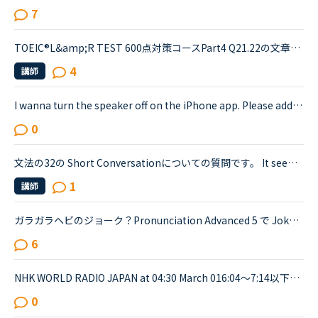
7
TOEIC®️L&amp;R TEST 600点対策コースPart4 Q21.22の文章でわからないことがあります。文章は以下の通りです。When you move, you should try to tell banks and credit card companies your new address at leas...
4
講師
I wanna turn the speaker off on the iPhone app. Please add a function to kill the speaker on the app.Very loud voice of tutors is coming from the speaker while tutors can not be hearing voice of us...
0
文法の32の Short Conversationについての質問です。 It seems like Daniel and Olivia are distracted by the street noises this evening.Olivia What's the matter? You are thinking about something, aren't...
1
講師
ガラガラヘビのジョーク？Pronunciation Advanced 5 で Jokes About Life というテキストが有りますが何が面白いのか理解できません。解説すると台無しかもしれませんがご教示いただければ幸いです。Two campers ...
6
NHK WORLD RADIO JAPAN at 04:30 March 016:04～7:14以下が音声をディクテーションしたものでしたが、音源が削除されてしまったので、このトピック自体をスルーしてください。An international research team of ...
0