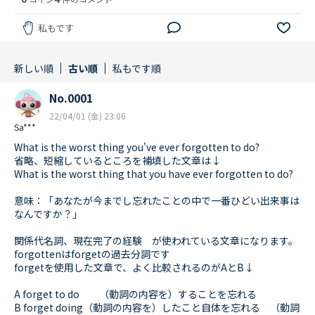
私もです
新しい順
古い順
私もです順
No.0001
22/04/01 (金) 23:06
Sa***
What is the worst thing you've ever forgotten to do?
省略、短縮しているところを補填した文章は↓
What is the worst thing that you have ever forgotten to do?
意味：「あなたが今までし忘れたことの中で一番ひどい出来事は
なんですか？」
関係代名詞、現在完了の経験 が使われている文章になります。
forgottenはforgetの過去分詞です
forgetを使用した文章で、よく比較されるのがAとB↓
A forget to do （動詞の内容を）することを忘れる
B forget doing（動詞の内容を）したこと自体を忘れる （動詞