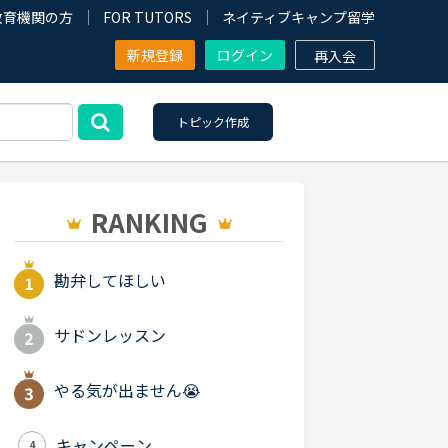
教育機関の方
FOR TUTORS
ネイティブキャンプ留学
新規登録
ログイン
再入会
トピック作成
RANKING
勘弁してほしい
サドンレッスン
やる気が出ません😭
キャンペーン
4