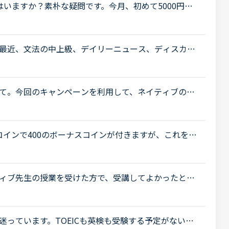
いますか？素朴な疑問です。今月、初めて5000円分
。でも、5000円分て、割とすぐになくなりませんか？
.
最近、文法の中上級、デイリーニュース、ディスカッ
容が難しくなってきて予習がないと不安でレッスンが
て。今回のキャンペーンを利用して、ネイティブの講
どの教材でレッスンを受けたらいいか迷っています。
0コインで400のボーナスコインが付きますが、これをNC
を奮発していただいて10000円、30000円、50000
.
ィブ先生の授業を受けた方で、受講してよかったとい
いでしょうか。現在、ネイティブ先生については「プ
っています。TOEICも英検も受験する予定がないけ