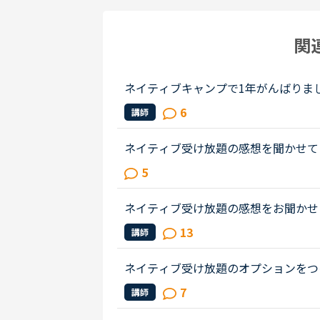
関
ネイティブキャンプで1年がんばりま
にネイティブ受け放題オプションをつ
6
講師
が「今すぐレッスン」が可能か見て...
ネイティブ受け放題の感想を聞かせて
（過去ログも見ましたが、何か月か経
5
せていただきます。）本人が上手なの..
ネイティブ受け放題の感想をお聞かせ
たいです。ネイティブ受け放題良かっ
13
講師
良さ、やその反対などみなさまの感...
ネイティブ受け放題のオプションをつ
ィブの先生で受けると違いますか？他
7
講師
は、はっきりした違いがあるのでし...