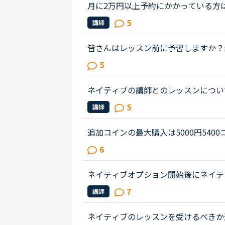
月に2万円以上予約にかかっている方は
のコインを購入しようと思っています
5
講師
私はお気に入りの先生と、カランの息..
皆さんはレッスン前に予習しますか？
ション等を受けていますがだんだん内
5
受けられません。というか予習して...
ネイティブの講師とのレッスンについ
師とのレッスンを予約したのですが、
5
講師
普段は、カラン、スピーキング、デ...
追加コインの最大購入は5000円540
さんに頑張っていただき、ボーナスコイン
6
円の購入枠を作っていただけるとあり..
ネイティブオプション開始後にネイテ
うご感想や体験談をご教示いただけな
7
講師
ラス料金1000円」あるいは「オプシ...
ネイティブのレッスンを受けるべきか迷