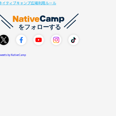
ネイティブキャンプ広場利用ルール
weets by NativeCamp