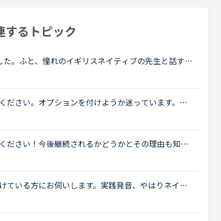
連するトピック
した。ふと、憧れのイギリスネイティブの先生と話す為
けようかと思いました。そこで試しにどれくらいの方
ください。オプションを付けようか迷っています。
ってこのオプションも定着してきたかと思い、質問さ
.
ください！今後継続されるかどうかとその理由も知り
た、合わなかったなどまたネイティブ講師ならではの
けている方にお伺いします。実践発音、やはりネイテ
の教材でも、ネイティブとノンネイティブの先生とで