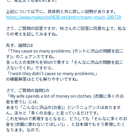
で、肯定文でも使われます。
上記について以下に、具体例と共に詳しい説明があります。
https://www.makocho0828.net/entry/many-much-180729
さて、ご質問の回答ですが、Miさんのご回答に同意の上で、私な
りの考えを記してみますね。
先ず、設問2は
「They cause so many problems. (ホントに沢山の問題を起こ
す)」のニュアンスですね。
言った人の気持ちをWishで表すと「そんなに沢山の問題を起こ
さないでくれ」ですから、
「I wish they didn't cause so many problems.」
の模範解答はとても解りやすいですね。
さて、ご質問の設問1の
「My wife spends a lot of money on clothes. (衣服に多くのお
金を使う)」には、
あまり「こんなに沢山の(お金)」というニュアンスはありませ
ん。淡々と「多くのお金」と言っているだけです。
これをWishで表現するとなると、どうしても「そんなに多くのお
金を(衣服に使わないでほしい)」、と日本語でもそう表現したく
なります。なので、