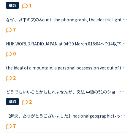
1
講師
なぜ、以下の文の&quot; the phonograph, the electric light bulb, alkaline storage batteries and the motion picture camera&quot;の中の&quot;alkaline storage batteries&quot;だけが、theのつかない複数で...
7
NHK WORLD RADIO JAPAN at 04:30 March 016:04～7:14以下が音声をディクテーションしたものでしたが、音源が削除されてしまったので、このトピック自体をスルーしてください。An international research team of ...
0
the ideal of a mountain, a personal possession yet out of this world, unattainable… brooding over a country and a people which would shape the rest of my life.&quot; の意味を教えて下さい。デイリー...
2
どうでもいいことかもしれませんが、文法 中級の51のショートカンバセーションについて質問です。Daniel came back from Ben's house in the evening.Daniel “Ben asked me how you were doing. How was your day...
2
講師
【解決、ありがとうございました】nationalgeographicレッスン中にも質問しましたが、どうしても分からないので教えてください★誤字があったら申し訳ありませんFARTAL ATTRACTIONパラグラフCThere are three smal...
7