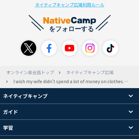
ネイティブキャンプ広場利用ルール
オンライン英会話トップ
ネイティブキャンプ広場
I wish my wife didn't spend a lot of money on clothes. は間違いの文でしょうか。 I wish my wife didn't spend so much money on clothes. が正しい文ですか？ My wife spends a lot of money on clothes. この文をwish を使って文を作る問題です。（文法 中級 28 exerciseB 1番の問題です） すみませんが、教えてくださるとうれしいです。
ネイティブキャンプ
ガイド
学習