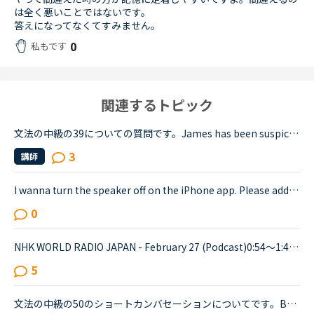
は全く悪いことではないです。
答えになってなくてすみません。
0
私もです
関連するトピック
文法の中級の39についての質問です。James has been suspicious about Andrew's strange behavior lately.James「 Frankly, I don't know why you are still going to that farm. You were only going there for ...
3
講師
I wanna turn the speaker off on the iPhone app. Please add a function to kill the speaker on the app.Very loud voice of tutors is coming from the speaker while tutors can not be hearing voice of us...
0
NHK WORLD RADIO JAPAN - February 27 (Podcast)0:54～1:49The Japanese government is studying additional measures to prop up the tourist industry and smaller businesses hit hard by the spread of a ne...
5
文法の中級の50のショートカンバセーションについてです。Benjamin's son called him at his law firm while he was busy having a meeting. Benjamin &quot;What did my son say?&quot; Secretary &quot;He sai...