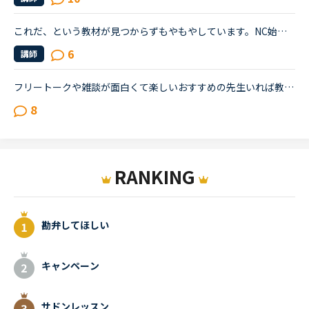
これだ、という教材が見つからずもやもやしています。NC始めて2ヶ月の若手社会人です。いわゆる受験英語はしっかりやりましたが、読み書きはできた当時もリスニング&amp;スピーキングはさっぱりでした。英語を忘...
6
講師
フリートークや雑談が面白くて楽しいおすすめの先生いれば教えてください‼基本的には、伝わればいいと思っているので 出川イングリッシュ的な感じで話してますが、お話が面白い先生を探し中です‼おすすめの先生...
8
RANKING
勘弁してほしい
キャンペーン
サドンレッスン