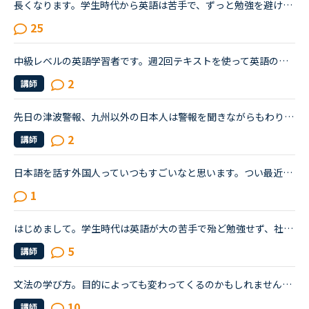
長くなります。学生時代から英語は苦手で、ずっと勉強を避けてきました。２０代の時にたまたま近くのスクールで受けたTOEICのお試しテストでは、恥ずかしながら170～200程度しかないだろうと言われました。もちろ...
25
中級レベルの英語学習者です。週2回テキストを使って英語の学習をしていて、そのほかの日をネイティブキャンプを使って会話しています。ENGLISH COUNSIEL などの音源を聴いたり、英語のニュースを聴いたり、英語...
2
講師
先日の津波警報、九州以外の日本人は警報を聞きながらもわりかし落ち着いていた人が多かったと思うのですが、外国人は相当怖かったらしく、夜中の2時までずっと窓を開けてバックパック抱えて震えていた、、、と言...
2
講師
日本語を話す外国人っていつもすごいなと思います。つい最近、大学院生（留学生）と関わることがありました。韓国からまだ来て半年の女性、難しい単語は出てこないようですが、大体の会話ができます。来日して１...
1
はじめまして。学生時代は英語が大の苦手で殆ど勉強せず、社会人になり海外旅行をきっかけに英語を話せるようになりたいと勉強を始めた者です。リスニングとスピーキング能力を伸ばしたいと思いネイティブキャン...
5
講師
文法の学び方。目的によっても変わってくるのかもしれませんが、いま、学び方について森の中に迷い込んでる感じです。レッスン受けつつ学び方を模索してます。Basic grammar in use やNCの文法レッスン、サイドバ...
10
講師