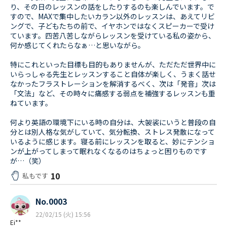
り、その日のレッスンの話をしたりするのも楽しんでいます。で
すので、MAXで集中したいカラン以外のレッスンは、あえてリビ
ングで、子どもたちの前で、イヤホンではなくスピーカーで受け
ています。四苦八苦しながらレッスンを受けている私の姿から、
何か感じてくれたらなぁ…と思いながら。
特にこれといった目標も目的もありませんが、ただただ世界中に
いらっしゃる先生とレッスンすること自体が楽しく、うまく話せ
なかったフラストレーションを解消するべく、次は「発音」次は
「文法」など、その時々に痛感する弱点を補強するレッスンも重
ねています。
何より英語の環境下にいる時の自分は、大袈裟にいうと普段の自
分とは別人格な気がしていて、気分転換、ストレス発散になって
いるように感じます。寝る前にレッスンを取ると、妙にテンショ
ンが上がってしまって眠れなくなるのはちょっと困りものです
が…（笑）
10
私もです
No.0003
22/02/15 (火) 15:56
Ei**