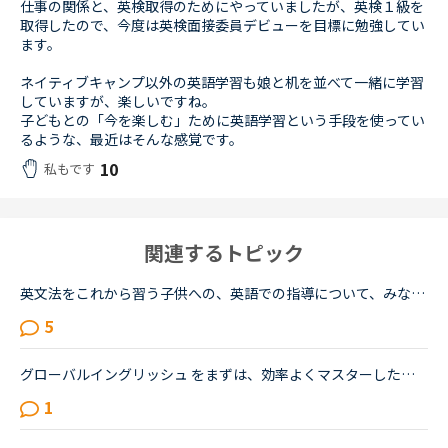
仕事の関係と、英検取得のためにやっていましたが、英検１級を
取得したので、今度は英検面接委員デビューを目標に勉強してい
ます。
ネイティブキャンプ以外の英語学習も娘と机を並べて一緒に学習
していますが、楽しいですね。
子どもとの「今を楽しむ」ために英語学習という手段を使ってい
るような、最近はそんな感覚です。
10
私もです
関連するトピック
英文法をこれから習う子供への、英語での指導について、みなさん、どう思われますか？私は、説明そのものを英語で行うのは、少なくとも中学校の文法の範囲が一通り終わらないと、なかなか厳しいのではないかと思...
5
グローバルイングリッシュ をまずは、効率よくマスターしたいです。現実的には、ドラマ中で使われるようなネイティブで話す人よりも、グローバルイングリッシュ（英語を母国語としない人が喋る英語）が私の会社で...
1