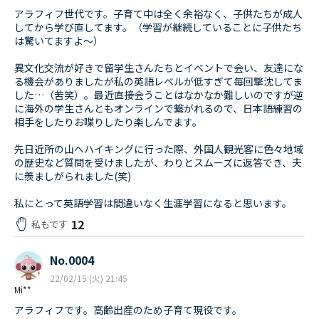
アラフィフ世代です。子育て中は全く余裕なく、子供たちが成人
してから学び直してます。（学習が継続していることに子供たち
は驚いてますよ～）
異文化交流が好きで留学生さんたちとイベントで会い、友達にな
る機会がありましたが私の英語レベルが低すぎて毎回撃沈してま
した…（苦笑）。最近直接会うことはなかなか難しいのですが逆
に海外の学生さんともオンラインで繋がれるので、日本語練習の
相手をしたりお喋りしたり楽しんでます。
先日近所の山へハイキングに行った際、外国人観光客に色々地域
の歴史など質問を受けましたが、わりとスムーズに返答でき、夫
に羨ましがられました(笑)
私にとって英語学習は間違いなく生涯学習になると思います。
12
私もです
No.0004
22/02/15 (火) 21:45
Mi**
アラフィフです。高齢出産のため子育て現役です。