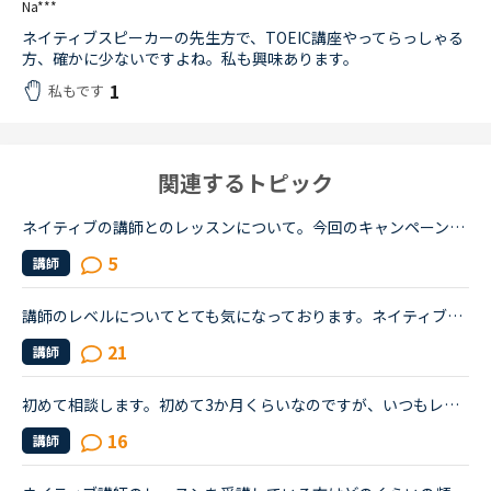
Na***
ネイティブスピーカーの先生方で、TOEIC講座やってらっしゃる
方、確かに少ないですよね。私も興味あります。
1
私もです
関連するトピック
ネイティブの講師とのレッスンについて。今回のキャンペーンを利用して、ネイティブの講師とのレッスンを予約したのですが、どの教材でレッスンを受けたらいいか迷っています。普段は、カラン、スピーキング、デ...
5
講師
講師のレベルについてとても気になっております。ネイティブキャンプをはじめて3年です。文法と発音の基礎から始めてきたおかげで、段々と言いたいことを表現でき、先生の話していることもほぼ理解できるようにな...
21
講師
初めて相談します。初めて3か月くらいなのですが、いつもレッスンを受ける時は先生のプロフィールを見て評価も見て、よさそうな先生はすぐレッスン中になってしまうのですぐにレッスンを始めます。たまに合わない...
16
講師