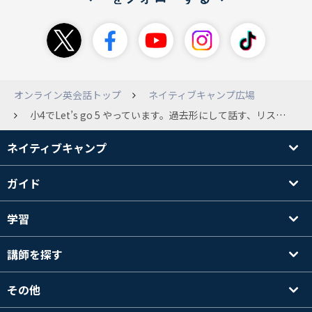
オンライン英会話トップ
ネイティブキャンプ広場
小4でLet’s go 5 やっています。過去形にして話す、リスニングは得意です。 Let’s go 5 じゃない方がいいですか?皆さん、小学生の方は何をやってますか?これの他にリップルやってます 英語がみんなに抜かされそうで怖いのでよければ知っとくと得すること教えてください！母が’ Can u say one more time?’は聞き方良くないって言われたのですが…。あってるのでしょうか、教えてください！ まとめると ①Let’s go 5 でいいか。 ②知っとくと得すること。 ③Can u say one more time?であってるか。他にもあれば教えてくださいね♪よろしくです！ 文章変でごめんなさい！インター通ってるの…インターで日本語やるわけないし学校では日本語禁止… *小4というか今年から小5じゃんw
ネイティブキャンプ
ガイド
学習
講師を探す
その他