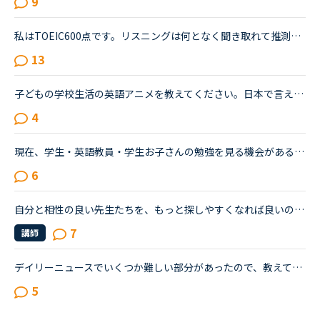
9
私はTOEIC600点です。リスニングは何となく聞き取れて推測で解答できるレベル。外国人の方と英語で話す恐怖をとり、そして、英語で会話が出来るようになりたくてNCに入りました。そしてNC始めて2週間、毎日3コマ...
13
子どもの学校生活の英語アニメを教えてください。日本で言えばちびまるこちゃんや、サザエさん、ドラえもんのような、小学生が主人公の英語アニメを探しています。夫の仕事の都合で今海外におり、子ども（小4、小...
4
現在、学生・英語教員・学生お子さんの勉強を見る機会がある方に興味本位から質問です。・todayは絶対に過去形に使ってはいけない。 ・anyに続く単語は単数形でないと間違い上記の２つを私が中学・高校生だった頃...
6
自分と相性の良い先生たちを、もっと探しやすくなれば良いのにな、と感じています。・先生の得意な教材、もしくはお気に入りの教材を3つくらい太文字で表示してほしい。「このテキスト、はじめて」と言う先生との...
7
講師
デイリーニュースでいくつか難しい部分があったので、教えて下さい。Will Tiffany’s New Advertising to Younger People Backfire? <a href="https://nativecamp.net/textbook/page-detail/2/12170" target="_blank">https://nativecamp.net/textbook/page-detail/2/12170</a> 質問12段落目のIn the ad,...
5