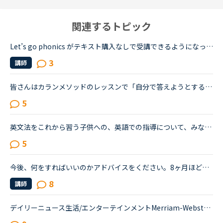
関連するトピック
Let’s go phonics がテキスト購入なしで受講できるようになったみたいですね。Let’s go phonicsを受講されている方に、どんな感じかお聞きしたいです。Let’s go は2から始めて今4の終わりかけです。let’s go phon...
3
講師
皆さんはカランメソッドのレッスンで「自分で答えようとする」と「シャドーイングに徹する」のどちらの方針で臨んでいますか？（特にNew WordsよりDaily Revisionの場合）私は「自分で答えようとする」のほうなの...
5
英文法をこれから習う子供への、英語での指導について、みなさん、どう思われますか？私は、説明そのものを英語で行うのは、少なくとも中学校の文法の範囲が一通り終わらないと、なかなか厳しいのではないかと思...
5
今後、何をすればいいのかアドバイスをください。8ヶ月ほど前からネイティブキャンプを始めました。最初は本当に先生の言ってることが全然聞き取れず、何を言っていいかもわからない状況でのスタートでした。週30...
8
講師
デイリーニュース生活/エンターテインメントMerriam-Webster names 'they' as word of 2019 の４段落めSearches reportedly shot up when some prominent people, including a British pop star, have asked to ...