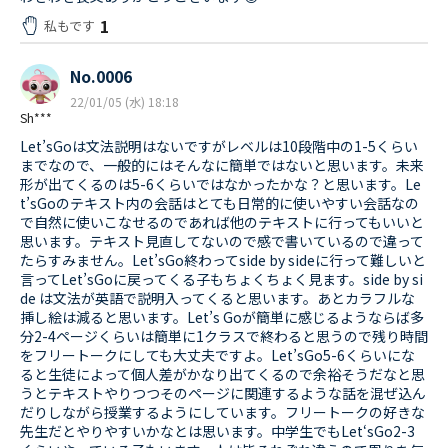
1
私もです
No.0006
22/01/05 (水) 18:18
Sh***
Let’sGoは文法説明はないですがレベルは10段階中の1-5くらい
までなので、一般的にはそんなに簡単ではないと思います。未来
形が出てくるのは5-6くらいではなかったかな？と思います。Le
t’sGoのテキスト内の会話はとても日常的に使いやすい会話なの
で自然に使いこなせるのであれば他のテキストに行ってもいいと
思います。テキスト見直してないので感で書いているので違って
たらすみません。Let’sGo終わってside by sideに行って難しいと
言ってLet’sGoに戻ってくる子もちょくちょく見ます。side by si
de は文法が英語で説明入ってくると思います。あとカラフルな
挿し絵は減ると思います。Let’s Goが簡単に感じるようならば多
分2-4ページくらいは簡単に1クラスで終わると思うので残り時間
をフリートークにしても大丈夫ですよ。Let’sGo5-6くらいにな
ると生徒によって個人差がかなり出てくるので余裕そうだなと思
うとテキストやりつつそのページに関連するような話を混ぜ込ん
だりしながら授業するようにしています。フリートークの好きな
先生だとやりやすいかなとは思います。中学生でもLet‘sGo2-3