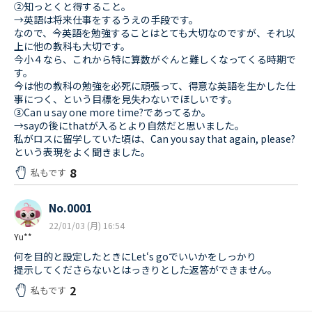
②知っとくと得すること。
→英語は将来仕事をするうえの手段です。
なので、今英語を勉強することはとても大切なのですが、それ以
上に他の教科も大切です。
今小４なら、これから特に算数がぐんと難しくなってくる時期で
す。
今は他の教科の勉強を必死に頑張って、得意な英語を生かした仕
事につく、という目標を見失わないでほしいです。
③Can u say one more time?であってるか。
→sayの後にthatが入るとより自然だと思いました。
私がロスに留学していた頃は、Can you say that again, please?
という表現をよく聞きました。
8
私もです
No.0001
22/01/03 (月) 16:54
Yu**
何を目的と設定したときにLet‘s goでいいかをしっかり
提示してくださらないとはっきりとした返答ができません。
2
私もです