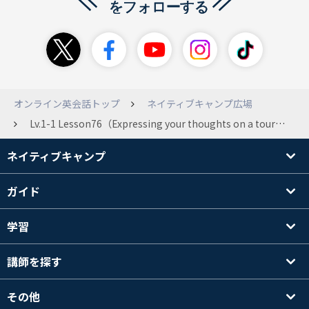
オンライン英会話トップ
ネイティブキャンプ広場
Lv.1-1 Lesson76（Expressing your thoughts on a tourist destination）のPracticeのKey Phrase 3について Taskの説明で以下の文がありましたが、bestの品詞が分かりません。 --- The client asks which one you like best. --- &quot;best&quot;は名詞なら冠詞が付くように思うし、形容詞や副詞であれば&quot;the best&quot;ではないかと思うのですが この&quot;best&quot;の品詞をどう解釈すればよいのか教えて頂けますか(__)。 https://nativecamp.net/textbook/page-detail/2/9223
ネイティブキャンプ
ガイド
学習
講師を探す
その他