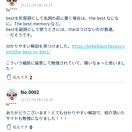
21/12/29 (水) 16:11
Su****
bestを形容詞として名詞の前に置く場合は、the best なにな
に。The best memory など。
bestを副詞として使うときには、theはつけないのが普通。
…だそうです。
分かりやすい解説を見つけました。
https://bebeblanchecoco.c
om/the-best-or-best/
こういう細部に留意して勉強されていて、偉いなぁ〜と思いまし
た！
2
私もです
No.0002
21/12/30 (木) 04:26
Hi****
ありがとうございます！とても分かりやすい解説で、紹介頂いた
サイトも勉強になりました！！！
0
私もです