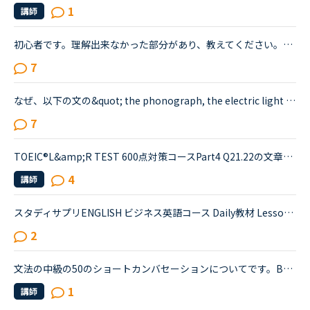
1
講師
初心者です。理解出来なかった部分があり、教えてください。James is asking Charlotte about Gabriella's birthday party. James When was Gabriella's birthday?Charlotte It was last weekend.James How was t...
7
なぜ、以下の文の&quot; the phonograph, the electric light bulb, alkaline storage batteries and the motion picture camera&quot;の中の&quot;alkaline storage batteries&quot;だけが、theのつかない複数で...
7
TOEIC®️L&amp;R TEST 600点対策コースPart4 Q21.22の文章でわからないことがあります。文章は以下の通りです。When you move, you should try to tell banks and credit card companies your new address at leas...
4
講師
スタディサプリENGLISH ビジネス英語コース Daily教材 Lesson 8 の中に、Your colleague says they're relieved they could finish a difficult job. Tell them they'll succeed in any job in any field.Your c...
2
文法の中級の50のショートカンバセーションについてです。Benjamin's son called him at his law firm while he was busy having a meeting. Benjamin &quot;What did my son say?&quot; Secretary &quot;He sai...
1
講師