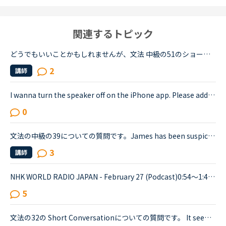
関連するトピック
どうでもいいことかもしれませんが、文法 中級の51のショートカンバセーションについて質問です。Daniel came back from Ben's house in the evening.Daniel “Ben asked me how you were doing. How was your day...
2
講師
I wanna turn the speaker off on the iPhone app. Please add a function to kill the speaker on the app.Very loud voice of tutors is coming from the speaker while tutors can not be hearing voice of us...
0
文法の中級の39についての質問です。James has been suspicious about Andrew's strange behavior lately.James「 Frankly, I don't know why you are still going to that farm. You were only going there for ...
3
講師
NHK WORLD RADIO JAPAN - February 27 (Podcast)0:54～1:49The Japanese government is studying additional measures to prop up the tourist industry and smaller businesses hit hard by the spread of a ne...
5
文法の32の Short Conversationについての質問です。 It seems like Daniel and Olivia are distracted by the street noises this evening.Olivia What's the matter? You are thinking about something, aren't...