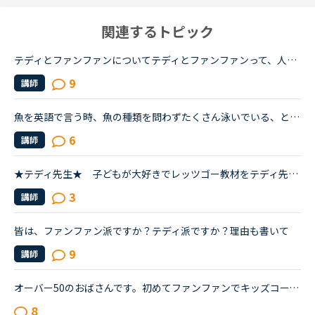
関連するトピック
テディとファンファンについてテディとファンファンって、人間ですよね?同じ人が声をやっているのでしょうか?そして、その声をやっている人は誰なんでしょう?テディかファンファンに、あなたの人間の姿を見せてと...
9
講師
魚を英語で言う時、魚の種類を問わずたくさん泳いでいる、という表現はfish.と表現しますよね。fishを複数形で使う場合は、例えば、there are many fishes here .(ここには多くの種類の魚がいます)、なら納得い...
6
講師
★テディ先生★ 子どもが大好きでレッツゴー教材をテディ先生で受けています。あれ？と思うのが数人いるテディ先生のうち、一人の先生だけレッスンがほぼオーディオを流して終わります。アクティビティ無し、ロー...
3
講師
皆は、ファンファン派ですか？テディ派ですか？理由も書いて
9
講師
オーバー50のおばさんです。初めてファンファンでキッズコースを受講してみました。画面をオフにして10分だけののつもりでしたが、楽しくてつい25分フルで受講しました。キッズコース、侮れませんね。ネイティブ...
8