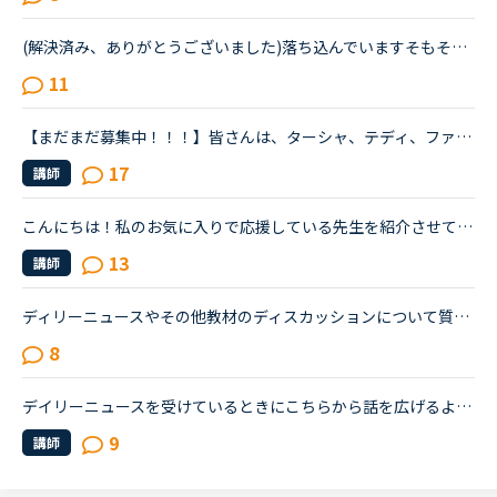
(解決済み、ありがとうございました)落ち込んでいますそもそも私が英語が出来ないのが悪いのですが先生と性格について話し合った時に、あなたはポジティブ？ネガティブ？と、聞かれたので、ネガティブと答えまし...
11
【まだまだ募集中！！！】皆さんは、ターシャ、テディ、ファンファンのどの教師が1番好きですか？？理由も教えてください！！ちなみに私はテディですw理由は、1番可愛いし、（声も1番）授業を楽しませてくれるか...
17
講師
こんにちは！私のお気に入りで応援している先生を紹介させてください。フィリピン人の女性の先生二人で、ウェンディー(Wendy)先生(41歳)とベラ(Bella)先生(41歳)です。私はもっぱらﾌﾘｰﾄｰｸで受講しているのですが...
13
講師
ディリーニュースやその他教材のディスカッションについて質問致します。実は、昨日初めてネイティブキャンプを利用し、ディリーニュースの初級レベルを受けました。いきなりつまづいては、先生はもとより自分自...
8
デイリーニュースを受けているときにこちらから話を広げるような質問をするときどうに切り出していますか？ディスカッションに移る前「（内容について）質問ある？」と聞かれることが多いと思うのですが、そのと...
9
講師