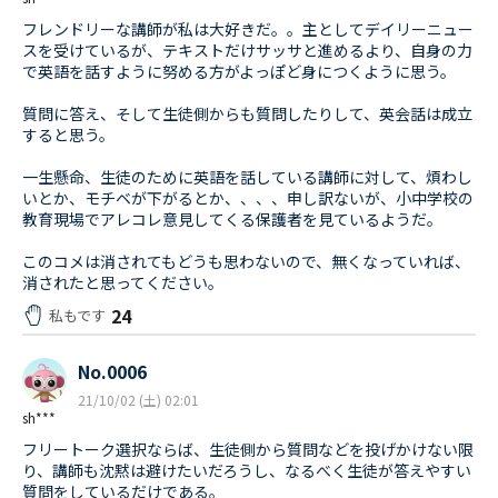
フレンドリーな講師が私は大好きだ。。主としてデイリーニュー
スを受けているが、テキストだけサッサと進めるより、自身の力
で英語を話すように努める方がよっぽど身につくように思う。
質問に答え、そして生徒側からも質問したりして、英会話は成立
すると思う。
一生懸命、生徒のために英語を話している講師に対して、煩わし
いとか、モチベが下がるとか、、、、申し訳ないが、小中学校の
教育現場でアレコレ意見してくる保護者を見ているようだ。
このコメは消されてもどうも思わないので、無くなっていれば、
消されたと思ってください。
24
私もです
No.0006
21/10/02 (土) 02:01
sh***
フリートーク選択ならば、生徒側から質問などを投げかけない限
り、講師も沈黙は避けたいだろうし、なるべく生徒が答えやすい
質問をしているだけである。