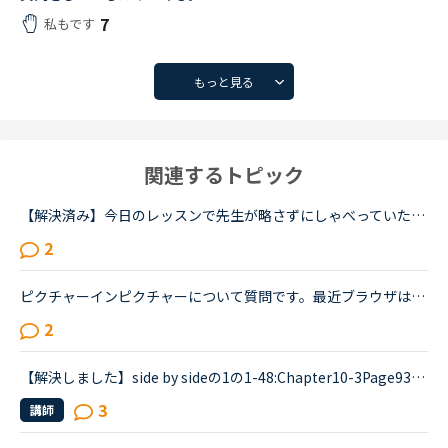
7
私もです
もっと見る
関連するトピック
【解決済み】今日のレッスンで先生が略さずにしゃべっていたので解決したので取り下げます。関係代名詞が省略されていただけでした。カラン ステージ１１の以下の文について教えてください。【】の部分です。PP....
2
ピクチャーインピクチャーについて質問です。最近ブラウザはfirefoxでレッスンをしていて、ピクチャーインピクチャー機能を使っていました。しかしfirefoxのメモリ使用量が大きい事がわかったので、久しぶりにGoo...
2
【解決しました】side by sideの1の1-48:Chapter10-3Page93のリスニングパートについて。what's the answerの8、この93ページの1番最後の問題についてです。前回レッスンでどうしても聞き取れず時間切れになって...
3
講師