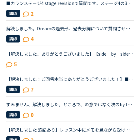
■カランステージ4 stage revisionで質問です。ステージ4の312ページまで終わりQuick stage revisionに入りました。レッスンが終わり講師のメッセージ欄に下記のように記載されているのですが該当箇所が見当たりま...
2
講師
解決しました。Dreamの過去形、過去分詞について質問させてください。カランメソッドでは、dream-dreamt-dreamtと習いました。ネットで調べたところ、dreamedとも出てきたので、レッスンでdreamedと言ったところ...
4
講師
【解決しました、ありがとうございました】【side by side ４より】すみません、感覚として全然分からない文章が出てきたのでどなたか教えていただけないでしょうか？レッスン中にも質問しましたが、英語での...
5
【解決しました！ご回答本当にありがとうございました！】■効果的なカランレッスンの進め方について2020年1月からネイティブキャンプを始め、現在カランレッスンはステージ4の全復習直前段階です。毎回どうしても...
7
講師
すみません、解決しました。ところで、の意ではなく次のby their ability.... と同じ使い方ですね。思い込みで読み進んで混乱しました。削除できませんので、このまま残させていただきます。ありがとうございまし...
0
講師
【解決しました 追記あり】レッスン中にメモを見ながら受けるのって？異文化コミュニケーションやトピックトークを受ける際に予習したメモや前回のレッスンメモ（同じ内容を受ける場合）を見ることってどう思いま...
講師