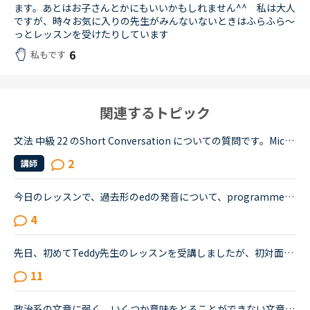
ます。あとはお子さんとかにもいいかもしれません^^ 私は大人
ですが、時々お気に入りの先生がみんないないときはふらふら〜
っとレッスンを受けたりしています
6
私もです
関連するトピック
文法 中級 22 のShort Conversation についての質問です。Michael:Hey, have you seen this movie: &quot;Freddy vs. Jason&quot;?Sarah:No. I know those killers though. Freddy, from &quot;A Nightmare on El...
2
講師
今日のレッスンで、過去形のedの発音について、programmedやbeamedのようにmのあとにedが続く場合は、最後の部分は（ｂ）のように発音すると先生が説明し、programmed(b)とチャットボックスに書き入れ、プログラ...
4
先日、初めてTeddy先生のレッスンを受講しましたが、初対面なのにいきなりこんな質問をされました。&quot;Did you eat ?&quot;受講当時は確か16時頃だったと思います。初対面でいきなりこんな質問をするのはおか...
11
政治系の文章に弱く、いくつか意味をとることができない文章があり、困っています。どのような意味が教えてもらえると嬉しいです。 <a href="https://nativecamp.net/textbook/page-detail/2/6867" target="_blank">https://nativecamp.net/textbook/page-detail/2/6867</a> よりThe presidency was de...