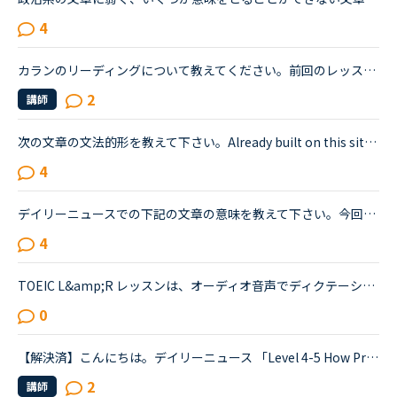
4
カランのリーディングについて教えてください。前回のレッスンでどこまで終わったかはメッセージに残されていますが、生徒が読めるメッセージと、講師側が読めるメッセージは違うのでしょうか？おそらく、講師側...
2
講師
次の文章の文法的形を教えて下さい。Already built on this site for the fair is a model of Satsuki and Mei’s house from My Neighbor Totoro. Also being built are antique shops like those seen in Whispe...
4
デイリーニュースでの下記の文章の意味を教えて下さい。今回のトピックは自分のレベルでは難しく、いまいちわからない文章が複数ありました。でも、せっかく勉強したので理解したい！！1つでも良いので、文章の意...
4
TOEIC L&amp;R レッスンは、オーディオ音声でディクテーションをするなど、リスニングのトレーニングにも有用というようなコメントをこちらの掲示板で読んで、最近たくさん受講するようになりました。600点コース...
0
【解決済】こんにちは。デイリーニュース 「Level 4-5 How Processed Food Helped Humanity」 の第2パラグラフ、The small size of teeth in early humans can only be explained by food becoming easier to eat...
2
講師