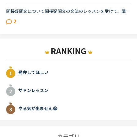
間接疑問文について間接疑問文の文法のレッスンを受けて、講師からの訂正について疑問に思ったので、分かる方はご回答お願いします。通常、間接疑問文はI don’t know when she will come.のように「疑問詞＋S＋V...
2
RANKING
勘弁してほしい
サドンレッスン
やる気が出ません😭
カテゴリ