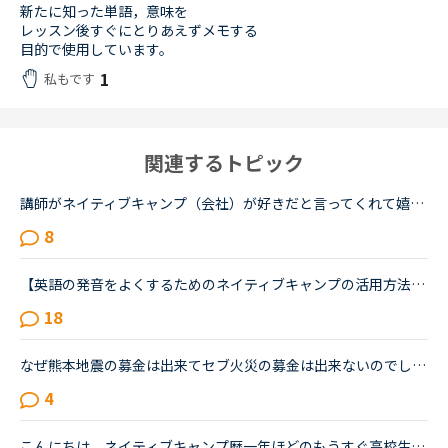
新たに知った単語，意味を
レッスン後すぐにとりあえずメモする
目的で使用しています。
1
私もです
関連するトピック
講師がネイティブキャンプ（会社）が好きだと言ってくれて嬉しかったです。ネイティブキャンプに入会してから５ケ月の間お世話になっている大好きな講師が言うにはネイティブキャンプはこれまで働いたESL（第二言...
8
【英語の発音をよくするためのネイティブキャンプの活用方法について】私は発音をよくしたいと考えています。そのためにネイティブキャンプをいかに活用してそれができるのか悩んおり、皆様のご意見・体験談を教...
18
なぜ熊本地震の募金は出来てセブ火災の募金は出来ないのでしょうか？以前別の方が立てたトピックで <a href="https://nativecamp.net/user/message-board/detail/842" target="_blank">https://nativecamp.net/user/message-board/detail/842</a> セブの火災について <a href="http://www.sunstar.com.ph/cebu/loca..." target="_blank">http://www.sunstar.com.ph/cebu/loca...</a>
4
こんにちは。ネイティブキャンプ歴一年ほどのもうすぐ高校生になるものです。私は英語が得意でネイティブキャンプと英語塾に通っています。しかしその塾では大量の宿題が出され、かなり高レベルな教材(今はローマ...