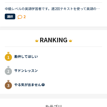
中級レベルの英語学習者です。週2回テキストを使って英語の学習をしていて、そのほかの日をネイティブキャンプを使って会話しています。ENGLISH COUNSIEL などの音源を聴いたり、英語のニュースを聴いたり、英語...
2
講師
RANKING
勘弁してほしい
サドンレッスン
やる気が出ません😭
カテゴリ