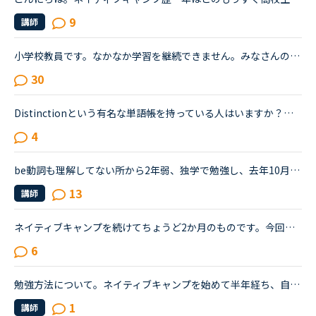
9
講師
小学校教員です。なかなか学習を継続できません。みなさんの教材の使用方法，継続方法を教えて下さい。英語が教科化されたこともあり「ALTの先生とスムーズに打ち合わせをしたり，授業でたくさん英語を使いたい！...
30
Distinctionという有名な単語帳を持っている人はいますか？最近リアルのほうでネイティブの人達と交流する機会が多くてネイティブの英語（カリフォルニア英語）に苦戦することが多く、ネイティブが使う頻度の多い...
4
be動詞も理解してない所から2年弱、独学で勉強し、去年10月からネイティブキャンプを始めました。ネイティブキャンプも4ヶ月位までは頑張っていたのですが、最近は週に3回ほどになりカランメソッドだけを受講して...
13
講師
ネイティブキャンプを続けてちょうど2か月のものです。今回久しぶりにTOEICを受けて前回は615点でしたので、ネイティブキャンプを初めて少しは伸びているを期待していたのですが、590点と下がっておりました。や...
6
勉強方法について。ネイティブキャンプを始めて半年経ち、自分の話しやすい話題やある程度必要とされる会話は出来るようになりました。日本人講師を含め数人の先生からは君のスキルはgood enough、じゅうぶんコミ...
1
講師