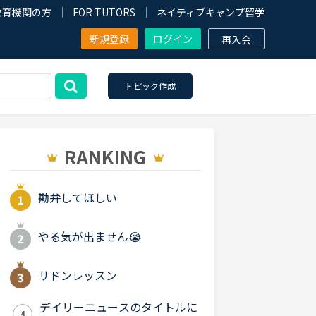
教育機関の方
FOR TUTORS
ネイティブキャンプ留学
新規登録
ログイン
再入会
トピック作成
RANKING
勘弁してほしい
やる気が出ません😭
サドンレッスン
デイリーニュースのタイトルに
4