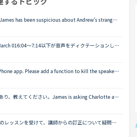
連するトピック
been suspicious about Andrew's strange b
't know why you are still going to that farm. You wer
4:30 March 016:04～7:14以下が音声をディクテーションした
ったので、このトピック自体をスルーしてください。A
Phone app. Please add a function to kill the speaker
 is coming from the speaker while tutors can not be h
ください。James is asking Charlotte ab
 When was Gabriella's birthday?Charlotte It was last
のレッスンを受けて、講師からの訂正について疑問に
常、間接疑問文はI don’t know when she wi