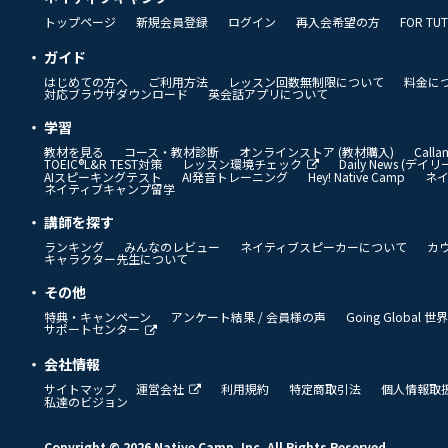
トップページ
新規会員登録
ログイン
再入会希望の方
FOR TU
ガイド
はじめての方へ
ご利用方法
レッスン回数無制限について
料金に
対応ブラウザダウンロード
英会話アプリについて
学習
教材を見る
コース・教材診断
オンラインストア (教材購入)
Call
TOEIC®L&R TEST対策
レッスン環境チェック
Daily News (デ
AIスピーキングテスト
AI発音トレーニング
Hey! Native Camp
ネ
ネイティブキャンプ留学
講師を探す
ランキング
みんなのレビュー
ネイティブスピーカーについて
カ
キャラクター先生について
その他
特典・キャンペーン
アンケート結果 / 会員様の声
Going Global
サポートセンター
会社情報
サイトマップ
運営会社
利用規約
特定商取引法
個人情報取
私達のビジョン
Copyright © 2026 Native Camp, Inc. All Rights Reserved.