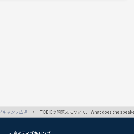
ブキャンプ広場
TOEICの問題文について、 What does the speaker say is interesting about Mr. Shin?ですが、 say以降は何が省略され
ネイティブキャンプ