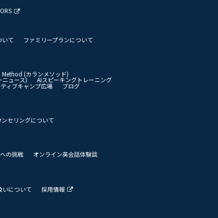
TORS
ついて
ファミリープランについて
an Method (カランメソッド)
イリーニュース)
AIスピーキングトレーニング
イティブキャンプ広場
ブログ
ウンセリングについて
 世界への挑戦
オンライン英会話体験談
扱いについて
採用情報