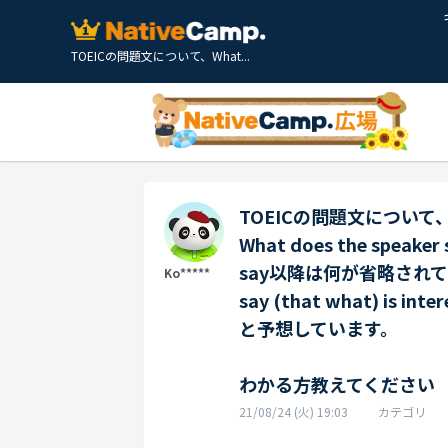
TOEICの問題文について、What...
TOEICの問題文について
What does the speaker 
say以降は何が省略され
Ko*****
say (that what) is inte
と予想しています。
わかる方教えてください
21/08/24 (火) 19:03
カテゴリ