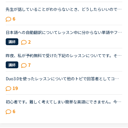
先生が話していることがわからないとき、どうしたらいいのでしょう。「今の質問がわからない」というより、会話のことです。カランはステージ９になりました。先生にもよるのですが、フリートーク、あるいは、レ...
6
日本語への自動翻訳についてレッスン中に分からない単語やフレーズがあった時、もっとも速く正確な日本語訳を自分で調べて知る方法は何だと思いますか？NCの教材で採用しているgoogle翻訳、何だかんだで1番利用し...
2
講師
昨夜、私が予約無料で受けた下記のレッスンについてです。その講師はレッスンの進め方が威圧的と言うか命令形で、ネイティブキャンプでは珍しいタイプの講師でした(少なくとも私は他にお目にかかったことがないで...
7
講師
Duo3.0を使ったレッスンについて他のトピで回答者としてコメントし、詳しく教えてとリクエストを頂いたのでシェアさせて頂きます。※Duoファンではありますが、関係者とか回しモンとかじゃありません。【目的】Duo...
19
初心者です。難しく考えてしまい簡単な英語にできません。今日レッスン中に先生からＧＷには何をするの？という問いかけからの会話の中で「今年のＧＷは昨年のＧＷのように連続していない」ということを言いたか...
6