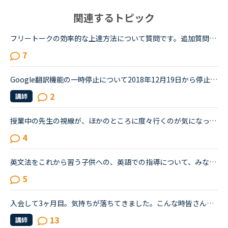
関連するトピック
フリートークの効率的な上達方法について質問です。追加質問の為、コメントに投稿致しました。私はこれまで、Callan、SIDE by SIDE、文法等インプット中心の教材で約1年ほど受講してきましたが、今後はフリートー...
7
Google翻訳機能の一時停止について2018年12月19日から停止中全く英語がわからないのでGoogle翻訳機能と「Could you type it in the chat box? 」を頼りに授業と先生とのやりとりを進めていたので不便すぎて困って...
2
講師
授業中の先生の視線が、ほかのところに度々行くのが気になってしまう。他の人は気にしないのか知りたい。皆さんは授業中、特に、生徒であるこちらが話しているときに、先生がほかの方をチラチラ見る（ほかの講師...
4
英文法をこれから習う子供への、英語での指導について、みなさん、どう思われますか？私は、説明そのものを英語で行うのは、少なくとも中学校の文法の範囲が一通り終わらないと、なかなか厳しいのではないかと思...
5
入会して3ヶ月目。気持ちが落ちてきました。こんな時皆さんならどうしますか？こんにちは。英語は大学受験で勉強したのが最後の現在26歳です。英語喋れたら格好良いよな〜という憧れを実現させてやろうじゃないか...
13
講師