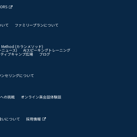
TORS
ついて
ファミリープランについて
an Method (カランメソッド)
イリーニュース)
AIスピーキングトレーニング
イティブキャンプ広場
ブログ
ウンセリングについて
 世界への挑戦
オンライン英会話体験談
扱いについて
採用情報