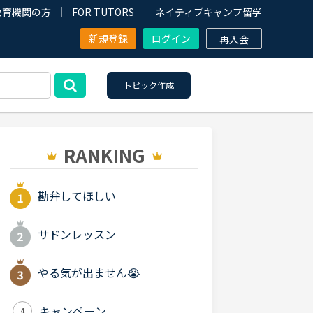
教育機関の方
FOR TUTORS
ネイティブキャンプ留学
新規登録
ログイン
再入会
トピック作成
RANKING
勘弁してほしい
サドンレッスン
やる気が出ません😭
キャンペーン
4