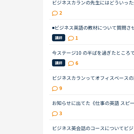
ビジネスカランの先生にはどういった
まで行ったらビジネスカランに進もう
2
です。毎日同じ先生のカランを受け...
◾️ビジネス英語の教材について質問
ネスコースビジネス英会話実践！仕事
1
講師
教材を使ったことがある方、教え...
今ステージ10 の半ばを過ぎたとこ
をなさっているかたにアドバイスいた
6
講師
ネスにハイタッチたほうがいいです...
ビジネスカランってオフィスベースの
ッスンの初めに少しフリートークをし
9
いたら、ビジネスカランはオフィス...
お知らせに出てた《仕事の英語 スピ
いますか？仕事の際に、英語でプレゼ
3
話をもっと勉強しなきゃと焦ってた...
ビジネス英会話のコースについてビジ