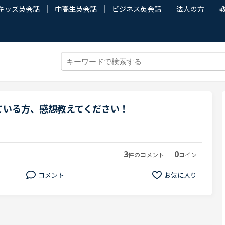
キッズ英会話
中高生英会話
ビジネス英会話
法人の方
ている方、感想教えてください！
3
0
件のコメント
コイン
コメント
お気に入り