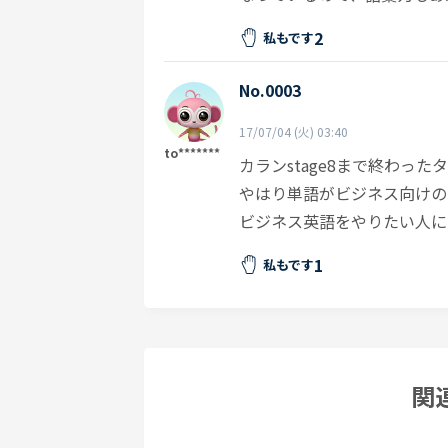
2
私もです
No.0003
17/07/04 (火) 03:40
to*******
カランstage8まで終わっ
やはり単語がビジネス向けの
ビジネス英語をやりたい人に
1
私もです
関