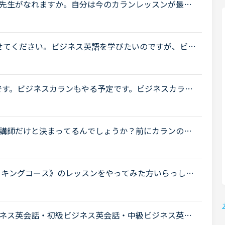
先生がなれますか。自分は今のカランレッスンが最後
と思います。通常カランは後1か月くらいで終わりそう
させてください。ビジネス英語を学びたいのですが、ビジ
の英語ビジネスカランだとが良いのでしょうか？この
ろです。ビジネスカランもやる予定です。ビジネスカラン
だきたいのですが、ステージ12をおわらせてからビジ
講師だけと決まってるんでしょうか？前にカランのレ
ていてビジネスカランのバッジはとらないの？って聞
ーキングコース》のレッスンをやってみた方いらっしゃ
ンすることが多くなることをきっかけにビジネス英会
ネス英会話・初級ビジネス英会話・中級ビジネス英会