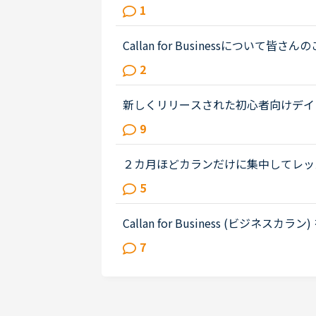
話・上級これらは、インプットがメイ
1
スを利用していますか？ 利用されて...
Callan for Businessにつ
をやっているものです。ビジネスカラ
2
しょうか？私の考えではステージ８...
新しくリリースされた初心者向けデイ
レッスンを継続したいタイプで、負荷
9
ンスリーテスト６レベルの生徒です...
２カ月ほどカランだけに集中してレッ
じ、カランをお休みして「文法、スピ
5
えています。仕事で英語を読み書き...
Callan for Business (ビ
せです。今ビジネスカランをずっと受
7
ディオがついていないことが残念...