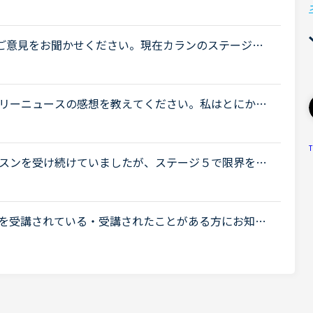
ンなコースな気がしますが、どのようにこれらのコー
いて皆さんのご意見をお聞かせください。現在カランのステージ８
ンも受講したいのですが、理想的な時期とかあるので
リーニュースの感想を教えてください。私はとにかく
が続くとレッスン受講自体から遠ざかってしまう、マ
T
スンを受け続けていましたが、ステージ５で限界を感
ーキング、ビジネス」にシフトチェンジをしようと考
ジネスカラン) を受講されている・受講されたことがある方にお知ら
講しているのですが、カランと違ってテキストにオー