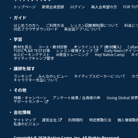
トップページ
新規会員登録
ログイン
再入会希望の方
FOR TU
ガイド
はじめての方へ
ご利用方法
レッスン回数無制限について
料金に
対応ブラウザダウンロード
英会話アプリについて
学習
教材を見る
コース・教材診断
オンラインストア (教材購入)
Call
TOEIC®L&R TEST対策
レッスン環境チェック
Daily News (デ
AIスピーキングテスト
AI発音トレーニング
Hey! Native Camp
ネ
ネイティブキャンプ留学
講師を探す
ランキング
みんなのレビュー
ネイティブスピーカーについて
カ
キャラクター先生について
その他
特典・キャンペーン
アンケート結果 / 会員様の声
Going Global
サポートセンター
会社情報
サイトマップ
運営会社
利用規約
特定商取引法
個人情報取
私達のビジョン
Copyright © 2026 Native Camp, Inc. All Rights Reserved.