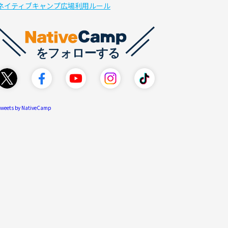
ネイティブキャンプ広場利用ルール
weets by NativeCamp