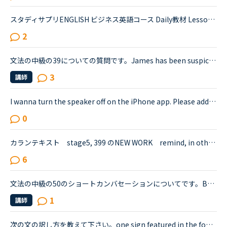
スタディサプリENGLISH ビジネス英語コース Daily教材 Lesson 8 の中に、Your colleague says they're relieved they could finish a difficult job. Tell them they'll succeed in any job in any field.Your c...
2
文法の中級の39についての質問です。James has been suspicious about Andrew's strange behavior lately.James「 Frankly, I don't know why you are still going to that farm. You were only going there for ...
3
講師
I wanna turn the speaker off on the iPhone app. Please add a function to kill the speaker on the app.Very loud voice of tutors is coming from the speaker while tutors can not be hearing voice of us...
0
カランテキスト stage5, 399 のNEW WORK remind, in other words, memberの解説文 下記のお尋ねです。The difference between the words &quot;remember&quot; and &quot;remind&quot; is that we remember som...
6
文法の中級の50のショートカンバセーションについてです。Benjamin's son called him at his law firm while he was busy having a meeting. Benjamin &quot;What did my son say?&quot; Secretary &quot;He sai...
1
講師
次の文の訳し方を教えて下さい。one sign featured in the footage read.デイリーニュース <a href="https://nativecamp.net/textbook/page-detail/2/13004The" target="_blank">https://nativecamp.net/textbook/page-detail/2/13004The</a> Weather Channel's Instagram page posted a clip detailing t...