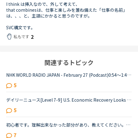
I think は挿入なので、外して考えて、
that combinesは、仕事と楽しみを兼ね備えた「仕事の名前」
は、、、と、主語にかかると思うのですが。
SVC構文です。
2
私もです
関連するトピック
NHK WORLD RADIO JAPAN - February 27 (Podcast)0:54～1:49The Japanese government is studying additional measures to prop up the tourist industry and smaller businesses hit hard by the spread of a ne...
5
デイリーニュース[Level 7-9] U.S. Economic Recovery Looks Bleakの1つの文が訳せません。教えていただけると嬉しいです。Economists are downgrading their expectations for the strength of the economic rec...
5
初心者です。理解出来なかった部分があり、教えてください。James is asking Charlotte about Gabriella's birthday party. James When was Gabriella's birthday?Charlotte It was last weekend.James How was t...
7