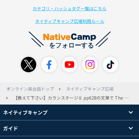
カテゴリ・ハッシュタグ一覧はこちら
ネイティブキャンプ広場利用ルール
オンライン英会話トップ
ネイティブキャンプ広場
【教えて下さい】カランステージ８ pp628の文章で The name of a job that I think combines work and pleasure is sports coachingという回答の文章があるのですが 意味はわかるのですが、 文の構造的にはThe name of a job is sports coaching で それを補足説明するみたいな文章のようなものがthat I think combines word and pleasureかなと思うのですが、 この文章の&quot;combines&quot;の使い方がよくわからずで、、、 このcombinesが動詞的な役割でwork とpleaseureにかかってると思うのですが、 ではcombinesの主語の役割を果たすものはどこにありますか？ 省略されているのでしょうか？省略されている主語はなんですか？ またどういう場合にそのような感じで略すことが可能なのでしょうか？ 文法的にこれはどういう構造なのでしょうか？ こういう文型をさらっと理解できるともう少し自分で英語を使いこなせる気がするのですが どなたかご教示いただけると、もしくはヒントだけでも頂けると幸いです。 お願いいたします。
ネイティブキャンプ
ガイド