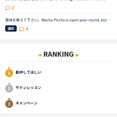
2
意味を教えて下さい。Machu Picchu is open year-round, but October to April is the rainy season, and therefore has the fewest visitors. The inconvenience of rain is offset by the lack of tourists, an...
4
講師
RANKING
勘弁してほしい
サドンレッスン
キャンペーン