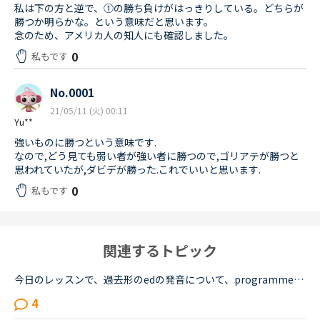
私は下の方と逆で、①の勝ち負けがはっきりしている。どちらが
勝つか明らかな。という意味だと思います。
念のため、アメリカ人の知人にも確認しました。
0
私もです
No.0001
21/05/11 (火) 00:11
Yu**
強いものに勝つという意味です.
なので,どう見ても弱い者が強い者に勝つので,ゴリアテが勝つと
思われていたが,ダビデが勝った.これでいいと思います.
0
私もです
関連するトピック
今日のレッスンで、過去形のedの発音について、programmedやbeamedのようにmのあとにedが続く場合は、最後の部分は（ｂ）のように発音すると先生が説明し、programmed(b)とチャットボックスに書き入れ、プログラ...
4