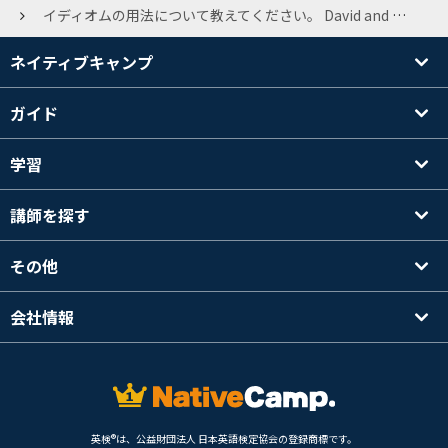
イディオムの用法について教えてください。 David and Goliath. 上記について、英英辞書等では、「力に差がある2者間が戦うこと」と書かれており、synonymではunderdogがよく挙げられています。 この場合、①Goliathが勝つ＝当初からDavidにとって勝ち目のないことを表しているんでしょうか。 それとも②勝ち負けが当初からハッキリしている事象が最終的に裏目に出ることを意味するのでしょうか。 神話上では、勝ち目のなさそうなDavidが勝利すると思うのです、背景を鑑みると②のニュアンスが正しい気がしますが。このイディオムに含まれるニュアンスがハッキリしません。どなたか分かる方、ご教示いただけませんでしょうか。
ネイティブキャンプ
ガイド
学習
講師を探す
その他
会社情報
英検®は、公益財団法人 日本英語検定協会の登録商標です。