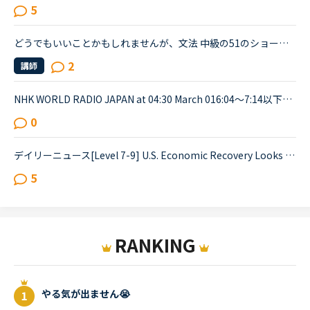
5
どうでもいいことかもしれませんが、文法 中級の51のショートカンバセーションについて質問です。Daniel came back from Ben's house in the evening.Daniel “Ben asked me how you were doing. How was your day...
2
講師
NHK WORLD RADIO JAPAN at 04:30 March 016:04～7:14以下が音声をディクテーションしたものでしたが、音源が削除されてしまったので、このトピック自体をスルーしてください。An international research team of ...
0
デイリーニュース[Level 7-9] U.S. Economic Recovery Looks Bleakの1つの文が訳せません。教えていただけると嬉しいです。Economists are downgrading their expectations for the strength of the economic rec...
5
RANKING
やる気が出ません😭