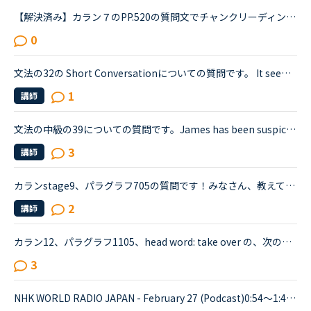
【解決済み】カラン７のPP.520の質問文でチャンクリーディングについて教えてください。Do you think parents should have some control over the education of their children?私は練習の時には以下のように区切...
0
文法の32の Short Conversationについての質問です。 It seems like Daniel and Olivia are distracted by the street noises this evening.Olivia What's the matter? You are thinking about something, aren't...
1
講師
文法の中級の39についての質問です。James has been suspicious about Andrew's strange behavior lately.James「 Frankly, I don't know why you are still going to that farm. You were only going there for ...
3
講師
カランstage9、パラグラフ705の質問です！みなさん、教えてください。If a friend of yours wants to go to one cinema and you want to go to another, and you can't agree about which to go to, what do you ...
2
講師
カラン12、パラグラフ1105、head word: take over の、次のようなQ （質問）＆A（回答）について、お尋ねします。Qではanother company ですが、Aの後ろの文でthe other company となっている点です。A: In busin...
3
NHK WORLD RADIO JAPAN - February 27 (Podcast)0:54～1:49The Japanese government is studying additional measures to prop up the tourist industry and smaller businesses hit hard by the spread of a ne...