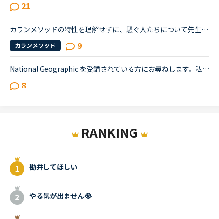
21
カランメソッドの特性を理解せずに、騒ぐ人たちについて先生方のレビューを見ていると、カランの進め方について苦言を呈しているレビューが目立つように思いました。これについて、個人的には「それは、生徒の方...
9
カランメソッド
National Geographic を受講されている方にお尋ねします。私はNC入会して約1年半、メインで受講しているのはカランメソッドで、ほぼ毎日受講しています。それ以外には不定期で、世界一周旅行、TOEIC600、スタサプ...
8
RANKING
勘弁してほしい
やる気が出ません😭