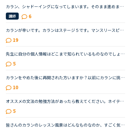
カラン、シャドーイングになってしまいます。そのまま進めますか？カランをしてます。今10で段々文章が長くなってきて前置詞も間違えまくるしそれ以上にただのシャドーイングになってきた事に気づきました。おそ...
6
講師
カランが辛いです。カランはステージ５です。マンスリースピーキングテストは毎回５か６です。オンライン英会話は1年前に他社で入会し、カランに惹かれてNCへ転校（？）しました。最初は死ぬほど緊張していたレッ...
19
先生に自分の個人情報はどこまで知られているものなのでしょうか？発音のレッスンで、一回でうまくできなかったチャプターがあったので違う先生で再度受講しました。その時に先生に「あ、一回やったのね？」と聞...
5
カランをやめた後に再開された方いますか？以前にカランに挑戦しましたが、３〜４回やめています。ステージはたぶん５。復習に時間がかかるので、レッスンスケジュールがタイトになり諦めてしまいました。あと子...
10
オススメの文法の勉強方法があったら教えてください。ネイティブキャンプを初めて半年ほど経つものです。（２４歳 女）目的は海外の友達と話せるようになりたい。日常会話をマスターしたと思い始めました。レベ...
5
皆さんのカランのレッスン風景はどんなものなのか、すごく気になってます。私は間もなくカランstage6に入るものです。毎日1〜2レッスンのカランを受けています。超高速の先生に当たった時や、復習してたのに全然...