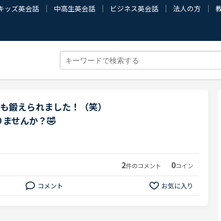
キッズ英会話
中高生英会話
ビジネス英会話
法人の方
筋も鍛えられました！（笑）
ませんか？🤣
2
0
件のコメント
コイン
コメント
お気に入り