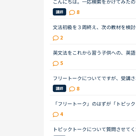
こんにちは。一応検索をかけてみたの
の頃はニュース中級を楽しくレッスン
8
講師
鍛えられる素敵な教材だと思ってい...
文法初級を３周終え、次の教材を検討中です
っており、アドバイスをしてもらいた
2
rciseも概ね問題なく返答できます...
英文法をこれから習う子供への、英語
は、説明そのものを英語で行うのは、
5
と、なかなか厳しいのではないかと思..
フリートークについてですが、受講さ
ることあれば教えていただけないでし
8
講師
リートークを受講する機会を増やし...
「フリートーク」のはずが「トピック
が、フリートークをトピックトークの
4
が今まで気がつかなかったからであっ..
トピックトークについて質問させてく