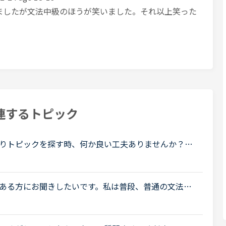
笑いましたが文法中級のほうが笑いました。それ以上笑った
連するトピック
りトピックを探す時、何か良い工夫ありませんか？こ
工夫や疑問解消等など、いつも参考にさせてもらって
ある方にお聞きしたいです。私は普段、普通の文法
ト教材を並行して受けています。喋る練習をするのが
.