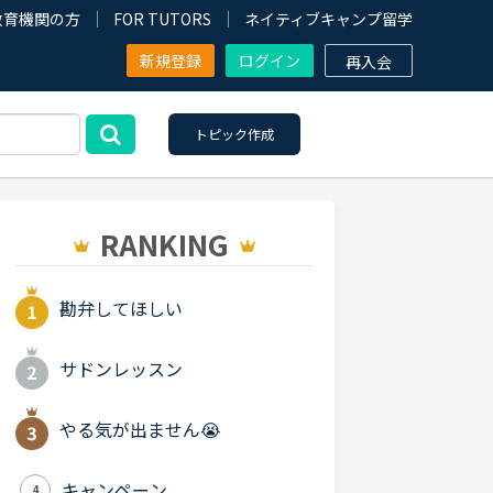
教育機関の方
FOR TUTORS
ネイティブキャンプ留学
新規登録
ログイン
再入会
トピック作成
RANKING
勘弁してほしい
サドンレッスン
やる気が出ません😭
キャンペーン
4