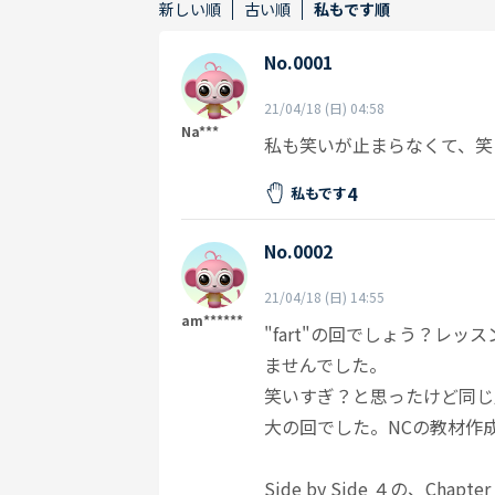
新しい順
古い順
私もです順
No.0001
21/04/18 (日) 04:58
Na***
私も笑いが止まらなくて、笑
4
私もです
No.0002
21/04/18 (日) 14:55
am******
"fart"の回でしょう？レ
ませんでした。
笑いすぎ？と思ったけど同じ
大の回でした。NCの教材作
Side by Side ４の、Chapter 