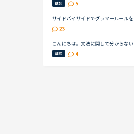
ークを数回受けてみました。最初のwa
5
講師
やり方が合っているのか分かりません..
サイドバイサイドでグラマールールを
われるがままやってましたが、英語で
23
ても、やっぱりわかりにくいです、...
こんにちは。文法に関して分からない
です。日常会話中級2-24での文章です。I noticed
4
講師
gh.この文章では、過去形と現在...