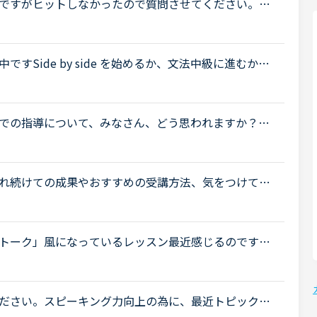
ですがヒットしなかったので質問させてください。こ
させていただいてます。リスニングもスピーキングも
Side by side を始めるか、文法中級に進むか迷
いと思いトピックを作成しました文法初級ですと、Exe
での指導について、みなさん、どう思われますか？私
少なくとも中学校の文法の範囲が一通り終わらない
.
れ続けての成果やおすすめの受講方法、気をつけてい
ょうか。これからはアウトプットも鍛えたいので、フ
トーク」風になっているレッスン最近感じるのです
ような内容で推し進める講師が多いと感じます。(自分
.
ださい。スピーキング力向上の為に、最近トピックト