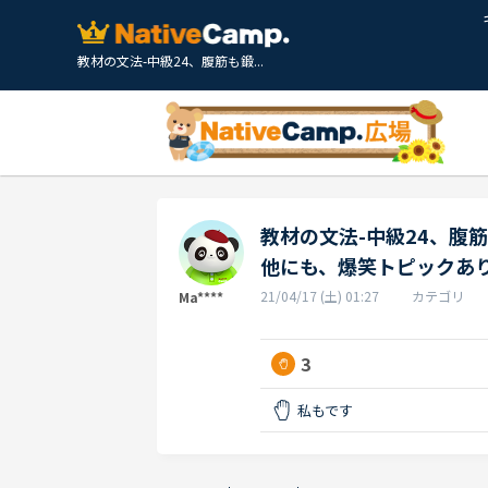
教材の文法-中級24、腹筋も鍛...
教材の文法-中級24、腹
他にも、爆笑トピックあり
21/04/17 (土) 01:27
カテゴリ
Ma****
3
私もです