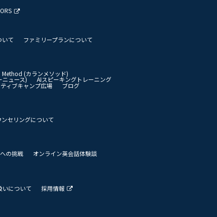
TORS
ついて
ファミリープランについて
an Method (カランメソッド)
イリーニュース)
AIスピーキングトレーニング
イティブキャンプ広場
ブログ
ウンセリングについて
 世界への挑戦
オンライン英会話体験談
扱いについて
採用情報