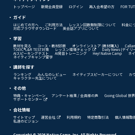
トップページ
新規会員登録
ログイン
再入会希望の方
FOR TU
ガイド
はじめての方へ
ご利用方法
レッスン回数無制限について
料金に
対応ブラウザダウンロード
英会話アプリについて
学習
教材を見る
コース・教材診断
オンラインストア (教材購入)
Call
TOEIC®L&R TEST対策
レッスン環境チェック
Daily News (デ
AIスピーキングテスト
AI発音トレーニング
Hey! Native Camp
ネ
ネイティブキャンプ留学
講師を探す
ランキング
みんなのレビュー
ネイティブスピーカーについて
カ
キャラクター先生について
その他
特典・キャンペーン
アンケート結果 / 会員様の声
Going Global
サポートセンター
会社情報
サイトマップ
運営会社
利用規約
特定商取引法
個人情報取
私達のビジョン
Copyright © 2026 Native Camp, Inc. All Rights Reserved.