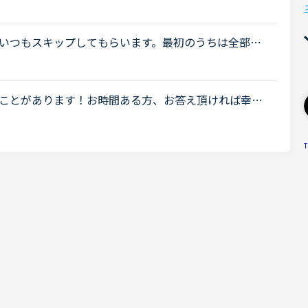
rm-up1分間で思いつく単語を言ってみましょう。の
.
いつもスキップしてもらいます。最初のうちは全部言
説明されてもちんぷんかんぷん。。とまでは言わなく
ことがあります！お時間ある方、お答え頂ければ幸い
 you've been having intense training thou
T