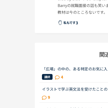
Barryの就職面接の話も
教材は今のところないです。
3
私もです
関
「広場」の中の、ある特定のお気に入
の「広場」好きです。皆さんの勉強の
4
講師
います。その中でも「このトピック...
イラストで学ぶ英文法を受けたことの
（初級〜中級）と幾つかのアウトプッ
9
とにかく楽しいので最近は５分間ディ..