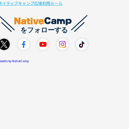
ネイティブキャンプ広場利用ルール
weets by NativeCamp