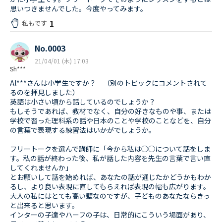
思いつきませんでした。今度やってみます。
1
私もです
No.0003
21/04/01 (木) 17:03
Sh***
Al***さんは小学生ですか？ （別のトピックにコメントされて
るのを拝見しました）
英語は小さい頃から話しているのでしょうか？
もしそうであれば、教材でなく、自分の好きなものや事、または
学校で習った理科系の話や日本のことや学校のことなどを、自分
の言葉で表現する練習法はいかがでしょうか。
フリートークを選んで講師に「今から私は◯◯について話をしま
す。私の話が終わった後、私が話した内容を先生の言葉で言い直
してくれませんか」
とお願いして話を始めれば、あなたの話が通じたかどうかもわか
るし、より良い表現に直してもらえれば表現の幅も広がります。
大人の私にはとても高い壁なのですが、子どものあなたならきっ
と出来ると思います。
インターの子達やハーフの子は、日常的にこういう場面があり、