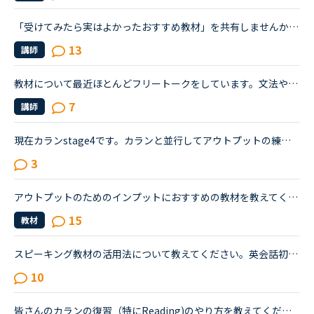
「受けてみたら実はよかったおすすめ教材」を共有しませんか？Daily Newsやトピックトークは、ちょこちょこと広場上で話題に上がってきますが、中には受講者が少なさそうな教材があると思いませんか？受けてみた...
13
講師
教材について最近ほとんどフリートークをしています。文法や日常会話など、教材だとただ講師と文を読み上げるだけでアウトプットの練習にならないと感じてしまいます。しかし、フリートークだけだとインプットが...
7
講師
現在カランstage4です。カランと並行してアウトプットの練習をしたいと思っています。レベルとしては、30年以上前に受験勉強で覚えた単語と文法をカランをしながら思い出しているような状態で、講師とのスモール...
3
アウトプットのためのインプットにおすすめの教材を教えてください
15
教材
スピーキング教材の活用法について教えてください。英会話初心者です。自己紹介・今日何してた？の問いかけに何とか答えられる程度でリスニング・スピーキング共にまだまだ…というレベルです。海外旅行が好きなの...
10
皆さんのカランの復習（特にReading)のやり方を教えてください。現在、ステージ5です。全体的に難易度がステージ5からだいぶ上がったように思っています。（こちらの広場でも皆さんおっしゃっていますが）Daily R...