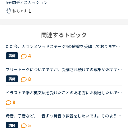
5分間ディスカッション
1
私もです
関連するトピック
ただ今、カランメソッドステージ4の終盤を受講しております。これまでSide by sideとカランのみレッスンを受けたことがあります。スピーキングでアウトプットの経験を積む必要性を感じています。非常にたどたどし...
4
講師
フリートークについてですが、受講され続けての成果やおすすめの受講方法、気をつけていることあれば教えていただけないでしょうか。これからはアウトプットも鍛えたいので、フリートークを受講する機会を増やし...
8
講師
イラストで学ぶ英文法を受けたことのある方にお聞きしたいです。私は普段、普通の文法（初級〜中級）と幾つかのアウトプット教材を並行して受けています。喋る練習をするのがとにかく楽しいので最近は５分間ディ...
9
母音、子音など、一音ずつ発音の練習をしたいです。そのような練習ができる教材はネイティブキャンプ内に用意されてますか？私が調べたところ「発音コース」というものがありましたので、現在「発音コース」を初...
5
講師