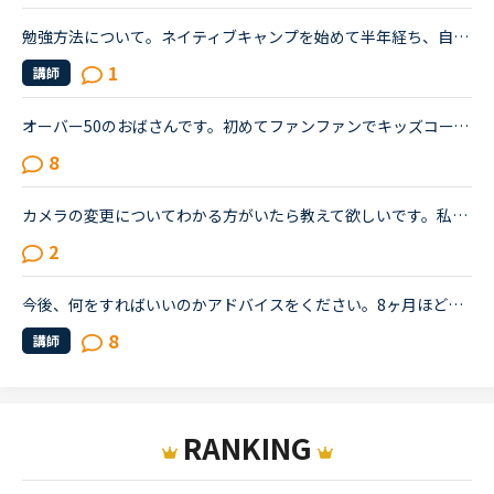
勉強方法について。ネイティブキャンプを始めて半年経ち、自分の話しやすい話題やある程度必要とされる会話は出来るようになりました。日本人講師を含め数人の先生からは君のスキルはgood enough、じゅうぶんコミ...
1
講師
オーバー50のおばさんです。初めてファンファンでキッズコースを受講してみました。画面をオフにして10分だけののつもりでしたが、楽しくてつい25分フルで受講しました。キッズコース、侮れませんね。ネイティブ...
8
カメラの変更についてわかる方がいたら教えて欲しいです。私はMACを使っているのですが、普段仕事でWEB会議の時もMAC内蔵のカメラではなく、外付けのロジクールのカメラを使っています。理由は下記の２点です。・...
2
今後、何をすればいいのかアドバイスをください。8ヶ月ほど前からネイティブキャンプを始めました。最初は本当に先生の言ってることが全然聞き取れず、何を言っていいかもわからない状況でのスタートでした。週30...
8
講師
RANKING