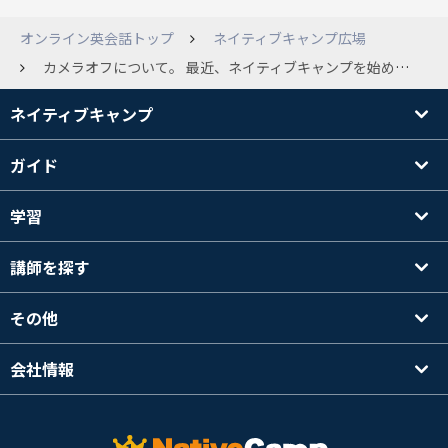
オンライン英会話トップ
ネイティブキャンプ広場
カメラオフについて。 最近、ネイティブキャンプを始めたものです。 オンラインの英会話は、家に居ながらにして受けられる、どんな格好でも受けられるのが良いところと思って始めました、数回受けたところです。 私は朝受けていて、メイクもしてなく、髪もボサボサでカメラオフで受けておりましたが、ある講師は「カメラはオフ？」と聞かれたので「申し訳ありません、メイクしてないので今日はオフで」と言ったら、講師のカメラもオフにされました。 今まで、カメラ無しで数回うけてしまいましたが、こちらのカメラオフは講師に対して失礼にあたるのでしょうか？ ちょっと心配になってしまいました。 皆さんは、やむ負えない時のみ、カメラオフにされているのでしょうか？
ネイティブキャンプ
ガイド
学習
講師を探す
その他
会社情報