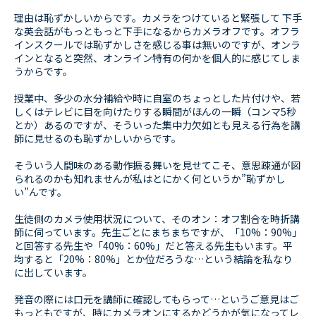
理由は恥ずかしいからです。カメラをつけていると緊張して 下手
な英会話がもっともっと下手になるからカメラオフです。オフラ
インスクールでは恥ずかしさを感じる事は無いのですが、オンラ
インとなると突然、オンライン特有の何かを個人的に感じてしま
うからです。
授業中、多少の水分補給や時に自室のちょっとした片付けや、若
しくはテレビに目を向けたりする瞬間がほんの一瞬（コンマ5秒
とか）あるのですが、そういった集中力欠如とも見える行為を講
師に見せるのも恥ずかしいからです。
そういう人間味のある動作振る舞いを見せてこそ、意思疎通が図
られるのかも知れませんが私はとにかく何というか”恥ずかし
い”んです。
生徒側のカメラ使用状況について、そのオン：オフ割合を時折講
師に伺っています。先生ごとにまちまちですが、「10%：90%」
と回答する先生や「40%：60%」だと答える先生もいます。平
均すると「20%：80%」とか位だろうな…という結論を私なり
に出しています。
発音の際には口元を講師に確認してもらって…というご意見はご
もっともですが、時にカメラオンにするかどうかが気になってレ