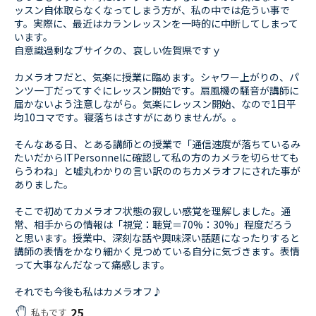
ッスン自体取らなくなってしまう方が、私の中では危うい事で
す。実際に、最近はカランレッスンを一時的に中断してしまって
います。
自意識過剰なブサイクの、哀しい佐賀県ですｙ
カメラオフだと、気楽に授業に臨めます。シャワー上がりの、パ
ンツ一丁だってすぐにレッスン開始です。扇風機の騒音が講師に
届かないよう注意しながら。気楽にレッスン開始、なので1日平
均10コマです。寝落ちはさすがにありませんが。。
そんなある日、とある講師との授業で「通信速度が落ちているみ
たいだからITPersonnelに確認して私の方のカメラを切らせても
らうわね」と嘘丸わかりの言い訳ののちカメラオフにされた事が
ありました。
そこで初めてカメラオフ状態の寂しい感覚を理解しました。通
常、相手からの情報は「視覚：聴覚＝70%：30%」程度だろう
と思います。授業中、深刻な話や興味深い話題になったりすると
講師の表情をかなり細かく見つめている自分に気づきます。表情
って大事なんだなって痛感します。
それでも今後も私はカメラオフ♪
25
私もです