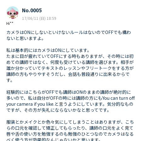
No.0005
17/06/11 (日) 18:59
Hi**
カメラはONにしないといけないルールはないのでOFFでも構わ
ないと思いますよ。
私は基本的にはカメラはONにしています。
たまに目が疲れていてOFFにする時もありますが、その時には初
めての講師ではなく、何度も受けている講師を選びます。相手が
誰か分かっていてテキストのレッスンやフリートークをする方が
講師の方もやりやすそうだし、会話も普段通りに出来るからで
す。
経験的にはこちらがOFFでも講師はONのままの講師が絶対的に
多いので、私は自分がOFFの時には講師の方にもYou can turn off
your camera if you like.と言うようにしています。気分的なもの
ですが、その方が失礼にならないかなと思ってです。
服装とかメイクとか色々気にしてしまうことはありますが、こち
らの口元を確認して矯正してもらったり、講師の口元をよく見て
唇や舌の使い方を勉強するのも勉強のひとつなのでカメラはなる
べく使う方が効果的なんじゃないかと思います。