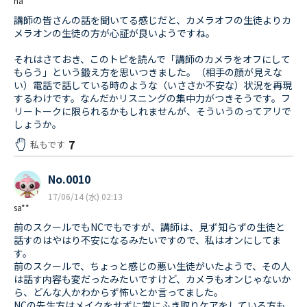
na***
講師の皆さんの話を聞いてる感じだと、カメラオフの生徒よりカ
メラオンの生徒の方が心証が良いようですね。
それはさておき、このトピを読んで「講師のカメラをオフにして
もらう」という鍛え方を思いつきました。（相手の顔が見えな
い）電話で話している時のような（いささか不安な）状況を再現
するわけです。なんだかリスニングの集中力がつきそうです。フ
リートークに限られるかもしれませんが、そういうのってアリで
しょうか。
7
私もです
No.0010
17/06/14 (水) 02:13
sa**
前のスクールでもNCでもですが、講師は、見ず知らずの生徒と
話すのはやはり不安になるみたいですので、私はオンにしてま
す。
前のスクールで、ちょっと感じの悪い生徒がいたようで、その人
は話す内容も変だったみたいですけど、カメラもオンじゃないか
ら、どんな人かわからず怖いとか言ってました。
NCの先生方はメイクをせずに常にふき取りケアをしている方も