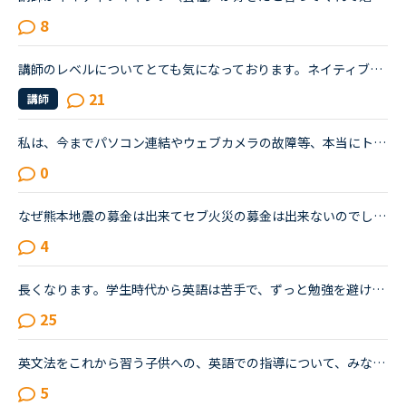
8
講師のレベルについてとても気になっております。ネイティブキャンプをはじめて3年です。文法と発音の基礎から始めてきたおかげで、段々と言いたいことを表現でき、先生の話していることもほぼ理解できるようにな...
21
講師
私は、今までパソコン連結やウェブカメラの故障等、本当にトラブルがいっぱいで・・・でも、ネイティブキャンプの方々から、たった一度も気分の悪い対応を受けたことがありません。買ったばかりのウェブカメラ故...
0
なぜ熊本地震の募金は出来てセブ火災の募金は出来ないのでしょうか？以前別の方が立てたトピックで <a href="https://nativecamp.net/user/message-board/detail/842" target="_blank">https://nativecamp.net/user/message-board/detail/842</a> セブの火災について <a href="http://www.sunstar.com.ph/cebu/loca..." target="_blank">http://www.sunstar.com.ph/cebu/loca...</a>
4
長くなります。学生時代から英語は苦手で、ずっと勉強を避けてきました。２０代の時にたまたま近くのスクールで受けたTOEICのお試しテストでは、恥ずかしながら170～200程度しかないだろうと言われました。もちろ...
25
英文法をこれから習う子供への、英語での指導について、みなさん、どう思われますか？私は、説明そのものを英語で行うのは、少なくとも中学校の文法の範囲が一通り終わらないと、なかなか厳しいのではないかと思...
5