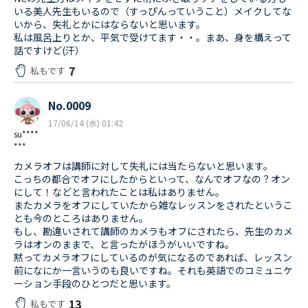
いる美人先生もいるので（すっぴんっていうこと）メイクしてな
いから、失礼とかにはならないと思います。
私は風呂上りとか、平気で受けてます・・。まあ、身を構えって
話ですけど(汗）
7
私もです
No.0009
17/06/14 (水) 01:42
su****
***
カメラオフは講師に対して失礼には当たらないと思います。
こっちの都合でオフにしたからといって、なんでオフなの？オン
にして！などと言われたことは私はありません。
またカメラをオフにしていたから雑なレッスンをされたというこ
とも今のところはありません。
もし、勘違いされて講師のカメラもオフにされたら、先生のカメ
ラはオンのままで、と言ったがほうがいいですね。
黙ってカメラオフにしているのが気になるのであれば、レッスン
前になにか一言いうのも良いですね。それも英語でのコミュニケ
ーション手段のひとつだと思います。
13
私もです