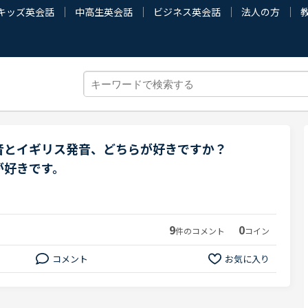
キッズ英会話
中高生英会話
ビジネス英会話
法人の方
音とイギリス発音、どちらが好きですか？
が好きです。
9
0
件のコメント
コイン
コメント
お気に入り