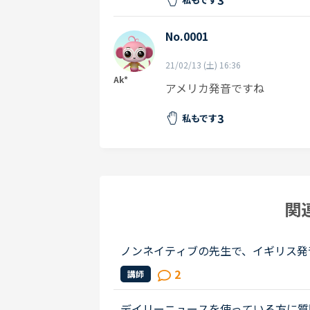
No.0001
21/02/13 (土) 16:36
Ak*
アメリカ発音ですね
3
私もです
関
ノンネイティブの先生で、イギリス発
性の先生の授業を受けました。私は比
2
講師
も完璧ではないですが、アメリカ英...
デイリーニュースを使っている方に質