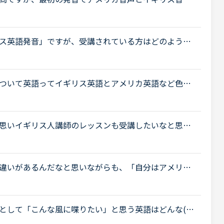
先生だと「アメリカ音声でいい？」と聞かれることが
ス英語発音」ですが、受講されている方はどのような
ぱりイギリス留学などを考えている方が多いのでしょ
.
ついて英語ってイギリス英語とアメリカ英語など色々
とイギリス英語ってどんなところが違うのでしょう
.
思いイギリス人講師のレッスンも受講したいなと思っ
いるのでアメリカ英語になじみがあるのですが、日本
違いがあるんだなと思いながらも、「自分はアメリカ
方が正当だ！」などと意識したことはありませんでし
として「こんな風に喋りたい」と思う英語はどんな(だ
クセントとイギリスRPの中間くらいの英語がよいな、と