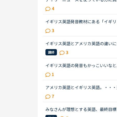
どっち使ってますか？フィリピン人の
4
多いのでいつもアメリカ音声オンリ...
イギリス英語発音教材にある「イギリ
理由でこちらを選んでいますか？やっ
3
うか？最近イギリスのBBCドラマを観..
イギリス英語とアメリカ英語の違いに
種類があるそうですが、アメリカ英語
3
講師
か？そしてこれから学ぶのはアメリカ..
イギリス英語の発音もかっこいいなと
ています。アメリカ英語ばかりきいて
1
人はアメリカ英語とイギリス英語で...
アメリカ英語とイギリス英語。・・・
英語を学びたい！」「イギリス英語の
7
た。先日、セルビアの先生のレッス...
みなさんが理想とする英語、最終目標
れの)英語ですか？私は、アメリカア