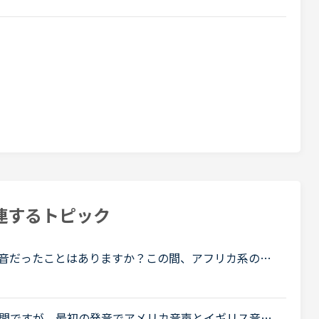
連するトピック
音だったことはありますか？この間、アフリカ系の女
較的アメリカ英語を今までに習ってきているので発音
問ですが、最初の発音でアメリカ音声とイギリス音声