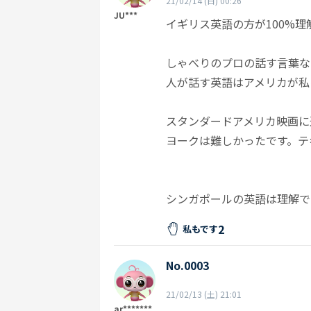
21/02/14 (日) 00:26
JU***
イギリス英語の方が100%
しゃべりのプロの話す言葉な
人が話す英語はアメリカが私
スタンダードアメリカ映画に
ヨークは難しかったです。テ
シンガポールの英語は理解で
2
私もです
No.0003
21/02/13 (土) 21:01
ar*******