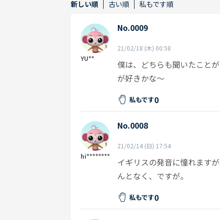
新しい順
古い順
私もです順
No.0009
21/02/18 (木) 00:58
YU**
僕は、どちらも聞いたことが
が好きかな〜
0
私もです
No.0008
21/02/14 (日) 17:54
hi********
イギリスの発音に憧れますが
んとなく、ですが。
0
私もです