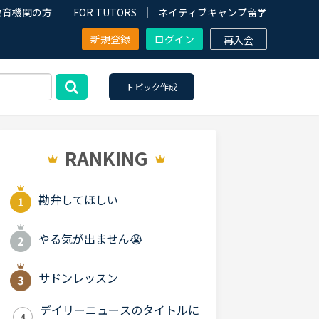
教育機関の方
FOR TUTORS
ネイティブキャンプ留学
新規登録
ログイン
再入会
トピック作成
RANKING
勘弁してほしい
やる気が出ません😭
サドンレッスン
デイリーニュースのタイトルに
4