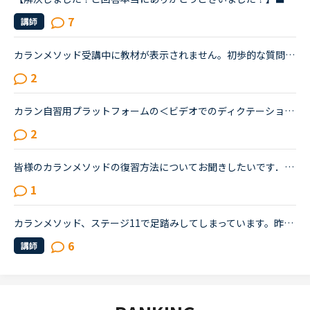
7
講師
カランメソッド受講中に教材が表示されません。初歩的な質問で大変申し訳ありません。パソコン受講で教材は持っていません。カランメソッドをはじめて７回目です。今日はじめてリーディングパートを受けました。H...
2
カラン自習用プラットフォームの＜ビデオでのディクテーション（書き取り練習）＞をカウンセラーさんから紹介して頂きました。 <a href="https://nativecamp.net/callan/platform" target="_blank">https://nativecamp.net/callan/platform</a> 自習用のプラットフォームはすでに使ってい...
2
皆様のカランメソッドの復習方法についてお聞きしたいです．私は1か月ほど前からカランメソッドを開始しました．現在ステージ2の中盤です．私の復習方法はレッスン終了後にそのレッスンでやった部分の音読をしま...
1
カランメソッド、ステージ11で足踏みしてしまっています。昨年9月にステージ3からはじめたカランで、ステージ9くらいから難しさを感じるようになりました。勢いでビジネスカランも終え、ただいまステージ11の終盤...
6
講師