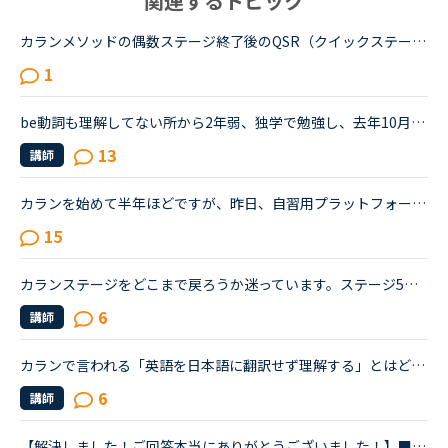
関連するトピック
カランメソッドの偶数ステージ終了後のQSR（クイックステージリビジョン）について、お尋ねします。いま、ステージ６の終盤に来ていて、来週末ごろからFSRに入りそうです。ステージ５ではFSRも結構時間がかかった...
1
be動詞も理解してない所から2年弱、独学で勉強し、去年10月からネイティブキャンプを始めました。ネイティブキャンプも4ヶ月位までは頑張っていたのですが、最近は週に3回ほどになりカランメソッドだけを受講して...
13
講師
カランを始めて半年ほどですが、昨日、自習用プラットフォーム (Callan Student Practice Area)を使ってみたところ、とっても良かったので、こちらでシェアさせて頂きます (^^)質問＆回答をやってみたのですが、...
15
カランステージをどこまで戻ろうか迷っています。ステージ5を受講していましたが、今年6月を最後に、復習の時間がとれなくて辛くなったため、カランを中断していました。ステージ5ではシャドーイングで講師につい...
6
講師
カランで言われる「英語を日本語に翻訳せず理解する」とはどういうことですか？私自身はカラン1からはじめ、今はカラン5に入ったところです。聞きたいのは●英語のまま理解できているのか？日本語に翻訳してしまっ...
6
講師
【解決しました！ご回答本当にありがとうございました！】■効果的なカランレッスンの進め方について2020年1月からネイティブキャンプを始め、現在カランレッスンはステージ4の全復習直前段階です。毎回どうしても...