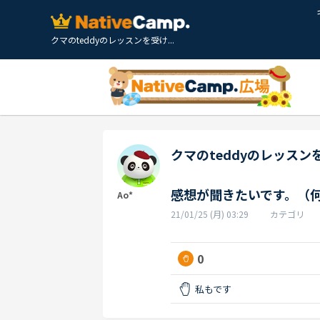
クマのteddyのレッスンを受け...
クマのteddyのレッスン
感想が聞きたいです。（何
Ao*
21/01/25 (月) 03:29
カテゴリ
0
私もです