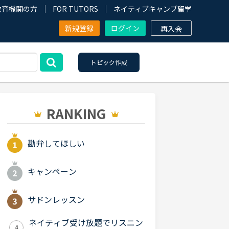
教育機関の方
FOR TUTORS
ネイティブキャンプ留学
新規登録
ログイン
再入会
トピック作成
RANKING
勘弁してほしい
キャンペーン
サドンレッスン
ネイティブ受け放題でリスニン
4