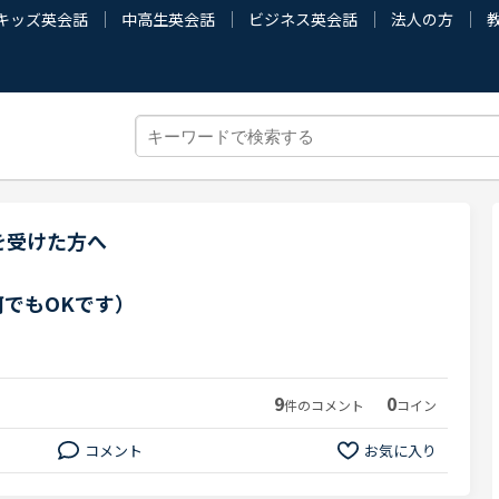
キッズ英会話
中高生英会話
ビジネス英会話
法人の方
を受けた方へ
でもOKです）
9
0
件のコメント
コイン
コメント
お気に入り