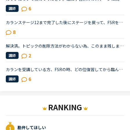
6
講師
カランステージ12まで完了した後にステージを戻って、FSRを繰り返している方のお話は、この掲示板でもいくつか伺っています。ですが、ステージ中盤６，７，８，あたりまで進んだ後、いったんステージを戻ってFSR...
8
解決済。トピックの削除方法がわからない為、このまま残しますが、講師に直接聞いてみました。読んでくださった方、ありがとうございました。サポートに問い合わせたのですが、返答がないため、ご存知の方がいら...
2
講師
カランを受講している方、FSRの時、どの位復習してから臨んでいますか？私は現在カランstage4のFSRをしていますが、FSRは範囲が広いため、もしスラスラ言えるようになるまで復習すると、毎日カランレッスンを受け...
6
講師
RANKING
勘弁してほしい