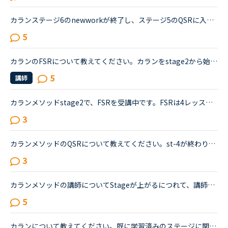
カランステージ6のnewworkが終了し、ステージ5のQSRに入りました。前回ステージ3のQSRをしたときは「えっ、もう終わり？」というぐらいあっさり終わったので、ステージ5の復習は全くせずQSRに突入しました。が全...
5
カランのFSRについて教えてください。カランをstage2から始めて、今stage2のFSRをしているところです。FSRの前にstage1のQSRをするものと思っていたのですがありませんでした。日本人カウンセラーの方にも確認し...
5
講師
カランメソッドstage2で、FSRを受講中です。FSRは4レッスンやって最後のlesson24だけ残っているので、次回のレッスンでFSRが終了すると思われます。これまで4回のFSRで、たまたま、超人気の講師の枠がスポット的...
3
カランメソッドのQSRについて教えてください。st-4が終わり、st-3のQSRに入りました。QSRとは、テキストの最初の方から順番に問題が少し端折られつつ出題されるのだと考えていたのですが、今日のQSRはそうではな...
3
カランメソッドの講師についてStageが上がるにつれて、講師のキャンセル率が高くなると感じている方はいらっしゃいますか？というのも、最近カラン予約を立て続けにキャンセルされ、運良く代替の先生が割り当てら...
5
カランについて教えてください。既に学習済みのステージに関して、各ステージのFSRだけを繰り返すことは可能でしょうか。例えば、ステージ10まで進んだ後、ステージ5のFSRに戻り、その後、6FSR→7FSRに進むといっ...