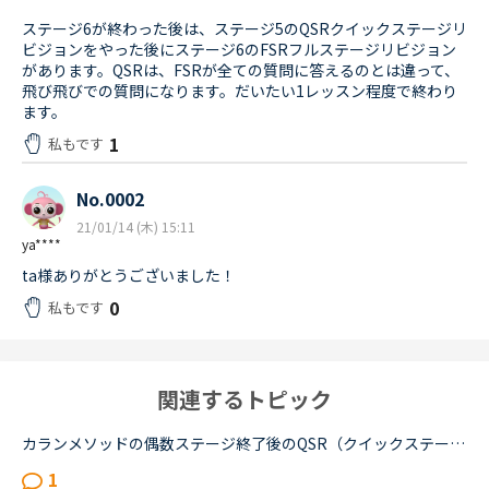
ステージ6が終わった後は、ステージ5のQSRクイックステージリ
ビジョンをやった後にステージ6のFSRフルステージリビジョン
があります。QSRは、FSRが全ての質問に答えるのとは違って、
飛び飛びでの質問になります。だいたい1レッスン程度で終わり
ます。
1
私もです
No.0002
21/01/14 (木) 15:11
ya****
ta様ありがとうございました！
0
私もです
関連するトピック
カランメソッドの偶数ステージ終了後のQSR（クイックステージリビジョン）について、お尋ねします。いま、ステージ６の終盤に来ていて、来週末ごろからFSRに入りそうです。ステージ５ではFSRも結構時間がかかった...
1