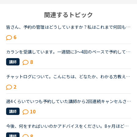
関連するトピック
皆さん、予約の管理はどうしていますか？私はこれまで何回も予約していたのを忘れてキャンセルになり、コインを無駄に使ってしまうことがあって、実は一昨日も予約時間が終わってから気が付く始末。いつも同じ時...
6
カランを受講しています。一週間に3～4回のペースで予約しています。復習ができなかったときはみなさんどうしているのか教えて下さい。予約を週明けにまとめて数日間しています。仕事の関係等で復習ができないと...
8
講師
チャットログについて。こんにちは、どなたか、わかる方教えていただけますか？ある教材のチャットログをピンポイントで出したいときにどうすればいいですか？何ヶ月前に受けたレッスンですが、復習したいとき。...
2
週4くらいでいつも予約していた講師から2回連続キャンセルされました。その先生はとても教えるのがうまいので評価もよく、ファンもついている感じですが、予約自体はほぼ私だけが一日一回いれている感じです。ご...
10
講師
今後、何をすればいいのかアドバイスをください。8ヶ月ほど前からネイティブキャンプを始めました。最初は本当に先生の言ってることが全然聞き取れず、何を言っていいかもわからない状況でのスタートでした。週30...
8
講師