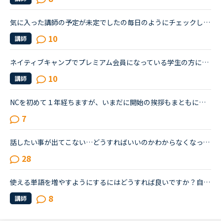
気に入った講師の予定が未定でしたの毎日のようにチェックしてましたが、ある時予定みましたらもういきなり、全部予約がいっぱいで取れない状況です。人気の講師はもうこんなにも争奪戦なのですか？それとも事前...
10
講師
ネイティブキャンプでプレミアム会員になっている学生の方に質問です。普段、どのくらいのペースでレッスンを受けられていますか？予約ですか、それとも今すぐですか？カランはされていますか？だとしたらカラン...
10
講師
NCを初めて１年経ちますが、いまだに開始の挨拶もまともにできません。I'm good.で終わらせて、「今日の予定は？」など急に振られた質問にうまく答えられず、レッスン中に講師に質問すらできません。NCはカランか...
7
話したい事が出てこない…どうすればいいのかわからなくなってしまいました。大人になってから英語を勉強し始め、早3年が経つ30代主婦です。オンライン英会話に緊張せず取り組め、簡単な挨拶はできるようになりま...
28
使える単語を増やすようにするにはどうすれば良いですか？自分はたまにフリートークでレッスンを受けるのですが、毎回結局同じトピックになってしまって、英語力が伸びているような気がしません。また語彙を増や...
8
講師