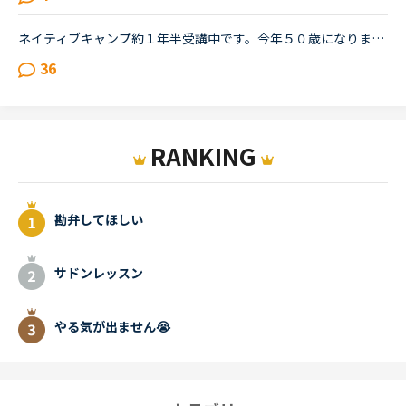
ネイティブキャンプ約１年半受講中です。今年５０歳になりました若い頃から英語を話せる事に憧れていましたが子育てや仕事に追われ始められずにいました。ある日、おっとりしたパートの同僚が突然来店した外国人...
36
RANKING
勘弁してほしい
サドンレッスン
やる気が出ません😭