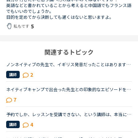
英語などと書かれていることから考えると中国語でもフランス語
でもいいのでしょうか。
目的を定めてから決断しても遅くはないと思いますよ。
5
私もです
関連するトピック
ノンネイティブの先生で、イギリス発音だったことはありますか？この間、アフリカ系の女性の先生の授業を受けました。私は比較的アメリカ英語を今までに習ってきているので発音も完璧ではないですが、アメリカ英...
2
講師
ネイティブキャンプで出会った先生との印象的なエピソードをシェアしませんか？私は最近、カメルーン人の先生のレッスンにハマっています。あるとき先生が「カメルーンやアフリカについて、日本人はどんな印象を...
7
予約でしか、レッスンを受講できない、という講師は、本当にいるのですか？また、その講師はフィリピン、アメリカ合衆国など、いろんな国にそれぞれ、予約でだけレッスンを受講できる、という講師がいるのですか...
4
講師