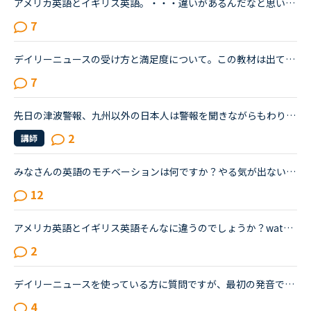
アメリカ英語とイギリス英語。・・・違いがあるんだなと思いながらも、「自分はアメリカ英語を学びたい！」「イギリス英語の方が正当だ！」などと意識したことはありませんでした。先日、セルビアの先生のレッス...
7
デイリーニュースの受け方と満足度について。この教材は出てくる単語をチェックして、オーディオを聞いて、質問に答えて、ディスカッションする。という流れで合ってますか？ みなさまはレッスンでオーディオを...
7
先日の津波警報、九州以外の日本人は警報を聞きながらもわりかし落ち着いていた人が多かったと思うのですが、外国人は相当怖かったらしく、夜中の2時までずっと窓を開けてバックパック抱えて震えていた、、、と言...
2
講師
みなさんの英語のモチベーションは何ですか？やる気が出ない時など、どうしていますか？私はアメリカに留学しています。英語を学びたくて頑張っています。でも3月26日、3ヵ月のロックダウンになりました。でもそ...
12
アメリカ英語とイギリス英語そんなに違うのでしょうか？water ,butter などの特定の単語の発音の違いは分かるのですが微妙な違いには気づけない初心者です。アメリカ英語を学びたくてネイティブオプションを付け...
2
デイリーニュースを使っている方に質問ですが、最初の発音でアメリカ音声とイギリス音声どっち使ってますか？フィリピン人の先生だと「アメリカ音声でいい？」と聞かれることが多いのでいつもアメリカ音声オンリ...
4