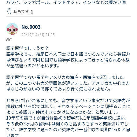
ハワイ、シンガポール、インドネシア、インドなどの暖かい国
1
私もです
No.0003
20/12/14 (月) 21:05
Ak*
語学留学でしょうか？
語学学校でも、結局日本人同士で日本語でつるんでいたら英語力
は伸びないので同じ国でも語学学校によってきっと得られる体験
が全然違うのだと思います。
語学留学でない留学をアメリカ東海岸・西海岸で2回しました
が、この二つでも大分雰囲気が違いました。アメリカの中心の方
はなじみがないので怖くてあまり行く気になれません。
どちらに行かれるにしても、留学するという事実だけで英語力が
格段に伸びる訳では無く、それをモチベーションに頑張ることに
よって英語力を伸ばすきっかけになるのかな、と思います。
10年前の話ですが自分は最初の留学前に1年間語学学校に通い、
その後の3ヶ月の留学中は聞くのも話すのもずっと英語漬けでし
たが、語学学校に通ったのが英語力が一番伸びた時期だったと思
います。