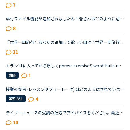
7
添付ファイル機能が追加されましたね！皆さんはどのように活用してみたいですか？追加できるファイルの拡張子は以下の通りです。jpg, jpeg, png, gif, pdf, xls, xlsx, txt, doc, docx, dotx, ppt, pptx, mp3, m4...
8
『世界一周旅行』あなたの追加して欲しい国は？世界一周旅行、たくさんの人がチャレンジしてますね！関連するトピックもたくさん立っています。もう既に全40ケ国制覇した人もいると思いますが、もし自分の好きな...
11
カラン11に入ってから新しくphrase exersiseやword-building exersise等が追加されましたが、皆さんはどう勉強されましたか？まず、phase exersiseは出てきたものを覚えるでいいとして、word-building exersiseを...
1
講師
授業の復習 (レッスンやフリートーク) はどのようにされていますか❓ 授業を録画、録音されている方はおられますか❓
4
学習方法
デイリーニュースの受講の仕方でアドバイスをください。最近デイリーニュースの初級が新しく追加されたことに気づきました。今までは難しいと思い手を出さなかったのですが、初級ならばとチャレンジしました。で...
10