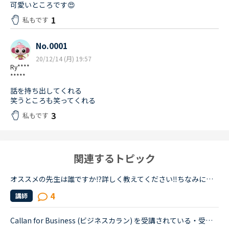
可愛いところです😍
1
私もです
No.0001
20/12/14 (月) 19:57
Ry****
*****
話を持ち出してくれる
笑うところも笑ってくれる
3
私もです
関連するトピック
オススメの先生は誰ですか⁉️詳しく教えてください‼️ちなみに僕はフィリピン🇵🇭🇵🇭の「マーク」先生です‼️
4
講師
Callan for Business (ビジネスカラン) を受講されている・受講されたことがある方にお知らせです。今ビジネスカランをずっと受講しているのですが、カランと違ってテキストにオーディオがついていないことが残念...