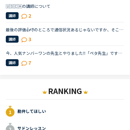
🇺🇸🇨🇦の講師について
2
講師
最後の評価👍👎のところで通信状況あるじゃないですか、そこでおそらく自分の電波が悪いと思われる時👎を押さない方が良いのでしょうか？よくわからず押してしまったのですが、レッスン保証申請して？みたいなこ...
3
講師
今、人気ナンバーワンの先生とやりました‼️「ペタ先生」です‼️いいですよ‼️
7
講師
RANKING
勘弁してほしい
サドンレッスン