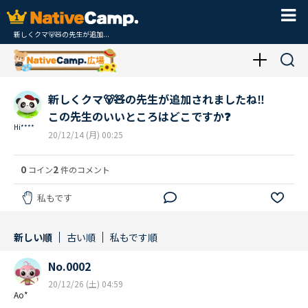
新しくクマ🐻🧸の先生が追加...
新しくクマ🐻🧸の先生が追加されましたね‼️
この先生のいいところはどこですか❓
Hi****
20/12/14 (月) 00:25
0
2
コイン
件のコメント
私もです
新しい順
古い順
私もです順
No.0002
20/12/26 (土) 04:59
Ao*