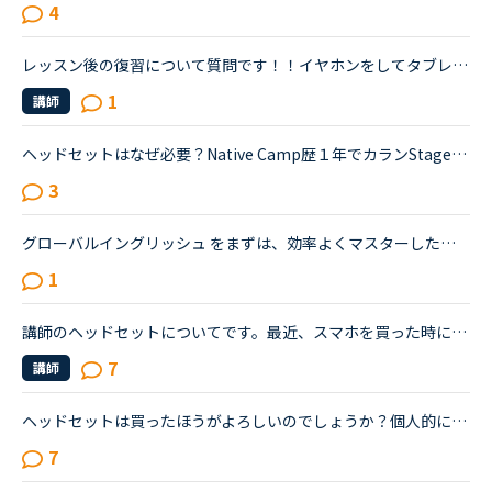
4
レッスン後の復習について質問です！！イヤホンをしてタブレットで受講してます。先生の声だけを録音したいのですが可能でしょうか？イヤホンなしで受講すると先生側のパソコンがキーーーンとなってしまい、イヤ...
1
講師
ヘッドセットはなぜ必要？Native Camp歴１年でカランStage7です。PCは最低限のものを購入したので、別売のマイク付きカメラとUSBスピーカーを利用しています。今日、初めてカランでヘッドセットをつけて欲しいと...
3
グローバルイングリッシュ をまずは、効率よくマスターしたいです。現実的には、ドラマ中で使われるようなネイティブで話す人よりも、グローバルイングリッシュ（英語を母国語としない人が喋る英語）が私の会社で...
1
講師のヘッドセットについてです。最近、スマホを買った時についてくるようなマイク付きのイヤホンを使っている講師によくあたります。お気に入り講師のレッスンがとりにくくなり初めての先生を受ける機会が増え...
7
講師
ヘッドセットは買ったほうがよろしいのでしょうか？個人的にイヤホンやヘッドセットは耳が気持ち悪くなるのでなるべくはしたくありませんヘッドセットを付けるとやはり講師の方々にとってより聞き取りやすいので...
7