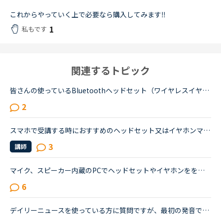
これからやっていく上で必要なら購入してみます‼︎
1
私もです
関連するトピック
皆さんの使っているBluetoothヘッドセット（ワイヤレスイヤホンマイク）を教えてください！最近、パソコンの挙動が怪しくなってきたため、Android版のアプリを使い始めました。すると、①スマホのマイク＆イヤホン...
2
スマホで受講する時におすすめのヘッドセット又はイヤホンマイクはありますか?初めまして。トライアル期間が終わり、今日から正式にNCに入会した者です。普段はノートパソコンで受講しているのですが、無線Wi-Fi...
3
講師
マイク、スピーカー内蔵のPCでヘッドセットやイヤホンをを使わずにレッスンを受けています。スピーキングテスト対策の教材はヘッドセット推奨となっていますが、なしでも受けられますか？他のレッスンもヘッドセ...
6
デイリーニュースを使っている方に質問ですが、最初の発音でアメリカ音声とイギリス音声どっち使ってますか？フィリピン人の先生だと「アメリカ音声でいい？」と聞かれることが多いのでいつもアメリカ音声オンリ...