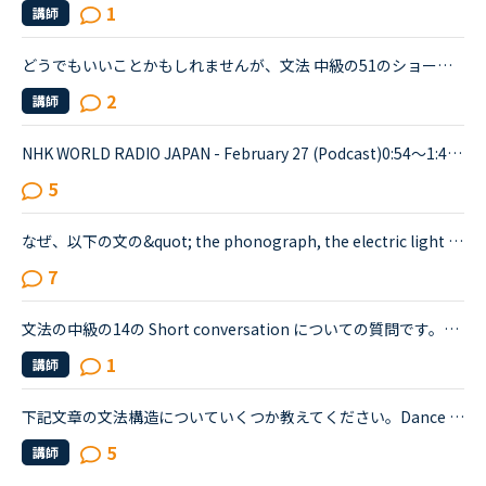
1
講師
どうでもいいことかもしれませんが、文法 中級の51のショートカンバセーションについて質問です。Daniel came back from Ben's house in the evening.Daniel “Ben asked me how you were doing. How was your day...
2
講師
NHK WORLD RADIO JAPAN - February 27 (Podcast)0:54～1:49The Japanese government is studying additional measures to prop up the tourist industry and smaller businesses hit hard by the spread of a ne...
5
なぜ、以下の文の&quot; the phonograph, the electric light bulb, alkaline storage batteries and the motion picture camera&quot;の中の&quot;alkaline storage batteries&quot;だけが、theのつかない複数で...
7
文法の中級の14の Short conversation についての質問です。Layla and David are having a conversation about the incident.David : Have you heard about the incident that happened the other night?Layla : ...
1
講師
下記文章の文法構造についていくつか教えてください。Dance might hold some of the answers. ①That is not to suggest everyone should dance their way to work, ②however healthy and happy it might make us,...
5
講師