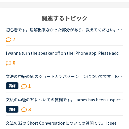
関連するトピック
初心者です。理解出来なかった部分があり、教えてください。James is asking Charlotte about Gabriella's birthday party. James When was Gabriella's birthday?Charlotte It was last weekend.James How was t...
7
I wanna turn the speaker off on the iPhone app. Please add a function to kill the speaker on the app.Very loud voice of tutors is coming from the speaker while tutors can not be hearing voice of us...
0
文法の中級の50のショートカンバセーションについてです。Benjamin's son called him at his law firm while he was busy having a meeting. Benjamin &quot;What did my son say?&quot; Secretary &quot;He sai...
1
講師
文法の中級の39についての質問です。James has been suspicious about Andrew's strange behavior lately.James「 Frankly, I don't know why you are still going to that farm. You were only going there for ...
3
講師
文法の32の Short Conversationについての質問です。 It seems like Daniel and Olivia are distracted by the street noises this evening.Olivia What's the matter? You are thinking about something, aren't...