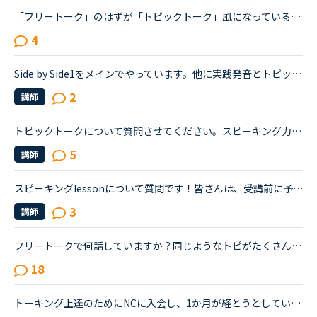
「フリートーク」のはずが「トピックトーク」風になっているレッスン最近感じるのですが、フリートークをトピックトークのような内容で推し進める講師が多いと感じます。(自分が今まで気がつかなかったからであっ...
4
Side by Side1をメインでやっています。他に実践発音とトピックトーク、異文化コミュニケーションをほんの少しやりました。トピックトークの先生に関係する内容として文法初級の1つの単元をオススメされたので受...
2
講師
トピックトークについて質問させてください。スピーキング力向上の為に、最近トピックトークを数回受けてみました。最初のwarm-up1分間で思いつく単語を言ってみましょう。のやり方が合っているのか分かりません...
5
講師
スピーキングlessonについて質問です！皆さんは、受講前に予習しますか？予習した場合、書いたメモなどを見ながらレッスンを受けるのはどう思いますか？メモを見ないでは、自信を持って答えられないのですが…自分...
3
講師
フリートークで何話していますか？同じようなトピがたくさんあるのは承知していますが、だんだん何を話して良いのか分からなくなってきたので質問させてください。いろいろ自分で試したり、ここのトピックをみた...
18
トーキング上達のためにNCに入会し、1か月が経とうとしているのですが、時々講師の方に「あなたにはこのレベル？は簡単すぎる。もう少し長い文章を話せるようなレッスンを受けて見た方がいい」というような旨の声...