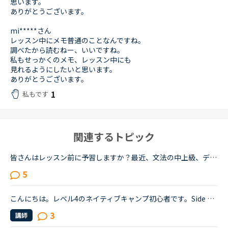
思います。
ありがとうございます。
mi*****さん
レッスン中にメモ普通のことなんですね。
調べたから読むねー、いいですね。
私もせっかくのメモ、レッスン中にも
見れるようにしたいと思います。
ありがとうございます。
1
私もです
関連するトピック
皆さんはレッスン前に予習しますか？最近、文法の中上級、デイリーニュース、ディスカッション等を受けていますがだんだん内容が難しくなってきて予習がないと不安でレッスンが受けられません。というか予習して...
5
こんにちは。レベル4のネイティブキャンプ初心者です。Side by Side1を受講していて実践発音を数回異文化コミュニケーションのハロウィンを1度今まで受講しました。マンスリースピーキングテストの絵を見て話をす...
3
講師