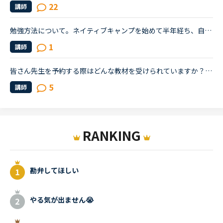
22
講師
勉強方法について。ネイティブキャンプを始めて半年経ち、自分の話しやすい話題やある程度必要とされる会話は出来るようになりました。日本人講師を含め数人の先生からは君のスキルはgood enough、じゅうぶんコミ...
1
講師
皆さん先生を予約する際はどんな教材を受けられていますか？トピックトークやスピーキング、5分間ディスカッションなど実践的なレッスンを受ける際に予約されている方が多いのでしょうか。私はスピーキングを受け...
5
講師
RANKING
勘弁してほしい
やる気が出ません😭