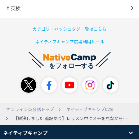
# 英検
カテゴリ・ハッシュタグ一覧はこちら
ネイティブキャンプ広場利用ルール
オンライン英会話トップ
ネイティブキャンプ広場
【解決しました 追記あり】レッスン中にメモを見ながら受けるのって？ 異文化コミュニケーションやトピックトークを 受ける際に予習したメモや前回のレッスンメモ（同じ内容を受ける場合）を見ることって どう思いますか？ メモは紙で受講はスマホアプリです。 メモを見てレッスンを受けたことがなく、 皆さんどうされているかなあと。 真っ白になって言いたいこと言えなくなりそうで。 異文化コミュニケーションとトピックトーク、 どちらも日本人の先生で一度ずつ受講したことが あるのですが今後他の国の先生の今すぐレッスンでも 受けたくて。 あと異文化コミュニケーションで フィリピンのハロウィンはどんな感じですかとか 聞くのは大丈夫なのでしょうか。 英語が聞き取れるかって問題はありますが・・・。 わかる部分だけのご回答でかまいません。 よろしくお願いします。 【追記】 メモ見ることできました。 また異文化コミュニケーションをフィリピンの先生で 受けたのですが 先生のほうから先生に質問あるか聞いていただけたので フィリピンのハロウィンについて質問したら 聞き方もチャットボックスに書いていただけました。 What do you do during Halloween in the Philippines? 私の英語力聞き取れたのは 一部でしたが良かったです。
ネイティブキャンプ