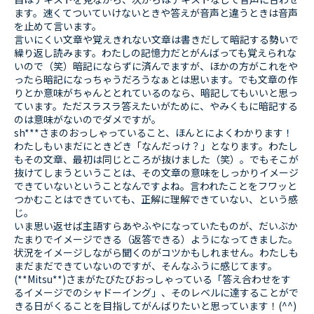
ます。速くてついていけないときや答えが音声と違うときは音声
を止めて言います。
言いにくい文章や覚えきれない文章は書きだして暗記する勢いで
繰り返し読みます。わたしの記憶力だとがんばっても覚えられな
いので（笑）暗記にならずに済んでますが、ほかの方がこれをや
ったら暗記になっちゃうだろうなぁとは思います。でも文章の作
りとか意味がちゃんととれているのなら、暗記してもいいと思っ
ています。ただスラスラ答えたいがために、やみくもに暗記する
のは意味がないのでダメですが。
sh***さまのおっしゃっていること、ほんとによくわかります！
わたしもいまだにときどき「なんだっけ？」となります。わたし
もその文章、最初は同じところが抜けました（笑）。でもそこが
抜けてしまうということは、その文章の意味をしっかりイメージ
できていないということなんですよね。言われたことをフワッと
つかむことはできていても、正解に理解できていない、という感
じ。
いま思い返せば主語すらあやふやになっていたものが、だいぶか
たまりでイメージできる（返答できる）ようになってきました。
状況をイメージしながら聞くのがコツかもしれません。わたしも
まだまだできていないのですが、そんなふうに感じてます。
(**Mitsu**)さまがたびたびおっしゃっている「答え合わせをす
るイメージでのシャドーイング」、そのレベルに達することがで
きる日がくることを目指してがんばりたいと思っています！(^^)