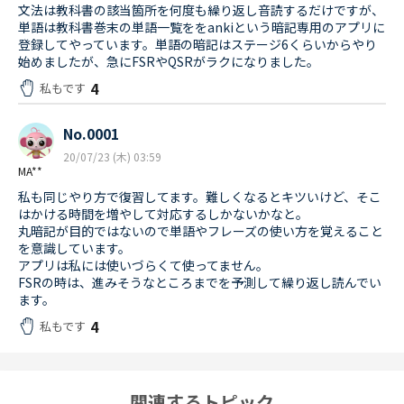
文法は教科書の該当箇所を何度も繰り返し音読するだけですが、
単語は教科書巻末の単語一覧ををankiという暗記専用のアプリに
登録してやっています。単語の暗記はステージ6くらいからやり
始めましたが、急にFSRやQSRがラクになりました。
4
私もです
No.0001
20/07/23 (木) 03:59
MA**
私も同じやり方で復習してます。難しくなるとキツいけど、そこ
はかける時間を増やして対応するしかないかなと。
丸暗記が目的ではないので単語やフレーズの使い方を覚えること
を意識しています。
アプリは私には使いづらくて使ってません。
FSRの時は、進みそうなところまでを予測して繰り返し読んでい
ます。
4
私もです
関連するトピック