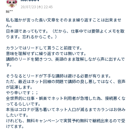
20/07/23 (木) 22:45
Mi**
私も誰かが言った長い文章をそのまま繰り返すことは出来ませ
ん。
日本語であってもです。（だから、仕事中では要領よくメモを取
ります。忘れるからこそ。）
カランではリードして貰うこと前提です。
意味を理解せずに繰り返すのでは無いです。
講師のリードを聞きつつ、英語のまま理解しながら声に出すんで
す。
そうなるとリードが下手な講師は避ける必要が有ります。
ただ、最近はネット回線の問題で講師の良し悪しではなく、音声
が延滞します。
やり辛いです；；
全世界的に仕事・娯楽でネット利用者が急増した為、接続悪くな
ってるらしいです。
本当はコロナが落ち着いてネット人口が減るまでカランはお休み
したいです。
けれども、無料キャンペーンで実質予約無料で継続出来るので受
けてます。