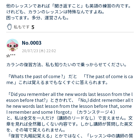
他のレッスンであれば「聞き返すこと」も英語の練習の内です。
けれども、カランのレッスンは特殊なんですよね。
困ってます。多分、運営さんも。
5
私もです
No.0003
20/07/23 (木) 22:02
sh***
カランの復習方法、私も知りたいので乗っからせてください。
「Whats the past of come ?」 だと 「The past of come is ca
me.」これは覚えるまでもなくすぐに答えられます。
「Did you remember all the new words last lesson from the l
esson before that?」ときかれて、「No,I didnt remember all t
he new words last lesson from the lesson before that, some
I remember and some I forgot」（カランステージ４）
と、私は全文を一人だけ（講師のリードなし）で言えません。文
章を見れば全然難しくない内容です。しかし講師が質問した英文
を、その場で覚えられません。
「復習で丸暗記覚える」とかではなく、「レッスン中の講師の質