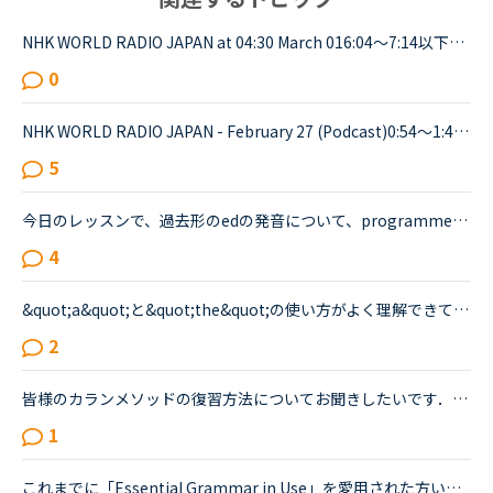
NHK WORLD RADIO JAPAN at 04:30 March 016:04～7:14以下が音声をディクテーションしたものでしたが、音源が削除されてしまったので、このトピック自体をスルーしてください。An international research team of ...
0
NHK WORLD RADIO JAPAN - February 27 (Podcast)0:54～1:49The Japanese government is studying additional measures to prop up the tourist industry and smaller businesses hit hard by the spread of a ne...
5
今日のレッスンで、過去形のedの発音について、programmedやbeamedのようにmのあとにedが続く場合は、最後の部分は（ｂ）のように発音すると先生が説明し、programmed(b)とチャットボックスに書き入れ、プログラ...
4
&quot;a&quot;と&quot;the&quot;の使い方がよく理解できていないので、どなたか教えてください。カラン９です770 The difference between &quot;excuse&quot;(v) and &quot;excuse&quot;(n) is that &quot;excus...
2
皆様のカランメソッドの復習方法についてお聞きしたいです．私は1か月ほど前からカランメソッドを開始しました．現在ステージ2の中盤です．私の復習方法はレッスン終了後にそのレッスンでやった部分の音読をしま...
1
これまでに「Essential Grammar in Use」を愛用された方いますか？私事ですが、文法のやり直しをしたくて、「Essential Grammar in Use」を買いました。青い方の「English Grammar in Use」と迷ったのですが、ま...