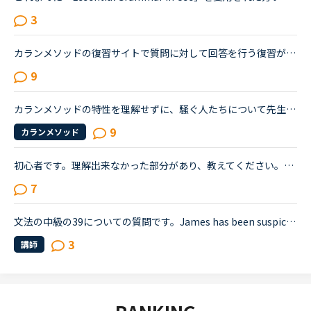
3
カランメソッドの復習サイトで質問に対して回答を行う復習があります。リテンションを鍛えるために、文字を見ないで聞き取ったことに回答（＋録音）しています。この中で、単語も文法もすべてわかるのですが、文...
9
カランメソッドの特性を理解せずに、騒ぐ人たちについて先生方のレビューを見ていると、カランの進め方について苦言を呈しているレビューが目立つように思いました。これについて、個人的には「それは、生徒の方...
9
カランメソッド
初心者です。理解出来なかった部分があり、教えてください。James is asking Charlotte about Gabriella's birthday party. James When was Gabriella's birthday?Charlotte It was last weekend.James How was t...
7
文法の中級の39についての質問です。James has been suspicious about Andrew's strange behavior lately.James「 Frankly, I don't know why you are still going to that farm. You were only going there for ...
3
講師