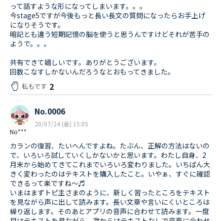
って話すような形になってしまいます。。。
今stage5ですが今後もっと長い長文の質問になったらお手上げ
になりそうです。
暗記とも違う短期記憶の脳を使うと思うんですけどそれが苦手の
ようで。。。
共有できて嬉しいです。ありがとうございます。
回数こなすしかないんだろうなとおもってきました。
2
私もです
No.0006
20/07/24 (金) 15:05
No***
カランの復習、たいへんですよね。たぶん、正解の方法はないの
で、いろいろ試していくしかないかと思います。わたし自身、2
月末から始めてきてこれまでいろいろ変わりました。いちばん大
きく変わったのはテキストを購入したこと。いやぁ、すぐに確認
できるって楽ですね〜♬
いまはまずトピ主さまのように、新しく習ったところをテキスト
を見ながら声に出して読みます。長い文章や言いにくいところは
繰り返します。そのあとアプリの音声に合わせて読みます。一度
目はテキストを見ながら、次からはテキストなしで音声に合わせ