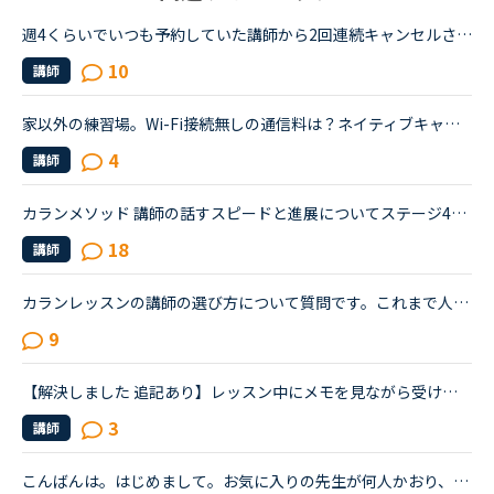
週4くらいでいつも予約していた講師から2回連続キャンセルされました。その先生はとても教えるのがうまいので評価もよく、ファンもついている感じですが、予約自体はほぼ私だけが一日一回いれている感じです。ご...
10
講師
家以外の練習場。Wi-Fi接続無しの通信料は？ネイティブキャンプ始めて1週間くらい、英語も初心者です。最近、家のWi-Fiの接続が悪くなってしまった為、なかなかネイティブキャンプをやるのが億劫になってしまいま...
4
講師
カランメソッド 講師の話すスピードと進展についてステージ4を受講中です。代替講師の話すスピードが余りに早すぎて、やる気がポッキリ折れてしまいました 笑Daily revisionもNew workの説明も含めて超高速で質問...
18
講師
カランレッスンの講師の選び方について質問です。これまで人気講師予約無料キャンペーン等で様々な講師の方のレッスンを受講してきましたが、そろそろキャンペーン以外で普段予約して受講する講師を何人かに絞っ...
9
【解決しました 追記あり】レッスン中にメモを見ながら受けるのって？異文化コミュニケーションやトピックトークを受ける際に予習したメモや前回のレッスンメモ（同じ内容を受ける場合）を見ることってどう思いま...
3
講師
こんばんは。はじめまして。お気に入りの先生が何人かおり、たまに予約をしています。先日ある先生の予約をしていたのですが、4日前くらいに突然キャンセルされてしまいました。改めて違う日に予約したいな、と思...