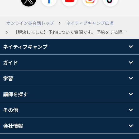
オンライン英会話トップ
ネイティブキャンプ広場
【解決しました】予約について質問です。 予約をする際に教材も指定しますが レッスン時間までに変更された方いらっしゃいますか？ 迷惑なのかなあと無料キャンペーン中ですが 昨日たまたま空いてた30分後くらいのレッスン予約を したのみです。 変更と言ってもSide by Side のページ数を 変更するって感じです。 よろしくお願いします。
ネイティブキャンプ
ガイド
学習
講師を探す
その他
会社情報