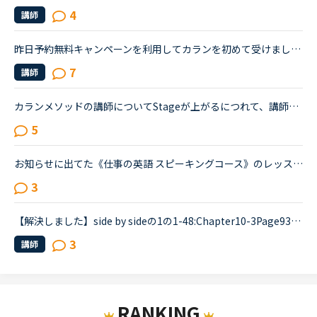
4
講師
昨日予約無料キャンペーンを利用してカランを初めて受けました！カランはお金がかかるから…と悩んでいたんですが毎回予約無料キャンペーンを利用すれば追加料金なしで受ける事が出来ますよね。日曜日しかレッスン...
7
講師
カランメソッドの講師についてStageが上がるにつれて、講師のキャンセル率が高くなると感じている方はいらっしゃいますか？というのも、最近カラン予約を立て続けにキャンセルされ、運良く代替の先生が割り当てら...
5
お知らせに出てた《仕事の英語 スピーキングコース》のレッスンをやってみた方いらっしゃいますか？仕事の際に、英語でプレゼンすることが多くなることをきっかけにビジネス英会話をもっと勉強しなきゃと焦ってた...
3
【解決しました】side by sideの1の1-48:Chapter10-3Page93のリスニングパートについて。what's the answerの8、この93ページの1番最後の問題についてです。前回レッスンでどうしても聞き取れず時間切れになって...
3
講師
RANKING