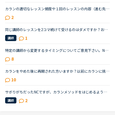
カランの適切なレッスン頻度や１回のレッスンの内容（進む先生か、細かく直す先生か）につきまして現在、1日に３レッスンか４レッスン、毎日受けています。記憶が定着するために何回も同じものが出て来るようにな...
2
同じ講師のレッスンを2コマ続けて受けるのはダメですか？お気に入りの講師とのレッスン終了後、続けてレッスンしようと思っているときに、またその講師が今すぐオッケーになっている場合に続けて受講しても構わな...
1
講師
特定の講師から変更するタイミングについてご意見下さい。NC歴2か月、カランをやっておりSTAGE１から始めた超初心者です。現在はSTAGE2が終了するところです。レベルチェック時の講師が高速カランでしたが、２回...
8
カランをやめた後に再開された方いますか？以前にカランに挑戦しましたが、３〜４回やめています。ステージはたぶん５。復習に時間がかかるので、レッスンスケジュールがタイトになり諦めてしまいました。あと子...
10
サボりがちだったNCですが、カランメソッドをはじめるようになりほぼ毎日やるようになりました。毎日2レッスンカランが理想だとは思うのですが、今のところ1レッスンのみです。昔他社でカランを少しやっていた時...
2
講師