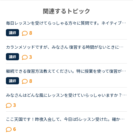
関連するトピック
毎日レッスンを受けてらっしゃる方々に質問です。ネイティブキャンプから英会話勉強を始めた方で、毎日受講してらっしゃる方に質問です。続けて1年経ってどうですか？2年目の方はどんな風に上達されてますか？3年...
8
講師
カランメソッドですが、みなさん 復習する時間がないときにも 受けたりしますか？やはり必ず復習してからレッスンを受けた方がいいのか、復習が不十分でも毎日受けた方がいいのか…悩んでいます。毎日受けると、英...
3
講師
継続できる復習方法教えてください。特に授業を使って復習ができたら助かります。(同じ授業を何度もとる系の)もう何年もNCをやってますが伸びをいまいち感じません。今は復習はカランしかしていません。ノートを...
8
講師
みなさんはどんな風にレッスンを受けていらっしゃいますか？今は、フリートークを主に受けていて、たまにデイリーニュースを受けています。「コース・教材診断」を受けると、「カラン」とかになるのですが、お金...
3
ここ天国です！昨夜入会して、今日は5レッスン受けた。確かに同じ講師を取ろうとすると大変そうですが、誰でもOKなら何回も受けて、もう会話し放題じゃないですか！定額で、レッスン受け放題の所があるなんて、夢...
6