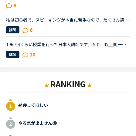
8
私は初心者で、スピーキングが本当に苦手なので、たくさん講師と話す練習がしたいのですが、教材で進めていくものだと、テキストを読むことが中心になってしまうので、フリートークがいいのかなと思っていますが...
6
講師
1960回くらい授業を行った日本人講師です。５０回以上同一生徒とフリートークをすると、もうネタ切れが明らかになることがあり、どうしようもないくらいしょうもない話をしてしまうことがあります。なので、ネタ...
10
講師
RANKING
勘弁してほしい
やる気が出ません😭