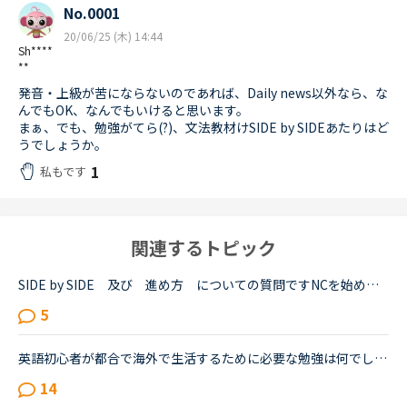
No.0001
20/06/25 (木) 14:44
Sh****
**
発音・上級が苦にならないのであれば、Daily news以外なら、な
んでもOK、なんでもいけると思います。
まぁ、でも、勉強がてら(?)、文法教材けSIDE by SIDEあたりはど
うでしょうか。
1
私もです
関連するトピック
SIDE by SIDE 及び 進め方 についての質問ですNCを始めて３週間ほど経過した者ですレベルは超初心者です レッスン最初の軽い挨拶と、”夕飯何食べたの？”くらいの軽いジョブは慣れました状況：文法入門～初級...
5
英語初心者が都合で海外で生活するために必要な勉強は何でしょうか？恥ずかしながら、20年ほど英語からは遠ざかってきました。ほぼしゃべれません。現在カランSTAGE1から始めSTAGE3に入ったところです。こちらは...
14