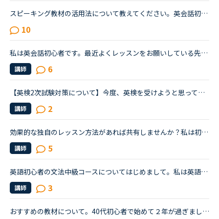
スピーキング教材の活用法について教えてください。英会話初心者です。自己紹介・今日何してた？の問いかけに何とか答えられる程度でリスニング・スピーキング共にまだまだ…というレベルです。海外旅行が好きなの...
10
私は英会話初心者です。最近よくレッスンをお願いしている先生が実は中上級者向けだと知りました。紹介欄をよく読まず、対応教材だけで絞り込んだ為に選んでしまいました。とても良い先生で、毎日でも受けたいく...
6
講師
【英検2次試験対策について】今度、英検を受けようと思っています。この休みの機会に2次試験の勉強もしたいと思い、NCに入会したばかりのNC初心者です。英検の2次試験対策のコースがあると思うのですがそれとは別...
2
講師
効果的な独自のレッスン方法があれば共有しませんか？私は初学者で、なかなか実践できる英語が身につかないことにジレンマを感じてから、下記の方法でレッスンを進めるようにしています。それからは、着実に身に...
5
講師
英語初心者の文法中級コースについてはじめまして。私は英語初心者で高校生時代に授業で勉強したくらいのスキルです。少しでも英語スキルを高めたいと思いNCのカウンセラーの方に勉強法を相談したところ文法の初...
3
講師
おすすめの教材について。40代初心者で始めて２年が過ぎました。途切れ途切れで受講しながらも、文法初級が終わり、中級に入ります。二年前は一言も話せませんでしたが、フリートークでどうにかゆっくりとですが...