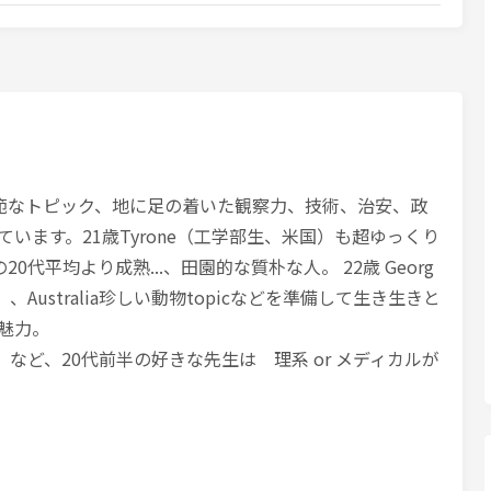
米国)は広範なトピック、地に足の着いた観察力、技術、治安、政
います。21歳Tyrone（工学部生、米国）も超ゆっくり
0代平均より成熟...、田園的な質朴な人。 22歳 Georg
教職）、Australia珍しい動物topicなどを準備して生き生きと
が魅力。
）など、20代前半の好きな先生は 理系 or メディカルが