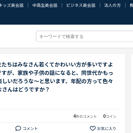
キッズ英会話
中高生英会話
ビジネス英会話
法人の方
生たちはみなさん若くてかわいい方が多いですよ
ですが、家族や子供の話になると、同世代かもっ
楽しいだろうな～と思います。年配の方って色々
なさんはどうですか？
4
0
件のコメント
コイン
コメント
お気に入り