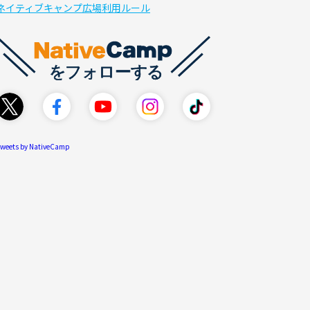
ネイティブキャンプ広場利用ルール
weets by NativeCamp