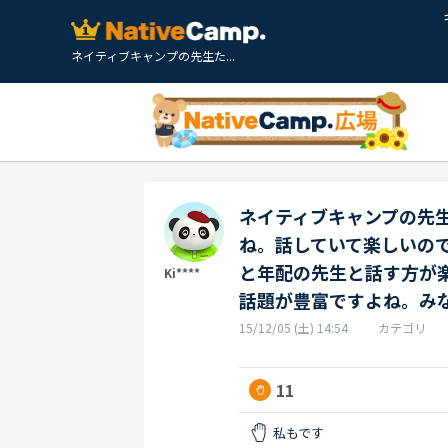
ネイティブキャンプの先生た...
ネイティブキャンプの先
ね。話していて楽しいの
と年配の先生と話す方が
Ki****
話題が豊富ですよね。み
15/12/05 (土) 14:54
カテゴリ
11
私もです