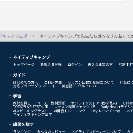
ブキャンプ広場
ネイティブキャンプの先生たちはみなさん若くてかわいい方が多いですよね。話していて楽しいのですが、家族や子供の話になると、同世代か
ネイティブキャンプ
トップページ
新規会員登録
ログイン
再入会希望の方
FOR TU
ガイド
はじめての方へ
ご利用方法
レッスン回数無制限について
料金に
対応ブラウザダウンロード
英会話アプリについて
学習
教材を見る
コース・教材診断
オンラインストア (教材購入)
Call
TOEIC®L&R TEST対策
レッスン環境チェック
Daily News (デ
AIスピーキングテスト
AI発音トレーニング
Hey! Native Camp
ネ
ネイティブキャンプ留学
講師を探す
ランキング
みんなのレビュー
ネイティブスピーカーについて
カ