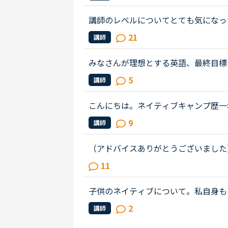
キルはgood enough、じゅうぶんコミ.
講師のレベルについてとても気になっ
文法と発音の基礎から始めてきたおか
21
講師
いることもほぼ理解できるようにな...
みなさんが理想とする英語、最終目標
れの)英語ですか？私は、アメリカア
5
講師
ぼんやり考えていたのですが、最...
こんにちは。ネイティブキャンプ歴一
得意でネイティブキャンプと英語塾に
9
講師
れ、かなり高レベルな教材(今はローマ.
（アドバイスありがとうございました
フリートークを選んで、先生たちと好
11
んどの先生は子供が間違えた言い方...
子供のネイティブについて。私自身も
ですが子供にもネイティブキャンプを
2
講師
ずハローとマイネームイズくらいし...