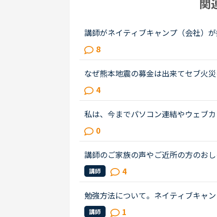
関
講師がネイティブキャンプ（会社）が
ャンプに入会してから５ケ月の間お世
8
ャンプはこれまで働いたESL（第二言..
なぜ熊本地震の募金は出来てセブ火災
トピックで <a href="https://nativecamp
4
ank">https://nativecamp.net/us
href="http://www.sunstar.com.ph/ce
私は、今までパソコン連結やウェブカ
m.ph/cebu/loca...</a>
も、ネイティブキャンプの方々から、
0
ん。買ったばかりのウェブカメラ故...
講師のご家族の声やご近所の方のおし
族やお友達が同じくネイティブキャン
4
講師
中できないことが多々あります。オ...
勉強方法について。ネイティブキャン
度必要とされる会話は出来るようにな
1
講師