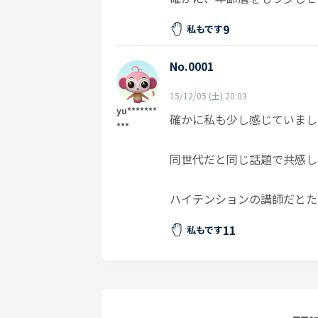
9
私もです
No.0001
15/12/05 (土) 20:03
yu*******
確かに私も少し感じていまし
***
同世代だと同じ話題で共感し
ハイテンションの講師だとた
11
私もです