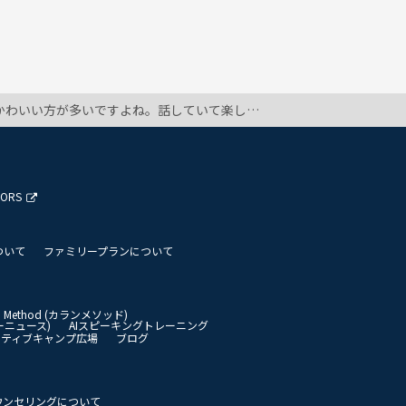
もっと年配の先生と話す方が楽しいだろうな～と思います。年配の方って色々話題が豊富ですよね。みなさんはどうですか？
TORS
ついて
ファミリープランについて
an Method (カランメソッド)
イリーニュース)
AIスピーキングトレーニング
イティブキャンプ広場
ブログ
ウンセリングについて