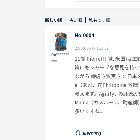
新しい順
古い順
私もです順
No.0004
23/09/05 (火) 16:59
Ra*******
21歳 Pierre(IT職, 
***
策にもシャープな意見を持って
ながら 謙虚さ質実さで 日本の2
e（豪州、在Philippine 
教えます。Agility、疾走感
Mama（カメルーン、助産師
多いですね...
0
私もです