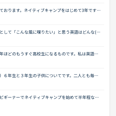
..
ております。ネイティブキャンプをはじめて3年です。
げで、段々と言いたいことを表現でき、先生の話して
として「こんな風に喋りたい」と思う英語はどんな(だ
クセントとイギリスRPの中間くらいの英語がよいな、と
年ほどのもうすぐ高校生になるものです。私は英語が
通っています。しかしその塾では大量の宿題が出さ
..
）６年生と３年生の子供についてです。二人とも毎日
きなように話しています。でもフリートークだとほと
ビギーナーでネイティブキャンプを始めて半年程なの
始めさせたいと思います。子供は4歳ですが英語は話せ