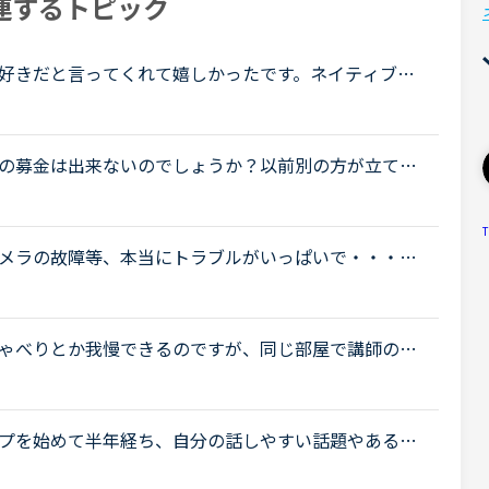
連するトピック
好きだと言ってくれて嬉しかったです。ネイティブキ
話になっている大好きな講師が言うにはネイティブキ
.
の募金は出来ないのでしょうか？以前別の方が立てた
.net/user/message-board/detail/842" target="_bl
er/message-board/detail/842</a> セブの火災について <a
T
bu/loca..." target="_blank">http://www.sunstar.co
メラの故障等、本当にトラブルがいっぱいで・・・で
たった一度も気分の悪い対応を受けたことがありませ
ゃべりとか我慢できるのですが、同じ部屋で講師の家
プでレッスンをしている声が大きくて、レッスンに集
プを始めて半年経ち、自分の話しやすい話題やある程
りました。日本人講師を含め数人の先生からは君のス