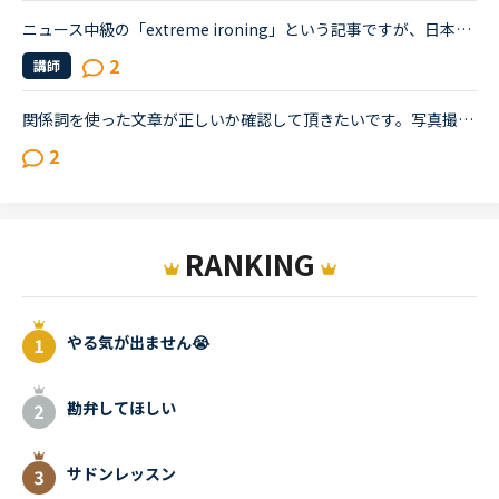
ニュース中級の「extreme ironing」という記事ですが、日本語で読んでも訳のわからない記事で、これでは聞き取れないなと思いました。A Brit once came home and found a pile of ironing. He decided to make th...
2
講師
関係詞を使った文章が正しいか確認して頂きたいです。写真撮影が禁止されている場所で写真を撮っている人もいる。Some people take pictures at the place where taking pictures is prohibited. Some people tak...
2
RANKING
やる気が出ません😭
勘弁してほしい
サドンレッスン