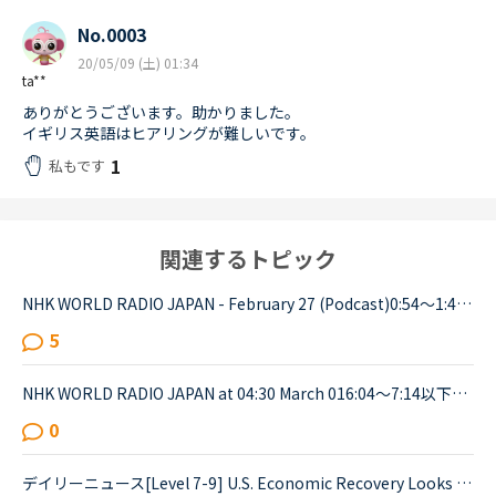
No.0003
20/05/09 (土) 01:34
ta**
ありがとうございます。助かりました。
イギリス英語はヒアリングが難しいです。
1
私もです
関連するトピック
NHK WORLD RADIO JAPAN - February 27 (Podcast)0:54～1:49The Japanese government is studying additional measures to prop up the tourist industry and smaller businesses hit hard by the spread of a ne...
5
NHK WORLD RADIO JAPAN at 04:30 March 016:04～7:14以下が音声をディクテーションしたものでしたが、音源が削除されてしまったので、このトピック自体をスルーしてください。An international research team of ...
0
デイリーニュース[Level 7-9] U.S. Economic Recovery Looks Bleakの1つの文が訳せません。教えていただけると嬉しいです。Economists are downgrading their expectations for the strength of the economic rec...