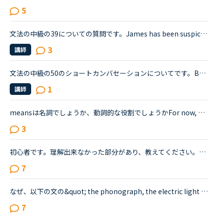
5
文法の中級の39についての質問です。James has been suspicious about Andrew's strange behavior lately.James「 Frankly, I don't know why you are still going to that farm. You were only going there for ...
3
講師
文法の中級の50のショートカンバセーションについてです。Benjamin's son called him at his law firm while he was busy having a meeting. Benjamin &quot;What did my son say?&quot; Secretary &quot;He sai...
1
講師
meansは名詞でしょうか、動詞的な役割でしょうかFor now, a plastic screw top means the prototype can be used on existing production lines, and a plant-based coating is planned because the paper cannot...
3
初心者です。理解出来なかった部分があり、教えてください。James is asking Charlotte about Gabriella's birthday party. James When was Gabriella's birthday?Charlotte It was last weekend.James How was t...
7
なぜ、以下の文の&quot; the phonograph, the electric light bulb, alkaline storage batteries and the motion picture camera&quot;の中の&quot;alkaline storage batteries&quot;だけが、theのつかない複数で...
7