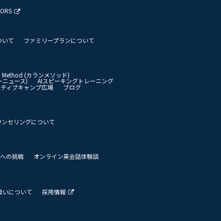
TORS
ついて
ファミリープランについて
an Method (カランメソッド)
イリーニュース)
AIスピーキングトレーニング
イティブキャンプ広場
ブログ
ウンセリングについて
 世界への挑戦
オンライン英会話体験談
扱いについて
採用情報