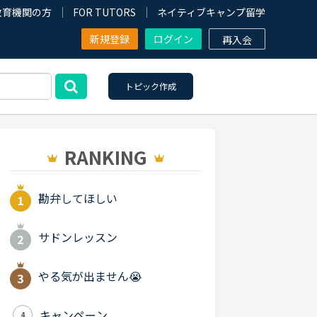
教育機関の方
FOR TUTORS
ネイティブキャンプ留学
新規登録
ログイン
再入会
トピック作成
RANKING
勘弁してほしい
サドンレッスン
やる気が出ません😭
キャンペーン
4