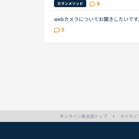
カランの進め方について苦言を呈して
9
カランメソッド
て、個人的には「それは、生徒の方...
webカメラについてお聞きしたいで
デスクトップPCの時もあります。we
5
（メーカー等すみません今不明なのです.
ネイティ
オンライン英会話トップ