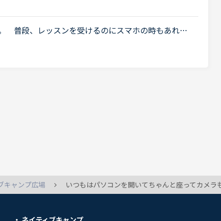
いるレビューが目立つように思いました。これについ
す。 普段、レッスンを受けるのにスマホの時もあれば
bカメラは家電量販店で買った5000円位のものです。
..
ブキャンプ広場
いつもはパソコンを開いてちゃんと座ってカメラもつけてレッスンを受けているのですが、寝る前にベッドの中でカメラをオフにしてスマホ
ネイティブキャンプ