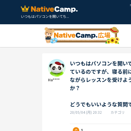
いつもはパソコンを開いてち...
いつもはパソコンを開い
ているのですが、寝る前
ながらレッスンを受けよ
Ha****
か？
どうでもいいような質問
20/05/04 (月) 20:32
カテゴリ
1