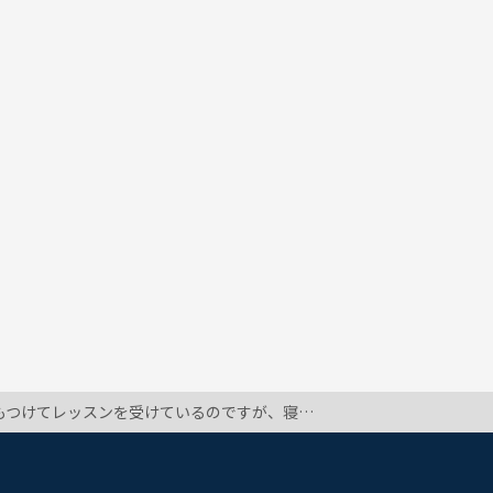
で寝ながらレッスンを受けようと思うのですが、講師に対して失礼でしょうか？ どうでもいいような質問ですみません。