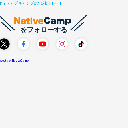
ネイティブキャンプ広場利用ルール
weets by NativeCamp