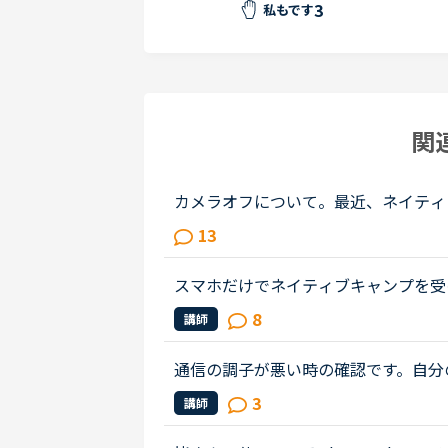
3
私もです
関
カメラオフについて。最近、ネイティ
は、家に居ながらにして受けられる、
13
めました、数回受けたところです。私..
スマホだけでネイティブキャンプを受
方が良いのでしょうか？ノートパソコン
8
講師
ごく遅くてパソコンで受けるのは無...
通信の調子が悪い時の確認です。自分
から自分が消えますが、講師の画面の
3
講師
分がオフにすると自分は講師を見れ...