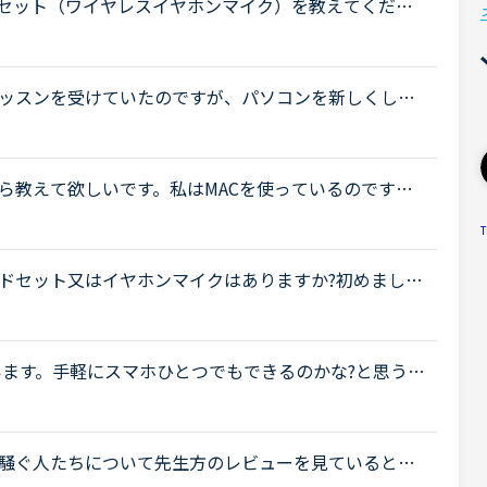
ヘッドセット（ワイヤレスイヤホンマイク）を教えてくださ
てきたため、Android版のアプリを使い始めまし
...
ッスンを受けていたのですが、パソコンを新しくした
ソコンでも受講し始めました。ただ、操作や画面に慣
ら教えて欲しいです。私はMACを使っているのです
C内蔵のカメラではなく、外付けのロジクールのカメラを
T
...
ドセット又はイヤホンマイクはありますか?初めまし
ら正式にNCに入会した者です。普段はノートパソコン
.
います。手軽にスマホひとつでもできるのかな?と思うの
ちなので、画面が小さいと余計に不安です。意外と声
騒ぐ人たちについて先生方のレビューを見ていると、