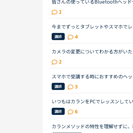
皆さんの使っているBluetooth
い！最近、パソコンの挙動が怪しくなっ
2
た。すると、①スマホのマイク＆イヤホン
今までずっとタブレットやスマホでレ
ことにより、カメラもついたので、パ
4
講師
れていないこともあり、なかなか使...
カメラの変更についてわかる方がいた
が、普段仕事でWEB会議の時もMA
2
使っています。理由は下記の２点です。・
スマホで受講する時におすすめのヘッ
て。トライアル期間が終わり、今日か
3
講師
で受講しているのですが、無線Wi-Fi..
いつもはカランをPCでレッスンして
ですが、ただでさえ緊張してしまうた
6
講師
を出してレッスンできる環境という...
カランメソッドの特性を理解せずに、