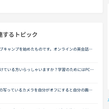
連するトピック
ブキャンプを始めたものです。オンラインの英会話
どんな格好でも受けられるのが良いところと思って始
.
けている方いらっしゃいますか？学習のためにはPCの
は持っているのですが、Wi-Fiの接続が悪いのか、す
の写っているカメラを自分がオフにすると自分の画面
自分は消えるのですか？講師の写っているカメラを自