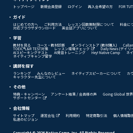
トップページ
新規会員登録
ログイン
再入会希望の方
FOR TU
ガイド
はじめての方へ
ご利用方法
レッスン回数無制限について
料金に
対応ブラウザダウンロード
英会話アプリについて
学習
教材を見る
コース・教材診断
オンラインストア (教材購入)
Call
TOEIC®L&R TEST対策
レッスン環境チェック
Daily News (デ
AIスピーキングテスト
AI発音トレーニング
Hey! Native Camp
ネ
ネイティブキャンプ留学
講師を探す
ランキング
みんなのレビュー
ネイティブスピーカーについて
カ
キャラクター先生について
その他
特典・キャンペーン
アンケート結果 / 会員様の声
Going Global
サポートセンター
会社情報
サイトマップ
運営会社
利用規約
特定商取引法
個人情報取
私達のビジョン
Copyright © 2026 Native Camp, Inc. All Rights Reserved.