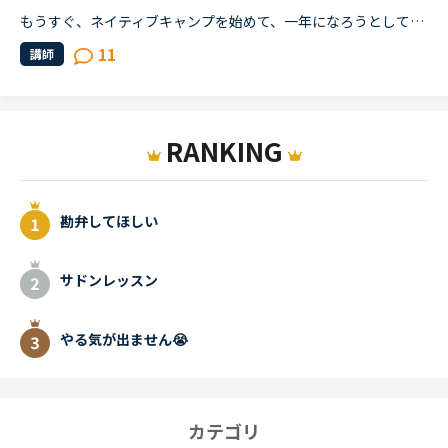
もうすぐ、ネイティブキャンプを始めて、一年になろうとしています。私は小さい子どもが居て、仕事があるので隙間時間で今まで勉強してきました。ネイティブキャンプに入った当初は、英検4級を持っていてその後、...
11
講師
RANKING
勘弁してほしい
サドンレッスン
やる気が出ません😭
カテゴリ