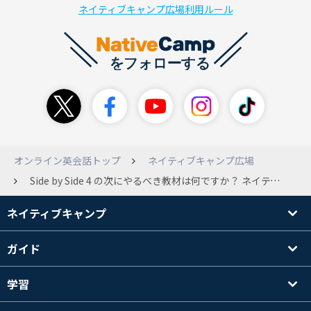
ネイティブキャンプ広場利用ルール
オンライン英会話トップ
ネイティブキャンプ広場
Side by Side 4 の次にやるべき教材は何ですか？ ネイティブキャンプを楽しく続けることができています。教材としてSide by Sideを使っているのでずっと興味を持ち続けることができたと思っています。 昨日、Side by Side 4を最後までやり終えました。Side by Sideの中でもREADINGの章が好きで、レッスンを受けていると日本語にない発音（LとRの区別とか、tr、drなどの二重子音とか）がだんだん発音できるようになったり、長めの文章を区切りごとに抑揚を付けれるようになるのが自分でもわかり、英語を声に出すのが気持ちよくなってきました。 次の教材は「発音コース」にしようと思っています。カウンセラーからも進めてもらったし、とにかく気持ちよくレッスンを続けることが重要と思っているからです。 Side by Sideの次は何をしようと思っている人はかなりいると思うので、ほかにおすすめの教材があればおしえてほしいです。Side by Sideを繰り返すのもありですか？
ネイティブキャンプ
ガイド
学習