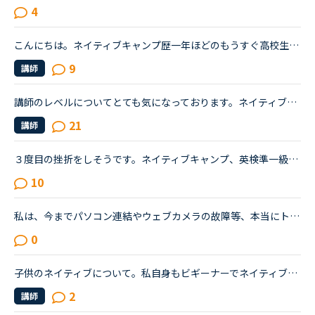
4
こんにちは。ネイティブキャンプ歴一年ほどのもうすぐ高校生になるものです。私は英語が得意でネイティブキャンプと英語塾に通っています。しかしその塾では大量の宿題が出され、かなり高レベルな教材(今はローマ...
9
講師
講師のレベルについてとても気になっております。ネイティブキャンプをはじめて3年です。文法と発音の基礎から始めてきたおかげで、段々と言いたいことを表現でき、先生の話していることもほぼ理解できるようにな...
21
講師
３度目の挫折をしそうです。ネイティブキャンプ、英検準一級の二次試験の対策をしていたころは、フリートークを使って、ネイティブキャンプに大変お世話になりました。でも、その後、どうしても授業を受けるのを...
10
私は、今までパソコン連結やウェブカメラの故障等、本当にトラブルがいっぱいで・・・でも、ネイティブキャンプの方々から、たった一度も気分の悪い対応を受けたことがありません。買ったばかりのウェブカメラ故...
0
子供のネイティブについて。私自身もビギーナーでネイティブキャンプを始めて半年程なのですが子供にもネイティブキャンプを始めさせたいと思います。子供は4歳ですが英語は話せずハローとマイネームイズくらいし...
2
講師