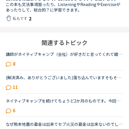
この本も文法事項習ったり、ListeningやReadingやExerciseが
あったりして、総合的？に学習できます。
2
私もです
関連するトピック
講師がネイティブキャンプ（会社）が好きだと言ってくれて嬉しかったです。ネイティブキャンプに入会してから５ケ月の間お世話になっている大好きな講師が言うにはネイティブキャンプはこれまで働いたESL（第二言...
8
(解決済み、ありがとうございました)落ち込んでいますそもそも私が英語が出来ないのが悪いのですが先生と性格について話し合った時に、あなたはポジティブ？ネガティブ？と、聞かれたので、ネガティブと答えまし...
11
ネイティブキャンプを続けてちょうど2か月のものです。今回久しぶりにTOEICを受けて前回は615点でしたので、ネイティブキャンプを初めて少しは伸びているを期待していたのですが、590点と下がっておりました。や...
6
なぜ熊本地震の募金は出来てセブ火災の募金は出来ないのでしょうか？以前別の方が立てたトピックで <a href="https://nativecamp.net/user/message-board/detail/842" target="_blank">https://nativecamp.net/user/message-board/detail/842</a> セブの火災について <a href="http://www.sunstar.com.ph/cebu/loca..." target="_blank">http://www.sunstar.com.ph/cebu/loca...</a>