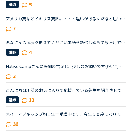
5
講師
アメリカ英語とイギリス英語。・・・違いがあるんだなと思いながらも、「自分はアメリカ英語を学びたい！」「イギリス英語の方が正当だ！」などと意識したことはありませんでした。先日、セルビアの先生のレッス...
7
みなさんの成長を教えてください英語を勉強し始めて数ヶ月です。今は留学に行けないですが日本にいても英語が話せるようになりたいので頑張りたいです。頑張ってできるようになった人もいるから自分も踏ん張ろう...
4
講師
Native Campさんに感謝の言葉と、少しのお願いです(#^.^#)素晴らしいサービス、ありがとうございます。英会話を勉強し始めた頃は、ネイティブの方達に比べて時間を浪費している、と思う事がありました。今は、非...
3
こんにちは！私のお気に入りで応援している先生を紹介させてください。フィリピン人の女性の先生二人で、ウェンディー(Wendy)先生(41歳)とベラ(Bella)先生(41歳)です。私はもっぱらﾌﾘｰﾄｰｸで受講しているのですが...
13
講師
ネイティブキャンプ約１年半受講中です。今年５０歳になりました若い頃から英語を話せる事に憧れていましたが子育てや仕事に追われ始められずにいました。ある日、おっとりしたパートの同僚が突然来店した外国人...
36