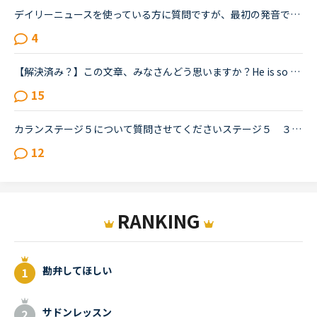
デイリーニュースを使っている方に質問ですが、最初の発音でアメリカ音声とイギリス音声どっち使ってますか？フィリピン人の先生だと「アメリカ音声でいい？」と聞かれることが多いのでいつもアメリカ音声オンリ...
4
【解決済み？】この文章、みなさんどう思いますか？He is so cool.I wish I were like his.彼はとてもかっこいい。私は彼のようになりたい。ということなのですが、この前カリフォルニア出身のネイティブの友達に...
15
カランステージ５について質問させてくださいステージ５ ３１８ The difference between those two sentences is that &quot;I must study&quot; means that I have no alternative, whereas &quot; I should s...
12
RANKING
勘弁してほしい
サドンレッスン