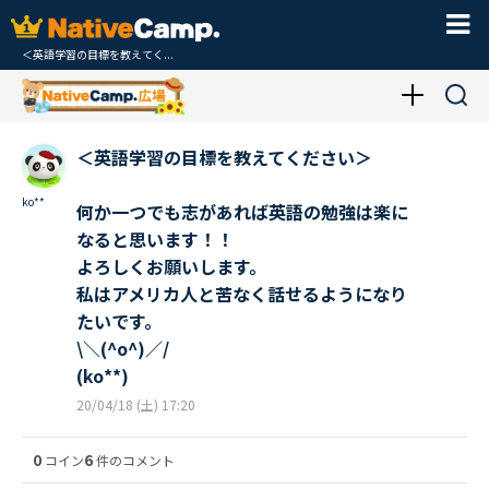
＜英語学習の目標を教えてく...
＜英語学習の目標を教えてください＞
ko**
何か一つでも志があれば英語の勉強は楽に
なると思います！！
よろしくお願いします。
私はアメリカ人と苦なく話せるようになり
たいです。
\＼(^o^)／/
(ko**)
20/04/18 (土) 17:20
0
6
コイン
件のコメント