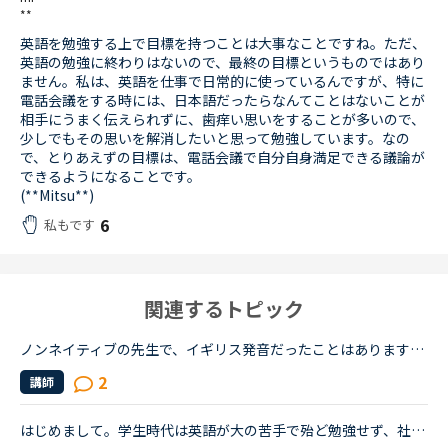
**
英語を勉強する上で目標を持つことは大事なことですね。ただ、
英語の勉強に終わりはないので、最終の目標というものではあり
ません。私は、英語を仕事で日常的に使っているんですが、特に
電話会議をする時には、日本語だったらなんてことはないことが
相手にうまく伝えられずに、歯痒い思いをすることが多いので、
少しでもその思いを解消したいと思って勉強しています。なの
で、とりあえずの目標は、電話会議で自分自身満足できる議論が
できるようになることです。
(**Mitsu**)
6
私もです
関連するトピック
ノンネイティブの先生で、イギリス発音だったことはありますか？この間、アフリカ系の女性の先生の授業を受けました。私は比較的アメリカ英語を今までに習ってきているので発音も完璧ではないですが、アメリカ英...
2
講師
はじめまして。学生時代は英語が大の苦手で殆ど勉強せず、社会人になり海外旅行をきっかけに英語を話せるようになりたいと勉強を始めた者です。リスニングとスピーキング能力を伸ばしたいと思いネイティブキャン...