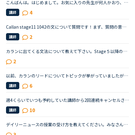
こんばんは。はじめまして。お気に入りの先生が何人かおり、たまに予約をしています。先日ある先生の予約をしていたのですが、4日前くらいに突然キャンセルされてしまいました。改めて違う日に予約したいな、と思...
4
講師
Callan stage11 1042の文について質問です！まず、質問の意味が分かりません。How can someone with fair skin develop a tan on holiday without getting sunburnt?（色白の人は、おやすみの日、日焼けしないの...
2
講師
カランに出てくる文法について教えて下さい。Stage５以降の各Stageでどのような文法が出てくるのか教えていただけませんか？現在Stage5に入ったばかりの者です。カランはリスニングの上達にとてもよいと思い始め...
2
以前、カランのリードについてトピックが挙がっていましたが、私もずっと悩んでいることがあり、ご相談させてください。お気に入りのカラン講師なのですが、リードが区切り型なので、テンポが合わないなあと感じ...
6
講師
週4くらいでいつも予約していた講師から2回連続キャンセルされました。その先生はとても教えるのがうまいので評価もよく、ファンもついている感じですが、予約自体はほぼ私だけが一日一回いれている感じです。ご...
10
講師
デイリーニュースの授業の受け方を教えてください。みなさんオーディオを聞いている間、カメラをオンにしていると、なんだか、先生の表情や自分の表情など、なんだか気が散りませんか？あの雰囲気を皆さんどうし...
3