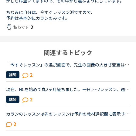
かしらは空いてますので、その中から選ぶようにしています。
ちなみに自分は、今すぐレッスン派ですので、
予約は基本的にカランのみです。
2
私もです
関連するトピック
「今すぐレッスン」の選択画面で、先生の画像の大きさ変更はできませんか？★★★ スマホのアンドロイドのアプリで受講しています。昨日、アプリのアップデートをしてから、アプリ内が少し変わりました。そして、今...
2
講師
現在、NCを始めて丸2ヶ月経ちました。一日1〜2レッスン、週に4日くらいしか出来ないのですが、文法中級、実践発音中級をやっています。私は文法テキストのエクササイズで、習った文法を使って自分で例文を作る部...
2
講師
カランのレッスンは先のレッスンは予約の教材選択欄に表示されませんか？本日２回目のレッスンを受けますが先に３回目、４回目のレッスンの予約をしたいです。受講してからでないと表示されないようになっている...
2