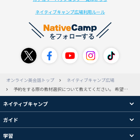
ネイティブキャンプ広場利用ルール
オンライン英会話トップ
ネイティブキャンプ広場
予約をする際の教材選択について教えてください。 希望時間選択後の教材選択画面の教材選択欄に自動的に出てくる教材が日によって違うのですが、みなさんはそのようなことはありませんか？ 日によって自動的に最初に出てくる教材選択欄の教材が違う理由をご存知の方、教えてください。ちなみに、自分なりにやってみたのですが、前日の最後に受講した教材や今すぐレッスンの選択教材が出てくるとわけではありませんでした･･･。 また、みなさんは講師予約時にどのような工夫をされていますか？ 0：00になった直後に予約手続きを開始するのですが、それでも予約が出来ない時が多いです。 私がとろいだけなのかもしれません・・・。 やっぱり人気講師を予約するのはほぼムリなのでしょうか？
ネイティブキャンプ
ガイド
学習