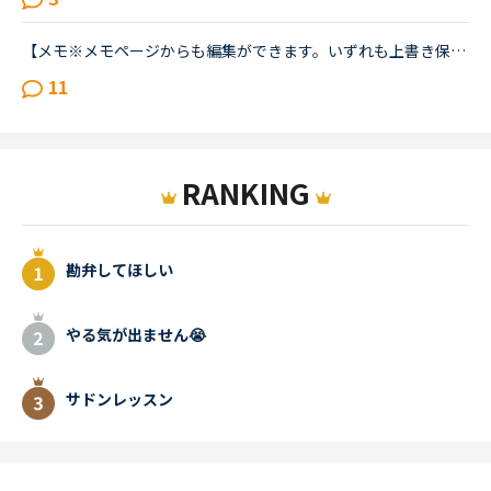
【メモ※メモページからも編集ができます。いずれも上書き保存されます】講師の画面の下のメモ欄とレッスン後の先生からのメッセージの下のメモ欄が連動して上書きされるように変更されました。メモ欄について。皆...
11
RANKING
勘弁してほしい
やる気が出ません😭
サドンレッスン