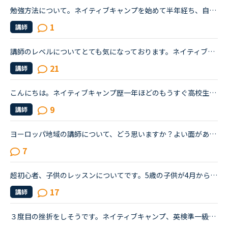
勉強方法について。ネイティブキャンプを始めて半年経ち、自分の話しやすい話題やある程度必要とされる会話は出来るようになりました。日本人講師を含め数人の先生からは君のスキルはgood enough、じゅうぶんコミ...
1
講師
講師のレベルについてとても気になっております。ネイティブキャンプをはじめて3年です。文法と発音の基礎から始めてきたおかげで、段々と言いたいことを表現でき、先生の話していることもほぼ理解できるようにな...
21
講師
こんにちは。ネイティブキャンプ歴一年ほどのもうすぐ高校生になるものです。私は英語が得意でネイティブキャンプと英語塾に通っています。しかしその塾では大量の宿題が出され、かなり高レベルな教材(今はローマ...
9
講師
ヨーロッパ地域の講師について、どう思いますか？よい面がある一方、悪い面もある気がします。皆さんの考えも聞きたいです。《良いこと》・よりネイティブな講師と会話ができる。・他のオンライン英会話だと、ネ...
7
超初心者、子供のレッスンについてです。5歳の子供が4月からお世話になっています。レッツゴーBEGINから始め、何度も繰り返し、今はレッツゴー1をやっています。まだ英語が読めません。（アルファベットはなんと...
17
講師
３度目の挫折をしそうです。ネイティブキャンプ、英検準一級の二次試験の対策をしていたころは、フリートークを使って、ネイティブキャンプに大変お世話になりました。でも、その後、どうしても授業を受けるのを...