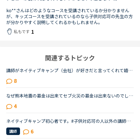
ko**さんはどのようなコースを受講されているか分かりません
が、キッズコースを受講されているのなら子供対応可の先生の方
が分かりやすく説明してくれるかもしれません。
1
私もです
関連するトピック
講師がネイティブキャンプ（会社）が好きだと言ってくれて嬉しかったです。ネイティブキャンプに入会してから５ケ月の間お世話になっている大好きな講師が言うにはネイティブキャンプはこれまで働いたESL（第二言...
8
なぜ熊本地震の募金は出来てセブ火災の募金は出来ないのでしょうか？以前別の方が立てたトピックで <a href="https://nativecamp.net/user/message-board/detail/842" target="_blank">https://nativecamp.net/user/message-board/detail/842</a> セブの火災について <a href="http://www.sunstar.com.ph/cebu/loca..." target="_blank">http://www.sunstar.com.ph/cebu/loca...</a>
4
ネイティブキャンプ初心者です。#子供対応可の人以外の講師は、私（10歳）はあまり、受けない方が良いのでしょうか？それとも、受けても問題ないのでしょうか？講師を選ぶ時の、フィルターにある#子供対応可です...
6
講師