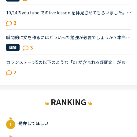
10/14のyou tube でのlive lesson を拝見させてもらいました。lesson 終了後の視聴者のリクエストに講師が答えていた時、勘違いかもしれませんが、when you have time,what are you doing？ の質問に対し首をひね...
2
瞬間的に文を作るにはどういった勉強が必要でしょうか？本当に初心者からNCを始めて4ヶ月目ですが、文の読解は以前より格段に上がり読みながら中学生程度のものなら理解できるようになってきました。しかし、文を...
3
講師
カランステージ5の以下のような「or が含まれる疑問文」があります。どういう場合にYes/Noがいるのかいらないのかをご存知の方がいらしたら教えてください。Do you think A or Bの場合は、Yes/No は不要と思った...
2
RANKING
勘弁してほしい