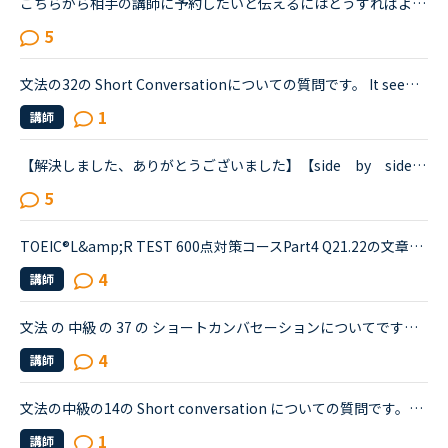
こちらから相手の講師に予約したいと伝えるにはどうすればよいでしょうか？その講師は不定期でレッスンしています。講師にこちらから何か伝える方法はあるのでしょうか？
5
文法の32の Short Conversationについての質問です。 It seems like Daniel and Olivia are distracted by the street noises this evening.Olivia What's the matter? You are thinking about something, aren't...
1
講師
【解決しました、ありがとうございました】【side by side ４より】すみません、感覚として全然分からない文章が出てきたのでどなたか教えていただけないでしょうか？レッスン中にも質問しましたが、英語での...
5
TOEIC®️L&amp;R TEST 600点対策コースPart4 Q21.22の文章でわからないことがあります。文章は以下の通りです。When you move, you should try to tell banks and credit card companies your new address at leas...
4
講師
文法 の 中級 の 37 の ショートカンバセーションについてですが、 （すみません 文字数の関係で全部コピーできませんでした。💦）Emily Anyway, how was the family dinner last night?Layla It was a disaste...
4
講師
文法の中級の14の Short conversation についての質問です。Layla and David are having a conversation about the incident.David : Have you heard about the incident that happened the other night?Layla : ...
1
講師