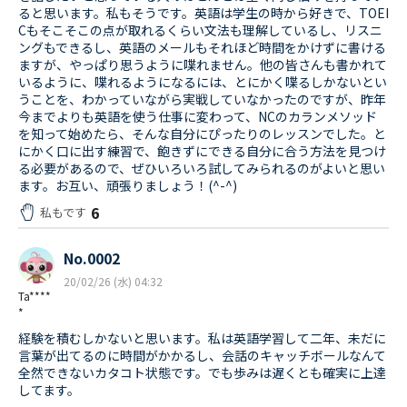
ると思います。私もそうです。英語は学生の時から好きで、TOEI
Cもそこそこの点が取れるくらい文法も理解しているし、リスニ
ングもできるし、英語のメールもそれほど時間をかけずに書ける
ますが、やっぱり思うように喋れません。他の皆さんも書かれて
いるように、喋れるようになるには、とにかく喋るしかないとい
うことを、わかっていながら実戦していなかったのですが、昨年
今までよりも英語を使う仕事に変わって、NCのカランメソッド
を知って始めたら、そんな自分にぴったりのレッスンでした。と
にかく口に出す練習で、飽きずにできる自分に合う方法を見つけ
る必要があるので、ぜひいろいろ試してみられるのがよいと思い
ます。お互い、頑張りましょう！(^-^)
6
私もです
No.0002
20/02/26 (水) 04:32
Ta****
*
経験を積むしかないと思います。私は英語学習して二年、未だに
言葉が出てるのに時間がかかるし、会話のキャッチボールなんて
全然できないカタコト状態です。でも歩みは遅くとも確実に上達
してます。