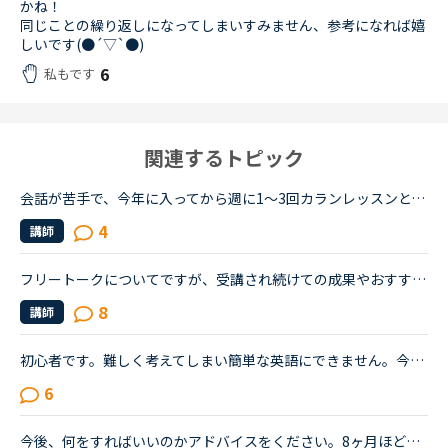
かね！
同じことの繰り返しになってしまいすみません、参考になれば嬉
しいです(●︎´▽︎`●︎)
6
私もです
関連するトピック
会話が苦手で、今年に入ってから週に1〜3回カランレッスンと、週1の5minを受講しています。カランは1から始めレベル3、5minは日本人の先生で、私の言いたいことをくみ取ってくれながら、なんとか進めているという...
4
講師
フリートークについてですが、受講され続けての成果やおすすめの受講方法、気をつけていることあれば教えていただけないでしょうか。これからはアウトプットも鍛えたいので、フリートークを受講する機会を増やし...
8
講師
初心者です。難しく考えてしまい簡単な英語にできません。今日レッスン中に先生からＧＷには何をするの？という問いかけからの会話の中で「今年のＧＷは昨年のＧＷのように連続していない」ということを言いたか...
6
今後、何をすればいいのかアドバイスをください。8ヶ月ほど前からネイティブキャンプを始めました。最初は本当に先生の言ってることが全然聞き取れず、何を言っていいかもわからない状況でのスタートでした。週30...