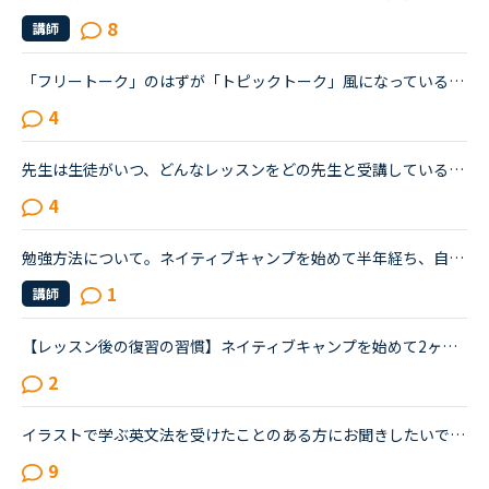
8
講師
「フリートーク」のはずが「トピックトーク」風になっているレッスン最近感じるのですが、フリートークをトピックトークのような内容で推し進める講師が多いと感じます。(自分が今まで気がつかなかったからであっ...
4
先生は生徒がいつ、どんなレッスンをどの先生と受講しているかまで、わかるのでしょうか？以前、運営の方に質問した際は、生徒がどういったレッスンを受けているか、どれぐらいのレッスン数を受けているかは、教...
4
勉強方法について。ネイティブキャンプを始めて半年経ち、自分の話しやすい話題やある程度必要とされる会話は出来るようになりました。日本人講師を含め数人の先生からは君のスキルはgood enough、じゅうぶんコミ...
1
講師
【レッスン後の復習の習慣】ネイティブキャンプを始めて2ヶ月程です。皆さんは、レッスン後の復習を、いつ、どれくらいの時間をかけてやっていらっしゃいますか？新たに知ったフレーズを見返したり、言えなかった...
2
イラストで学ぶ英文法を受けたことのある方にお聞きしたいです。私は普段、普通の文法（初級〜中級）と幾つかのアウトプット教材を並行して受けています。喋る練習をするのがとにかく楽しいので最近は５分間ディ...
9