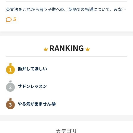
英文法をこれから習う子供への、英語での指導について、みなさん、どう思われますか？私は、説明そのものを英語で行うのは、少なくとも中学校の文法の範囲が一通り終わらないと、なかなか厳しいのではないかと思...
5
RANKING
勘弁してほしい
サドンレッスン
やる気が出ません😭
カテゴリ