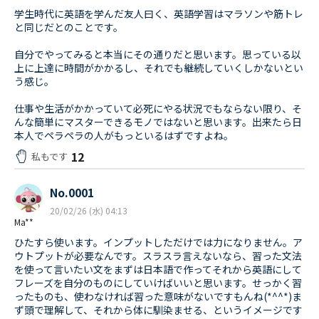
学生時代に英語を学んだ友人曰く、英語学習はマラソンや筋トレ
と同じだとのことです。
自分でやってみると本当にその通りだと思います。思っている以
上に上達に時間がかかるし、それでも継続していくしかないとい
う感じ。
仕事や生活がかかっていて必死にやる状況でもならない限り、そ
んな簡単にマスターできるモノではないと思います。出来たら日
本人でペラペラの人がもっといるはずですよね。
12
私もです
No.0001
20/02/26 (水) 04:13
Ma**
ひたすら使います。インプットしただけでは力になりません。ア
ウトプットが必要なんです。スラスラ言えないなら、習った文法
を使って言いたい文をまずは日本語で作ってそれから英語にして
フレーズを自分のものにしていけばいいと思います。せっかく習
ったものも、使わなければ習った意味がないですもんね(*^^*)ま
ず頭で理解して、それから体に馴染ませる、というイメージです