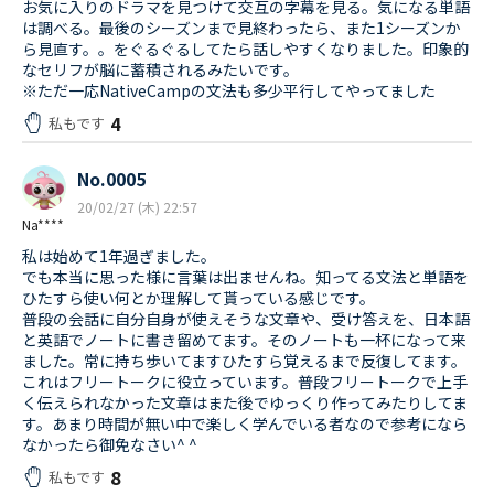
お気に入りのドラマを見つけて交互の字幕を見る。気になる単語
は調べる。最後のシーズンまで見終わったら、また1シーズンか
ら見直す。。をぐるぐるしてたら話しやすくなりました。印象的
なセリフが脳に蓄積されるみたいです。
※ただ一応NativeCampの文法も多少平行してやってました
4
私もです
No.0005
20/02/27 (木) 22:57
Na****
私は始めて1年過ぎました。
でも本当に思った様に言葉は出ませんね。知ってる文法と単語を
ひたすら使い何とか理解して貰っている感じです。
普段の会話に自分自身が使えそうな文章や、受け答えを、日本語
と英語でノートに書き留めてます。そのノートも一杯になって来
ました。常に持ち歩いてますひたすら覚えるまで反復してます。
これはフリートークに役立っています。普段フリートークで上手
く伝えられなかった文章はまた後でゆっくり作ってみたりしてま
す。あまり時間が無い中で楽しく学んでいる者なので参考になら
なかったら御免なさい^ ^
8
私もです