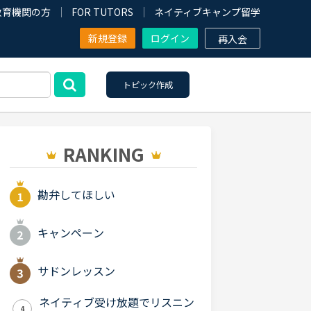
教育機関の方
FOR TUTORS
ネイティブキャンプ留学
新規登録
ログイン
再入会
トピック作成
RANKING
勘弁してほしい
キャンペーン
サドンレッスン
ネイティブ受け放題でリスニン
4