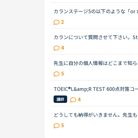
weekend.James How was t...
カランステージ5の以下のような「or 
oがいるのかいらないのかをご存知の方がいら
2
場合は、Yes/No は不要と思った...
カランについて質問させて下さい。Stage6 Le
ur clothes yourself or does someon
4
n't always choose my clothes my...
先生に自分の個人情報はどこまで知ら
回でうまくできなかったチャプターが
5
生に「あ、一回やったのね？」と聞...
TOEIC®️L&amp;R TEST 600点
文章は以下の通りです。When you move, you 
4
講師
panies your new address at leas...
どうしても納得がいきません。先生も
ンをすでにもらったのでいいのですが
5
いです。Grammar Middle 322つめのExe