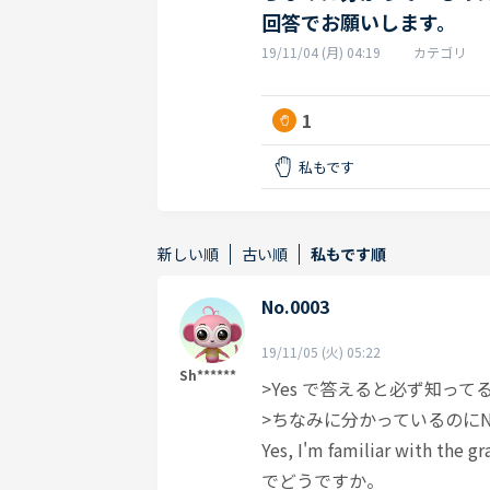
回答でお願いします。
19/11/04 (月) 04:19
カテゴリ
1
私もです
新しい順
古い順
私もです順
No.0003
19/11/05 (火) 05:22
Sh******
>Yes で答えると必ず知っ
>ちなみに分かっているのに
Yes, I'm familiar with the gr
でどうですか。