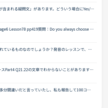
が含まれる疑問文」があります。どういう場合にYes/N
したら教えてください。Do you think A or Bの
sson78 pp419質問：Do you always choose yo
e else ever help you to choose them?回答：No, I do
れているものなのでしょうか？発音のレッスンで、一
あったので違う先生で再度受講しました。その時に先
対策コースPart4 Q21.22の文章でわからないことがあります。
should try to tell banks and credit card com
多分間違いだと言っていたし、私も報告して100コイ
…ただ、まだ直ってないのでみなさんの意見を聞きた
...