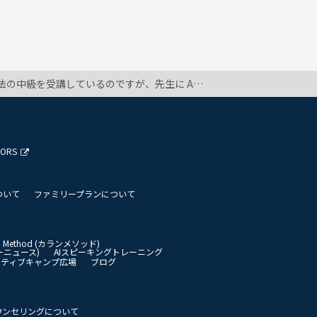
るとかでいいのかなーって思うんですが、そんなにざっくりしてたら分詞でも不定詞でも同じなので、なんとかしたいです。 文法を受講している方、どうしていますか？ ちなみに分かっているのにNoで答えるのは嫌なので、できればNo以外の回答でお願いします。
TORS
ついて
ファミリープランについて
an Method (カランメソッド)
イリーニュース)
AIスピーキングトレーニング
イティブキャンプ広場
ブログ
ウンセリングについて