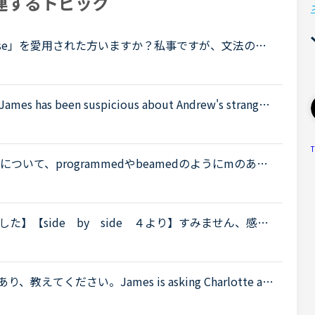
連するトピック
r in Use」を愛用された方いますか？私事ですが、文法のや
mar in Use」を買いました。青い方の「English Gram
been suspicious about Andrew's strange b
't know why you are still going to that farm. You wer
T
いて、programmedやbeamedのようにmのあと
のように発音すると先生が説明し、programmed
グラ...
】【side by side ４より】すみません、感覚
のでどなたか教えていただけないでしょうか？レッス
ください。James is asking Charlotte ab
 When was Gabriella's birthday?Charlotte It was last