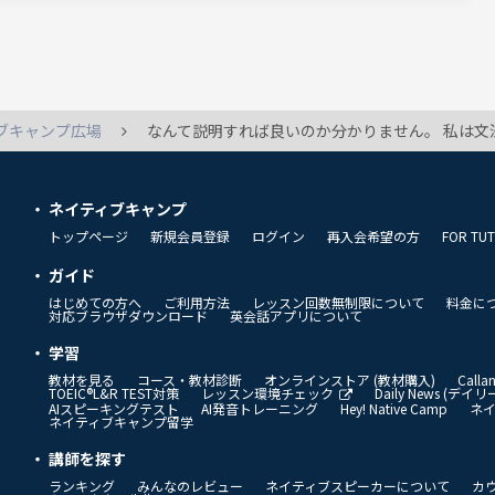
ブキャンプ広場
なんて説明すれば良いのか分かりません。 私は文法の中級を受講しているのですが、先生に Are you familiar with this grammar? って聞かれた時にYes で答えると必ず知ってることを話すよう言われます。例えば関係詞とかだったらものをより詳細に説明でき
ネイティブキャンプ
トップページ
新規会員登録
ログイン
再入会希望の方
FOR TU
ガイド
はじめての方へ
ご利用方法
レッスン回数無制限について
料金に
対応ブラウザダウンロード
英会話アプリについて
学習
教材を見る
コース・教材診断
オンラインストア (教材購入)
Call
TOEIC®L&R TEST対策
レッスン環境チェック
Daily News (デ
AIスピーキングテスト
AI発音トレーニング
Hey! Native Camp
ネ
ネイティブキャンプ留学
講師を探す
ランキング
みんなのレビュー
ネイティブスピーカーについて
カ