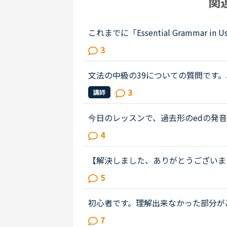
関
これまでに「Essential Gramma
り直しをしたくて、「Essential Gram
3
mar in Use」と迷ったのですが、ま...
文法の中級の39についての質問です。James has 
ehavior lately.James「 Frankly, I don
3
講師
e only going there for ...
今日のレッスンで、過去形のedの発音につ
にedが続く場合は、最後の部分は（ｂ）
4
(b)とチャットボックスに書き入れ、プロ
【解決しました、ありがとうございました
として全然分からない文章が出てきた
5
ン中にも質問しましたが、英語での...
初心者です。理解出来なかった部分があり、教えて
out Gabriella's birthday party. James
7