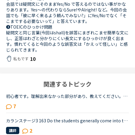
会話では疑問文にそのままYes/No で答えるのではない事がかな
りあります。Yes〜の代わりならSure!やAlright! など。今回の会
話でも「彼に早く来るよう頼んでみない?」にYes/Noでなく「そ
こまでする必要ないって」と答えています。
❸TOEICのひっかけ問題
疑問文と同じ言葉(今回はshall)を誤答にまぎれこませ簡単な文に
し、正答はわざと分かりにくい長文にするひっかけが良く出ま
す。慣れてくると今回のような誤答文は「かえって怪しい」と感
じられてきます。
10
私もです
関連するトピック
初心者です。理解出来なかった部分があり、教えてください。James is asking Charlotte about Gabriella's birthday party. James When was Gabriella's birthday?Charlotte It was last weekend.James How was t...
7
カランステージ3 163 Do the students generally come into the classroom later than the teacher?No,the students don't generally come into the classroom later than the teacher: they generally come into...
2
講師