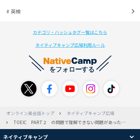
# 英検
カテゴリ・ハッシュタグ一覧はこちら
ネイティブキャンプ広場利用ルール
オンライン英会話トップ
ネイティブキャンプ広場
TOEIC PART２ の問題で理解できない問題があったので、わかる方がいらしたら教えてください。 「問い」 Shall we ask him to come early? 「回答」 選択肢 (A) That's really not necessary. （正解） (C) Yes, we shall.（不正解） 私は、回答で(C)を選択したのですが、正解は(A)でした。 先生に質問して理由を聞いたのですが、私の英語力が不足しており理解できませんでした。 質問 選択肢(C)がなぜ不正解なのかわかりません。 わかる方がいたら教えていただけると助かります。
ネイティブキャンプ