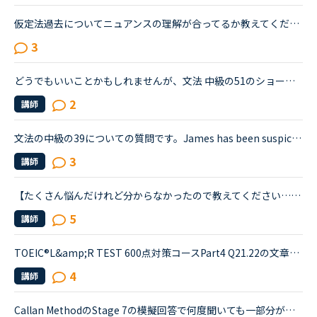
仮定法過去についてニュアンスの理解が合ってるか教えてください。いまside by side4（p83−84）をやっているのですが、少し混乱しています。例えば、if i were a bird, I could fly to you,であれば、The Present...
3
どうでもいいことかもしれませんが、文法 中級の51のショートカンバセーションについて質問です。Daniel came back from Ben's house in the evening.Daniel “Ben asked me how you were doing. How was your day...
2
講師
文法の中級の39についての質問です。James has been suspicious about Andrew's strange behavior lately.James「 Frankly, I don't know why you are still going to that farm. You were only going there for ...
3
講師
【たくさん悩んだけれど分からなかったので教えてください…！】時制の問題で分からない問題があります。We (had been) playing baseball for about half an hour when it started to rain very heavily.雨がとて...
5
講師
TOEIC®️L&amp;R TEST 600点対策コースPart4 Q21.22の文章でわからないことがあります。文章は以下の通りです。When you move, you should try to tell banks and credit card companies your new address at leas...
4
講師
Callan MethodのStage 7の模擬回答で何度聞いても一部分が聞き取れず理解できない箇所があり、下記の英文について質問致します。Callan MethodのStage 7の音声アプリの下記の模擬回答についてですが、その模擬回...