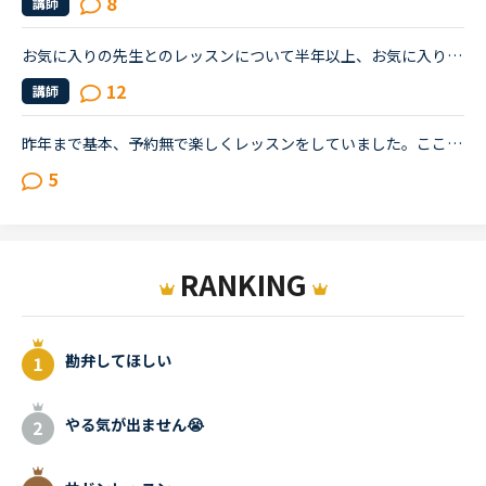
8
講師
お気に入りの先生とのレッスンについて半年以上、お気に入りの先生のレッスン週末予約して1-2回取っています。最初はきちんとテキストを使ってレッスンをしていたのですが、数ヶ月すると教材を選んでいるにも関わ...
12
講師
昨年まで基本、予約無で楽しくレッスンをしていました。ここ最近ではキャンペーンの予約1回でなんとか1日2.3回平均でやっています。その予約権利も月末でなくなりますし、お気に入りリストに多数の先生を常備して...
5
RANKING
勘弁してほしい
やる気が出ません😭