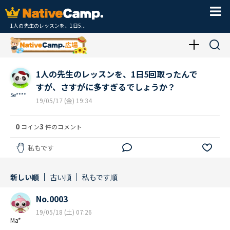
1人の先生のレッスンを、1日5...
1人の先生のレッスンを、1日5回取ったんで
すが、さすがに多すぎるでしょうか？
Se****
19/05/17 (金) 19:34
0
3
コイン
件のコメント
私もです
新しい順
古い順
私もです順
No.0003
19/05/18 (土) 07:26
Ma*