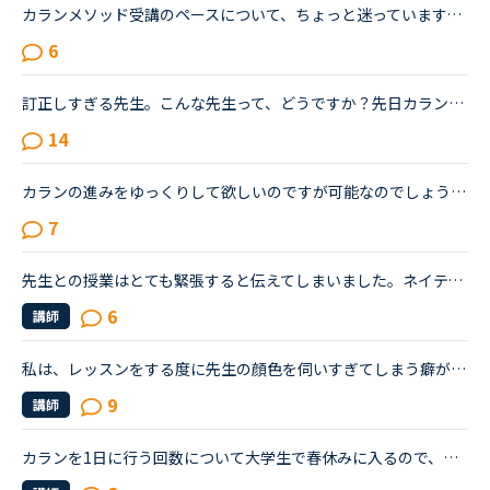
カランメソッド受講のペースについて、ちょっと迷っています。stage2-4まで、1日１～２レッスン受講し、合間に半分お楽しみで、ナショナルジオグラフィック、5分間単語クイズなど(予習・復習、ディスカッションが...
6
訂正しすぎる先生。こんな先生って、どうですか？先日カラン12ステージまで終了しました。お気に入りのカランの先生は「sの付け忘れ・aとtheの違い・言い間違いのやり直し」をしてくれる先生で、とても役立ってい...
14
カランの進みをゆっくりして欲しいのですが可能なのでしょうか？あと、カランの復習の仕方がよく分かりません。今、カランを受けています。途中、中断もありましたが最近再開しました。ステージ２から始めて、今...
7
先生との授業はとても緊張すると伝えてしまいました。ネイティブキャンプに参加して半年以上が経ちますが、選ぶ先生は基本的に同性且つ同じアジア人であるフィリピン人男性です。というのも白人の先生、特に白人...
6
講師
私は、レッスンをする度に先生の顔色を伺いすぎてしまう癖があります。お気に入りの先生(何十回と話した先生)でも、いつもより笑顔が少ないな、何かあったのかな、と考えすぎてしまってたった26分でさえもすごく...
9
講師
カランを1日に行う回数について大学生で春休みに入るので、ひたすらレッスンを受けようと思っているのですが、現在カランを主に受講しています。時間に空きがある時でも、復習を入れながらなので1回目を開けたら...