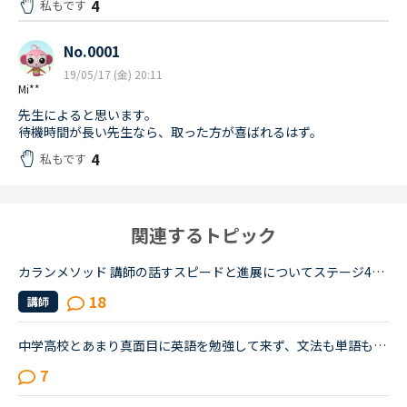
4
私もです
No.0001
19/05/17 (金) 20:11
Mi**
先生によると思います。
待機時間が長い先生なら、取った方が喜ばれるはず。
4
私もです
関連するトピック
カランメソッド 講師の話すスピードと進展についてステージ4を受講中です。代替講師の話すスピードが余りに早すぎて、やる気がポッキリ折れてしまいました 笑Daily revisionもNew workの説明も含めて超高速で質問...
18
講師
中学高校とあまり真面目に英語を勉強して来ず、文法も単語もボロボロな初心者です。最近SIDE by SIDE1を始めたのですが、中盤に差し掛かる前あたりから内容が少し難しくなってきました。（友人に手紙を書いたつも...
7