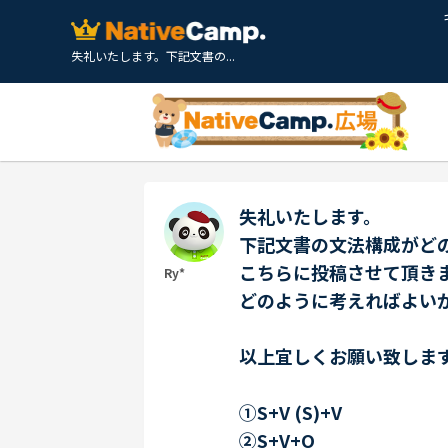
失礼いたします。下記文書の...
失礼いたします。
下記文書の文法構成がど
こちらに投稿させて頂き
Ry*
どのように考えればよい
以上宜しくお願い致しま
①S+V (S)+V
②S+V+O