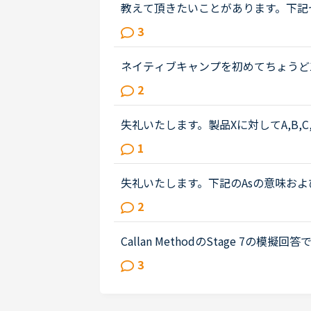
教えて頂きたいことがあります。下記
についてご教示願いたいです。I'm doing it 
3
い方)②Justの役割(the way とJ...
ネイティブキャンプを初めてちょうど
て頂きました。今までは、今すぐレッ
2
を主体に受けていきたいと考えてお...
失礼いたします。製品Xに対してA,B,C,
ば「製品XはＣからE評価の物は製品
1
仕様書等の注釈に入れる場合、英語...
失礼いたします。下記のAsの意味および
です。またeverybody とIがく
2
ためしっかり理解したいと考えて...
Callan MethodのStage 7
あり、下記の英文について質問致します。Ca
3
擬回答についてですが、その模擬回...