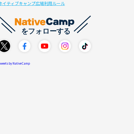
ネイティブキャンプ広場利用ルール
weets by NativeCamp