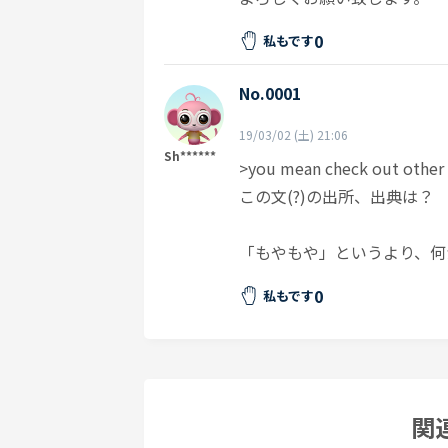
0
私もです
No.0001
19/03/02 (土) 21:06
Sh******
>you mean check out other p
この文(?)の出所、出典は？
「もやもや」というより、何
0
私もです
関