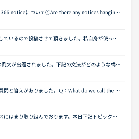
 noticeについて①Are there any notices hanging
What do they say？とあるのですが①～③の訳および②③の英
..
しているので投稿させて頂きました。私自身が使って
た。thatより後の文法が良くわかりません。わかる方
の例文が出題されました。下記の文法がどのような構成
g the immigration related restrictionがど
がありました。Ｑ：What do we call the thi
l the thing we wear on our heads a hat.（頭にかぶっ
スにはまり取り組んでおります。本日下記トピックを
にやくしてよいかうまくわかりませんでした。ご教示