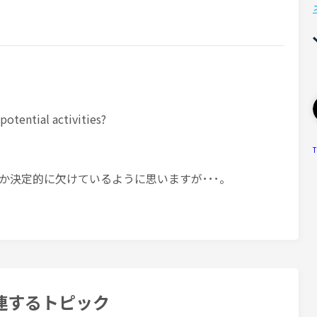
otential activities?
T
か決定的に欠けているように思いますが･･･。
連するトピック