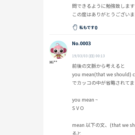
問できるように勉強致します
この度はありがとうございま
0
私もです
No.0003
19/03/03 (日) 00:13
Mi**
前後の文脈から考えると
you mean(that we should) ch
でカッコの中が省略されてま
you mean ~
S V O
mean 以下の文、(that we shou
ると