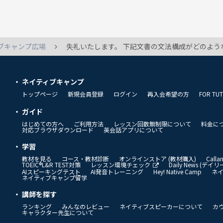
ブキャンプ広場
失礼いたします。 下記文書の文法構成がどのようなものなのか気になりもやもやしており、こちらに投稿させて頂きました。 どのように考えればよいかご教示願いたいです。 以上宜しくお願い
ネイティブキャンプ
トップページ
新規会員登録
ログイン
再入会希望の方
FOR TU
ガイド
はじめての方へ
ご利用方法
レッスン回数無制限について
料金に
対応ブラウザダウンロード
英会話アプリについて
学習
教材を見る
コース・教材診断
オンラインストア (教材購入)
Call
TOEIC®L&R TEST対策
レッスン環境チェック
Daily News (デ
AIスピーキングテスト
AI発音トレーニング
Hey! Native Camp
ネ
ネイティブキャンプ留学
講師を探す
ランキング
みんなのレビュー
ネイティブスピーカーについて
カ
キャラクター先生について