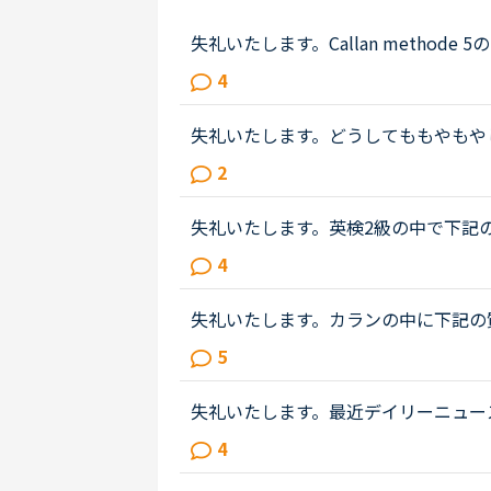
失礼いたします。Callan methode 5の 366
up in the school?②Where?③
4
語によってどのように答えればよいかご.
失礼いたします。どうしてももやもや
いる教材にて下記の文章が出てきまし
2
ご教示願いたいです。よろしくお願...
失礼いたします。英検2級の中で下記
になっているのか教えて頂きたいです。特にliftin
4
のような構成がうまく理解で...
失礼いたします。カランの中に下記の質問と答え
ng we wear on our heads?Ａ：We cal
5
ているものを帽子と呼びます...
失礼いたします。最近デイリーニュー
読んでいたのですが、題名をどのよう
4
願いたいです。以上、よろしくお願...