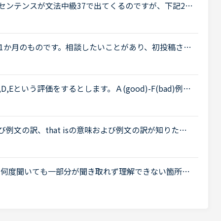
センテンスが文法中級37で出てくるのですが、下記2つ
just the way the recipe says.①訳（特にsayの使
1か月のものです。相談したいことがあり、初投稿させ
スンを主体に受けてきました。今後も今すぐレッスン
D,Eという評価をするとします。Ａ(good)-F(bad)例え
全体の25%以内に納めなければならない」という文言を
例文の訳、that isの意味および例文の訳が知りたい
っついていてよいのかもよくわかりません。重要な単語である
の模擬回答で何度聞いても一部分が聞き取れず理解できない箇所が
llan MethodのStage 7の音声アプリの下記の模