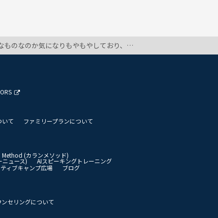
致します。 ①S+V (S)+V ②S+V+O ③その他 you mean check out other potential activities?
TORS
ついて
ファミリープランについて
an Method (カランメソッド)
イリーニュース)
AIスピーキングトレーニング
イティブキャンプ広場
ブログ
ウンセリングについて