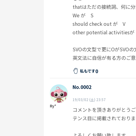
thatはただの接続詞、何に
We が S
should check out が V
other potential activiti
SVOの文型で更にOがSVO
英文法に自信が有る方のご意
0
私もです
No.0002
19/03/02 (土) 23:57
Ry*
コメントを頂きありがとうご
テンス目に掲載されておりま
よろしくお願い致します。