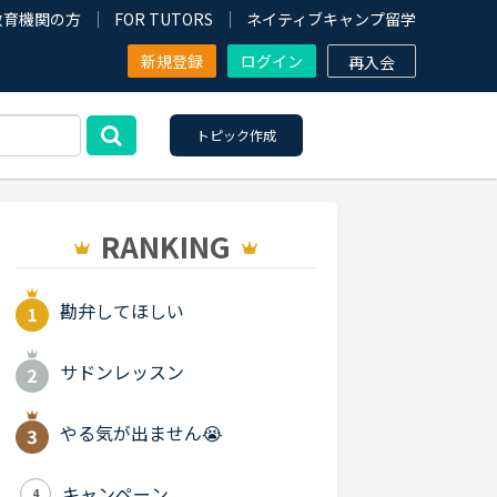
教育機関の方
FOR TUTORS
ネイティブキャンプ留学
新規登録
ログイン
再入会
トピック作成
RANKING
勘弁してほしい
サドンレッスン
やる気が出ません😭
キャンペーン
4