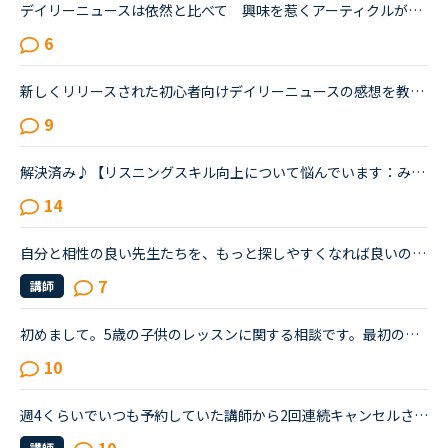
デイリーニュースは依然と比べて 興味を惹くアーティクルが多く 内容も軟化され 中級者の私にとっては毎日更新されるのを楽しみにしています。 違う講師から同じ題材を学び 話が広がったり 違った学びを受...
6
新しくリリースされた初心者向けデイリーニュースの感想を教えてください。私はとにかくレッスンを継続したいタイプで、負荷が続くとレッスン受講自体から遠ざかってしまう、マンスリーテスト６レベルの生徒です...
9
解決済み♪【リスニングスキル向上について悩んでいます：みなさんどのように学習していますか。】●私の英語力私は、「聞こえない」ことが課題だと考えているTOEIC600コースを中心に受講中のもうすぐ40歳です。・T...
14
自分と相性の良い先生たちを、もっと探しやすくなれば良いのにな、と感じています。・先生の得意な教材、もしくはお気に入りの教材を3つくらい太文字で表示してほしい。「このテキスト、はじめて」と言う先生との...
7
講師
初めまして。5歳の子供のレッスンに関する相談です。最初の頃は「はじめてのえいご」や「Let’s begin 1」を進めていましたが、最近はテキストを使ったレッスンを嫌がるようになってしまいました。（それぞれほぼ1...
10
週4くらいでいつも予約していた講師から2回連続キャンセルされました。その先生はとても教えるのがうまいので評価もよく、ファンもついている感じですが、予約自体はほぼ私だけが一日一回いれている感じです。ご...
講師