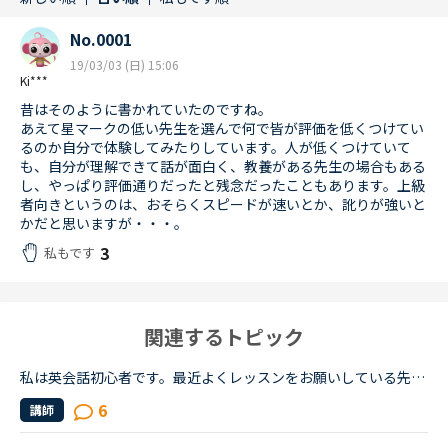
No.0001
19/03/03 (日) 15:06
Ki***
昔はそのように書かれていたのですね。
あえて星マークの低い先生を選んで何で皆が評価を低くつけてい
るのか自分で体験してみたりしています。人が低くつけていて
も、自分が理解できて話が面白く、教養がある先生の場合もある
し、やっぱり評価通りだったと残念だったこともあります。上級
者向きというのは、おそらくスピードが速いとか、訛りが強いと
かだと思いますが・・・。
3
私もです
関連するトピック
私は英会話初心者です。最近よくレッスンをお願いしている先生が実は中上級者向けだと知りました。紹介欄をよく読まず、対応教材だけで絞り込んだ為に選んでしまいました。とても良い先生で、毎日でも受けたいく...
6
講師