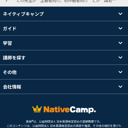
どの先生が 上級者向け、初中級者向け とか 国名と一緒に明記されていればいいと思うのですが。 数年前、最初の頃はそういう明記確か有りましたが いつからかなくなりましたね。
ネイティブキャンプ
ガイド
学習
講師を探す
その他
会社情報
英検®は、公益財団法人 日本英語検定協会の登録商標です。
このコンテンツは、公益財団法人 日本英語検定協会の承認や推奨、その他の検討を受けた