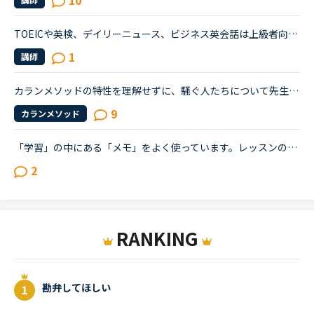
10
TOEICや英検、デイリーニュース、ビジネス英会話は上級者向き。そして、SIDE BY SIDE.文法は初級者向き。中級者向きの教材があるととても助かります。スピーキングは結局、自分の知っている簡単なフレーズを使う...
1
講師
カランメソッドの特性を理解せずに、騒ぐ人たちについて先生方のレビューを見ていると、カランの進め方について苦言を呈しているレビューが目立つように思いました。これについて、個人的には「それは、生徒の方...
9
カランメソッド
「学習」の中にある「メモ」をよく使っています。レッスンの中で講師から言われたこと、チャットボックスに入れてもらった単語の復習や、例文など自分で調べたことなどどんどん入れています。ある程度以上になる...
2
RANKING
勘弁してほしい