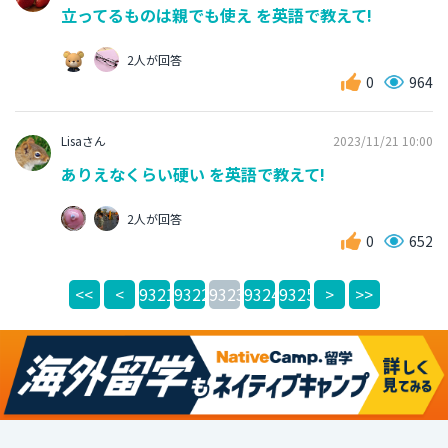
立ってるものは親でも使え を英語で教えて!
2人が回答
0
964
Lisaさん
2023/11/21 10:00
ありえなくらい硬い を英語で教えて!
2人が回答
0
652
<<
<
9321
9322
9323
9324
9325
>
>>