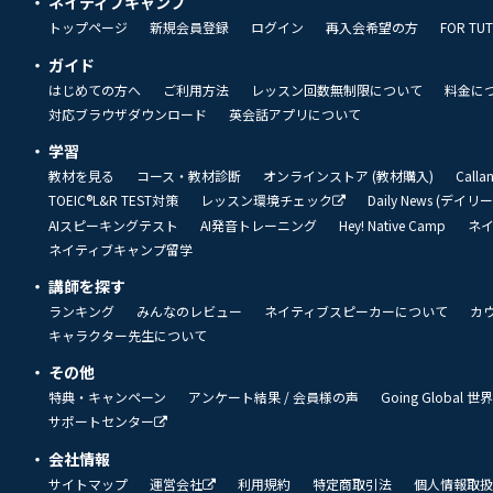
ネイティブキャンプ
トップページ
新規会員登録
ログイン
再入会希望の方
FOR TU
ガイド
はじめての方へ
ご利用方法
レッスン回数無制限について
料金に
対応ブラウザダウンロード
英会話アプリについて
学習
教材を見る
コース・教材診断
オンラインストア (教材購入)
Call
TOEIC®L&R TEST対策
レッスン環境チェック
Daily News (デイ
AIスピーキングテスト
AI発音トレーニング
Hey! Native Camp
ネ
ネイティブキャンプ留学
講師を探す
ランキング
みんなのレビュー
ネイティブスピーカーについて
カ
キャラクター先生について
その他
特典・キャンペーン
アンケート結果 / 会員様の声
Going Global
サポートセンター
会社情報
サイトマップ
運営会社
利用規約
特定商取引法
個人情報取扱