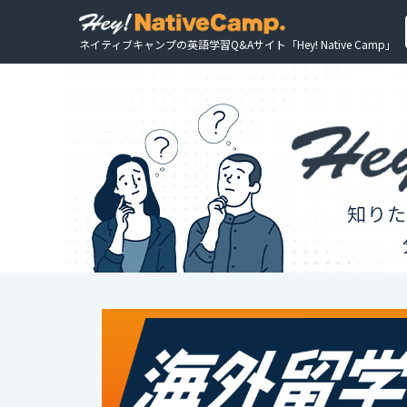
ネイティブキャンプの英語学習Q&Aサイト「Hey! Native Camp」