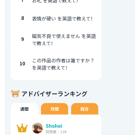
お札 を英語で教えて!
5
8
表情が硬い を英語で教えて!
0
磁気不良で使えません を英語
9
4
で教えて!
0
この作品の作者は誰ですか？
10
を英語で教えて!
0
アドバイザーランキング
0
週間
月間
総合
5
Shohei
0
回答数：138