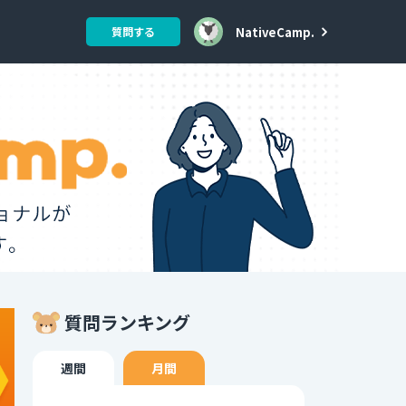
NativeCamp.
質問する
質問ランキング
週間
月間